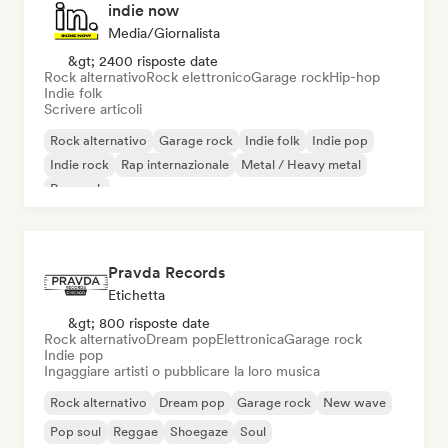
indie now
Media/Giornalista
&gt; 2400 risposte date
Rock alternativo
Rock elettronico
Garage rock
Hip-hop
Indie folk
Scrivere articoli
Rock alternativo
Garage rock
Indie folk
Indie pop
Indie rock
Rap internazionale
Metal / Heavy metal
Pop rock
Pravda Records
Etichetta
&gt; 800 risposte date
Rock alternativo
Dream pop
Elettronica
Garage rock
Indie pop
Ingaggiare artisti o pubblicare la loro musica
Rock alternativo
Dream pop
Garage rock
New wave
Pop soul
Reggae
Shoegaze
Soul