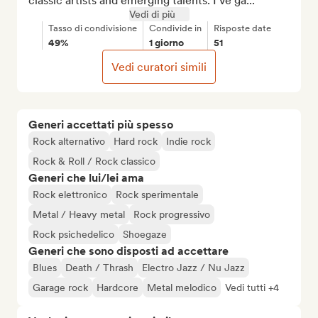
classic artists and emerging talents. I've ga...
Vedi di più
Tasso di condivisione
Condivide in
Risposte date
49%
1 giorno
51
Vedi curatori simili
Generi accettati più spesso
Rock alternativo
Hard rock
Indie rock
Rock & Roll / Rock classico
Generi che lui/lei ama
Rock elettronico
Rock sperimentale
Metal / Heavy metal
Rock progressivo
Rock psichedelico
Shoegaze
Generi che sono disposti ad accettare
Blues
Death / Thrash
Electro Jazz / Nu Jazz
Garage rock
Hardcore
Metal melodico
Vedi tutti +4