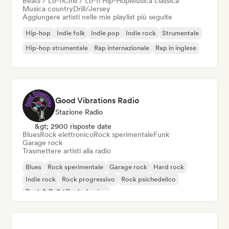
Beats / Lo-fi
Chill / Lo-fi Hip-Hop
Musica classica
Musica country
Drill/Jersey
Aggiungere artisti nelle mie playlist più seguite
Hip-hop
Indie folk
Indie pop
Indie rock
Strumentale
Hip-hop strumentale
Rap internazionale
Rap in inglese
Good Vibrations Radio
Stazione Radio
&gt; 2900 risposte date
Blues
Rock elettronico
Rock sperimentale
Funk
Garage rock
Trasmettere artisti alla radio
Blues
Rock sperimentale
Garage rock
Hard rock
Indie rock
Rock progressivo
Rock psichedelico
Rock & Roll / Rock classico