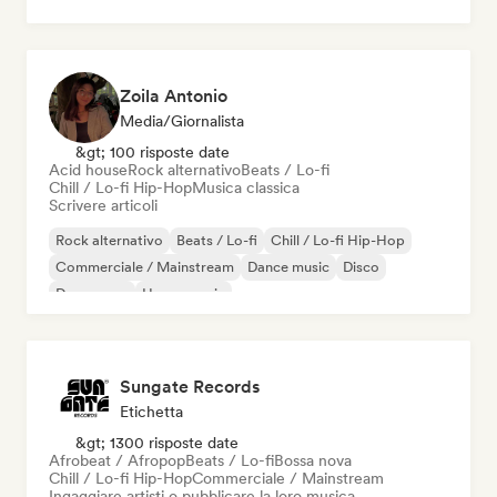
Zoila Antonio
Media/Giornalista
&gt; 100 risposte date
Acid house
Rock alternativo
Beats / Lo-fi
Chill / Lo-fi Hip-Hop
Musica classica
Scrivere articoli
Rock alternativo
Beats / Lo-fi
Chill / Lo-fi Hip-Hop
Commerciale / Mainstream
Dance music
Disco
Dream pop
House music
Sungate Records
Etichetta
&gt; 1300 risposte date
Afrobeat / Afropop
Beats / Lo-fi
Bossa nova
Chill / Lo-fi Hip-Hop
Commerciale / Mainstream
Ingaggiare artisti o pubblicare la loro musica