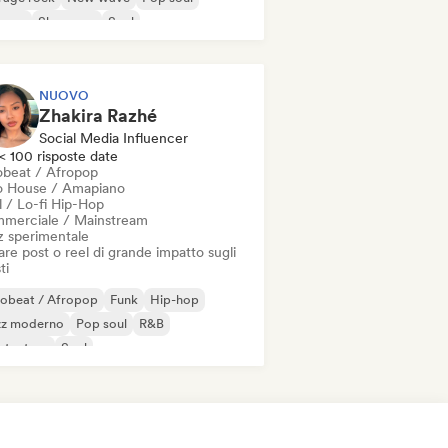
ggae
Shoegaze
Soul
NUOVO
Zhakira Razhé
Social Media Influencer
< 100 risposte date
obeat / Afropop
o House / Amapiano
l / Lo-fi Hip-Hop
merciale / Mainstream
z sperimentale
re post o reel di grande impatto sugli
ti
robeat / Afropop
Funk
Hip-hop
zz moderno
Pop soul
R&B
ntautore
Soul