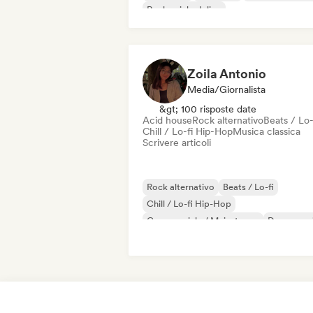
Rock psichedelico
Rock & Roll / Rock classico
Zoila Antonio
Media/Giornalista
&gt; 100 risposte date
Acid house
Rock alternativo
Beats / Lo-
Chill / Lo-fi Hip-Hop
Musica classica
Scrivere articoli
Rock alternativo
Beats / Lo-fi
Chill / Lo-fi Hip-Hop
Commerciale / Mainstream
Dance mus
Disco
Dream pop
House music