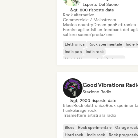
Esperto Del Suono
&gt; 800 risposte date
Rock alternativo
Commerciale / Mainstream
Musica country
Dream pop
Elettronica
Fornire agli artisti un feedback dettagl
sul loro suono/produzione
Elettronica
Rock sperimentale
Indie f
Indie pop
Indie rock
Metal / Heavy metal
Post punk
Rock & Roll / Rock classico
Good Vibrations Radi
Stazione Radio
&gt; 2900 risposte date
Blues
Rock elettronico
Rock sperimenta
Funk
Garage rock
Trasmettere artisti alla radio
Blues
Rock sperimentale
Garage rock
Hard rock
Indie rock
Rock progressi