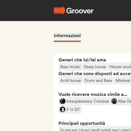
Informazioni
Generi che lui/lei ama
Bass music
Deep house
House mus
Generi che sono disposti ad acce
Acid house
Drum and Bass
Minimal
Vuole ricevere musica simile a...
Interplanetary Criminal
Max D
Y U QT
Principali opportunità
Scaricare i brani degli artisti per i miei