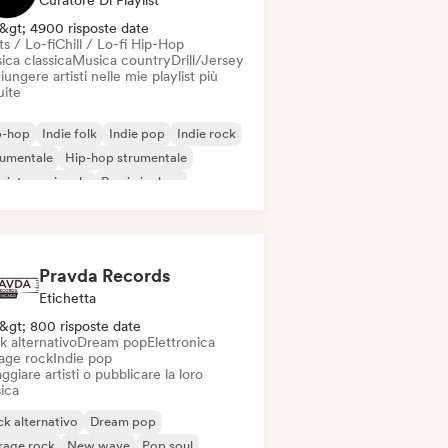
Curatore Di Playlist
&gt; 4900 risposte date
s / Lo-fi
Chill / Lo-fi Hip-Hop
ica classica
Musica country
Drill/Jersey
ungere artisti nelle mie playlist più
uite
p-hop
Indie folk
Indie pop
Indie rock
rumentale
Hip-hop strumentale
 internazionale
Rap in inglese
Pravda Records
Etichetta
&gt; 800 risposte date
k alternativo
Dream pop
Elettronica
age rock
Indie pop
ggiare artisti o pubblicare la loro
ica
k alternativo
Dream pop
rage rock
New wave
Pop soul