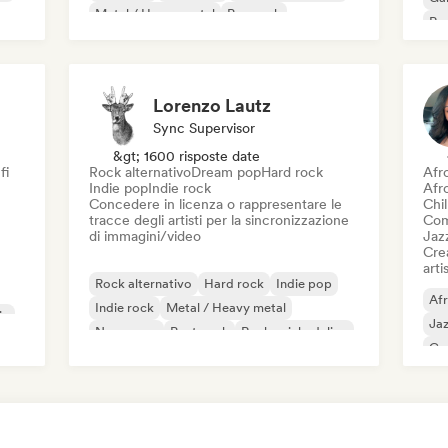
Metal / Heavy metal
Pop rock
Re
Lorenzo Lautz
Sync Supervisor
&gt; 1600 risposte date
fi
Rock alternativo
Dream pop
Hard rock
Afr
Indie pop
Indie rock
Afr
Concedere in licenza o rappresentare le
Chil
tracce degli artisti per la sincronizzazione
Com
di immagini/video
Jaz
Crea
artis
Rock alternativo
Hard rock
Indie pop
Af
Indie rock
Metal / Heavy metal
ic
Ja
New wave
Post punk
Rock psichedelico
Ca