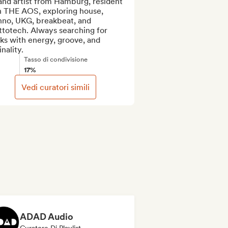
nd artist from Hamburg, resident 
h THE AOS, exploring house, 
hno, UKG, breakbeat, and 
totech. Always searching for 
ks with energy, groove, and 
inality.
Tasso di condivisione
17%
Vedi curatori simili
ADAD Audio