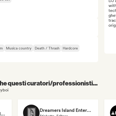
DJ a
wit
tec
ghet
trac
orig
am
Musica country
Death / Thrash
Hardcore
e questi curatori/professionisti...
ayboi
Dreamers Island Entertainment
Rob Tavaglione/Catalyst Recording