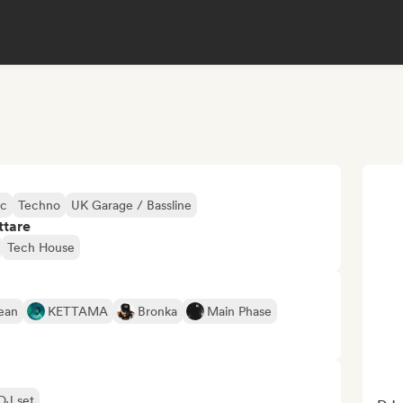
ic
Techno
UK Garage / Bassline
ttare
Tech House
ean
KETTAMA
Bronka
Main Phase
 DJ set