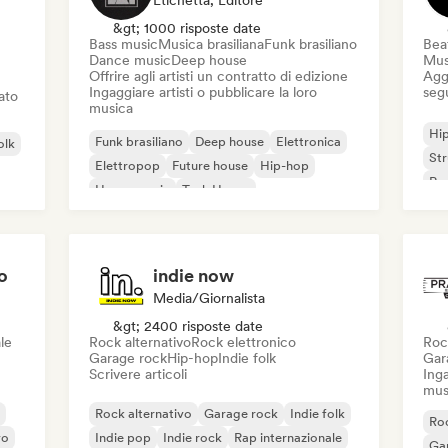
Etichetta, Editore
&gt; 1000 risposte date
Bass music
Musica brasiliana
Funk brasiliano
Beat
Dance music
Deep house
Mus
Offrire agli artisti un contratto di edizione
Aggi
Ingaggiare artisti o pubblicare la loro
seg
iato
musica
Hi
Funk brasiliano
Deep house
Elettronica
olk
St
Elettropop
Future house
Hip-hop
Rap
House music
Tech House
o
indie now
Media/Giornalista
&gt; 2400 risposte date
le
Rock alternativo
Rock elettronico
Roc
Garage rock
Hip-hop
Indie folk
Gar
Scrivere articoli
Inga
mus
Rock alternativo
Garage rock
Indie folk
Roc
vo
Indie pop
Indie rock
Rap internazionale
Ga