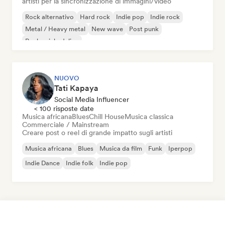
artisti per la sincronizzazione di immagini/video
Rock alternativo
Hard rock
Indie pop
Indie rock
Metal / Heavy metal
New wave
Post punk
Rock psichedelico
NUOVO
Tati Kapaya
Social Media Influencer
< 100 risposte date
Musica africana
Blues
Chill House
Musica classica
Commerciale / Mainstream
Creare post o reel di grande impatto sugli artisti
Musica africana
Blues
Musica da film
Funk
Iperpop
Indie Dance
Indie folk
Indie pop