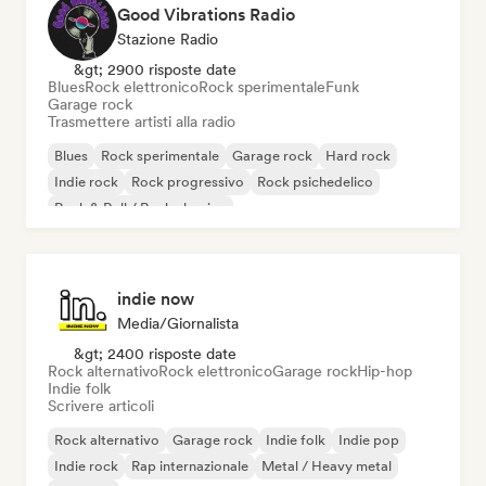
Good Vibrations Radio
Stazione Radio
&gt; 2900 risposte date
Blues
Rock elettronico
Rock sperimentale
Funk
Garage rock
Trasmettere artisti alla radio
Blues
Rock sperimentale
Garage rock
Hard rock
Indie rock
Rock progressivo
Rock psichedelico
Rock & Roll / Rock classico
indie now
Media/Giornalista
&gt; 2400 risposte date
Rock alternativo
Rock elettronico
Garage rock
Hip-hop
Indie folk
Scrivere articoli
Rock alternativo
Garage rock
Indie folk
Indie pop
Indie rock
Rap internazionale
Metal / Heavy metal