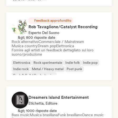
Chill / Lo-fi Hip-Hop
Feedback approfondito
Rob Tavaglione/Catalyst Recording
Esperto Del Suono
&gt; 800 risposte date
Rock alternativo
Commerciale / Mainstream
Musica country
Dream pop
Elettronica
Fornire agli artisti un feedback dettagliato sul loro
suono/produzione
Elettronica
Rock sperimentale
Indie folk
Indie pop
Indie rock
Metal / Heavy metal
Post punk
Rock & Roll / Rock classico
Dreamers Island Entertainment
Etichetta, Editore
&gt; 1000 risposte date
Bass music
Musica brasiliana
Funk brasiliano
Dance music