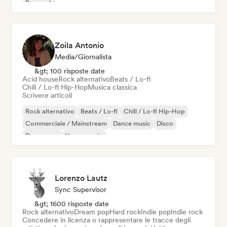
Pop rock
Zoila Antonio
Media/Giornalista
&gt; 100 risposte date
Acid house
Rock alternativo
Beats / Lo-fi
Chill / Lo-fi Hip-Hop
Musica classica
Scrivere articoli
Rock alternativo
Beats / Lo-fi
Chill / Lo-fi Hip-Hop
Commerciale / Mainstream
Dance music
Disco
Dream pop
House music
Lorenzo Lautz
Sync Supervisor
&gt; 1600 risposte date
Rock alternativo
Dream pop
Hard rock
Indie pop
Indie rock
Concedere in licenza o rappresentare le tracce degli