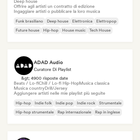
Deep house
Offrire agli artisti un contratto di edizione
Ingaggiare artisti o pubblicare la loro musica
Funk brasiliano
Deep house
Elettronica
Elettropop
Future house
Hip-hop
House music
Tech House
ADAD Audio
Curatore Di Playlist
&gt; 4900 risposte date
Beats / Lo-fi
Chill / Lo-fi Hip-Hop
Musica classica
Musica country
Drill/Jersey
Aggiungere artisti nelle mie playlist più seguite
Hip-hop
Indie folk
Indie pop
Indie rock
Strumentale
Hip-hop strumentale
Rap internazionale
Rap in inglese