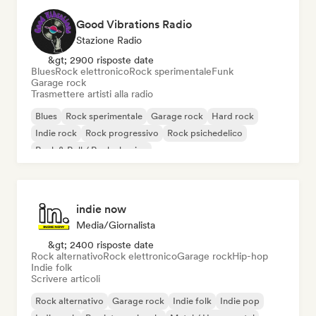
Good Vibrations Radio
Stazione Radio
&gt; 2900 risposte date
Blues
Rock elettronico
Rock sperimentale
Funk
Garage rock
Trasmettere artisti alla radio
Blues
Rock sperimentale
Garage rock
Hard rock
Indie rock
Rock progressivo
Rock psichedelico
Rock & Roll / Rock classico
indie now
Media/Giornalista
&gt; 2400 risposte date
Rock alternativo
Rock elettronico
Garage rock
Hip-hop
Indie folk
Scrivere articoli
Rock alternativo
Garage rock
Indie folk
Indie pop