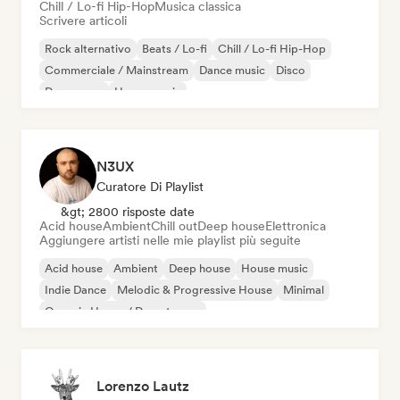
Chill / Lo-fi Hip-Hop
Musica classica
Scrivere articoli
Rock alternativo
Beats / Lo-fi
Chill / Lo-fi Hip-Hop
Commerciale / Mainstream
Dance music
Disco
Dream pop
House music
N3UX
Curatore Di Playlist
&gt; 2800 risposte date
Acid house
Ambient
Chill out
Deep house
Elettronica
Aggiungere artisti nelle mie playlist più seguite
Acid house
Ambient
Deep house
House music
Indie Dance
Melodic & Progressive House
Minimal
Organic House / Downtempo
Lorenzo Lautz