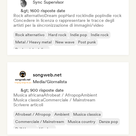
Sync Supervisor
&gt; 1600 risposte date
Rock alternativo
Dream pop
Hard rock
Indie pop
Indie rock
Concedere in licenza o rappresentare le tracce degli
artisti per la sincronizzazione di immagini/video
Rock alternativo
Hard rock
Indie pop
Indie rock
Metal / Heavy metal
New wave
Post punk
Rock psichedelico
songweb.net
Media/Giornalista
&gt; 900 risposte date
Musica africana
Afrobeat / Afropop
Ambient
Musica classica
Commerciale / Mainstream
Scrivere articoli
Afrobeat / Afropop
Ambient
Musica classica
Commerciale / Mainstream
Musica country
Danza pop
Drill/Jersey
Hip-hop