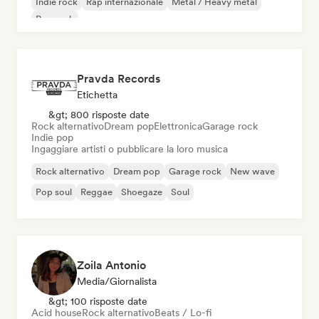
Indie rock
Rap internazionale
Metal / Heavy metal
Pop rock
Pravda Records
Etichetta
&gt; 800 risposte date
Rock alternativo
Dream pop
Elettronica
Garage rock
Indie pop
Ingaggiare artisti o pubblicare la loro musica
Rock alternativo
Dream pop
Garage rock
New wave
Pop soul
Reggae
Shoegaze
Soul
Zoila Antonio
Media/Giornalista
&gt; 100 risposte date
Acid house
Rock alternativo
Beats / Lo-fi