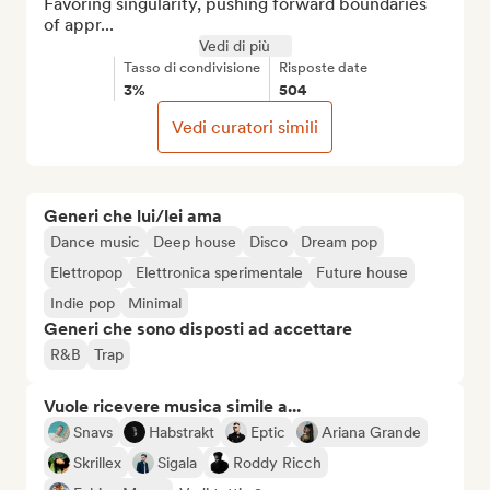
Favoring singularity, pushing forward boundaries 
of appr...
Vedi di più
Tasso di condivisione
Risposte date
3%
504
Vedi curatori simili
Generi che lui/lei ama
Dance music
Deep house
Disco
Dream pop
Elettropop
Elettronica sperimentale
Future house
Indie pop
Minimal
Generi che sono disposti ad accettare
R&B
Trap
Vuole ricevere musica simile a...
Snavs
Habstrakt
Eptic
Ariana Grande
Skrillex
Sigala
Roddy Ricch