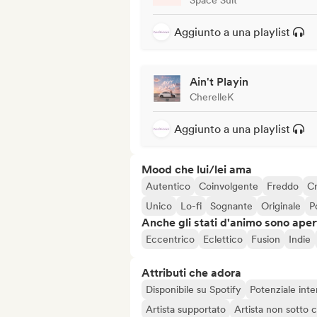
Aggiunto a una playlist
Ain't Playin
CherelleK
Aggiunto a una playlist
Mood che lui/lei ama
Autentico
Coinvolgente
Freddo
Cr
Unico
Lo-fi
Sognante
Originale
P
Anche gli stati d'animo sono apert
Eccentrico
Eclettico
Fusion
Indie
Attributi che adora
Disponibile su Spotify
Potenziale inte
Artista supportato
Artista non sotto 