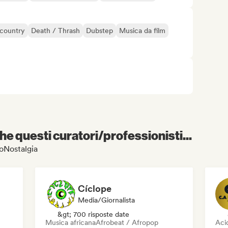
country
Death / Thrash
Dubstep
Musica da film
e questi curatori/professionisti...
ioNostalgia
Cíclope
Media/Giornalista
&gt; 700 risposte date
Musica africana
Afrobeat / Afropop
Aci