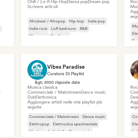
Chill / Lo-fi Hip-Hop
Danza pop
Dream pop
Roc
Scrivere articoli
Mus
Aggi
seg
Afrobeat / Afropop
Hip-hop
Indie pop
Mus
Indie rock
Lofi bedroom
R&B
Ele
Shoegaze
Synthpop
Po
Vibes Paradise
Curatore Di Playlist
&gt; 6100 risposte date
Musica classica
Roc
y
Commerciale / Mainstream
Dance music
Com
Dub
Elettronica
Dee
Aggiungere artisti nelle mie playlist più
Aggi
seguite
seg
Commerciale / Mainstream
Dance music
Co
Elettropop
Elettronica sperimentale
Ele
Hip-hop
Indie folk
Strumentale
Ind