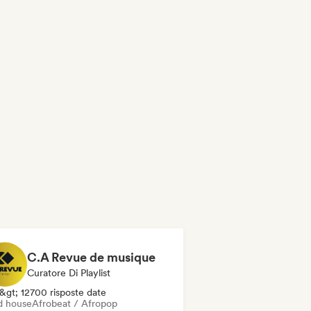
C.A Revue de musique
Curatore Di Playlist
&gt; 12700 risposte date
d house
Afrobeat / Afropop