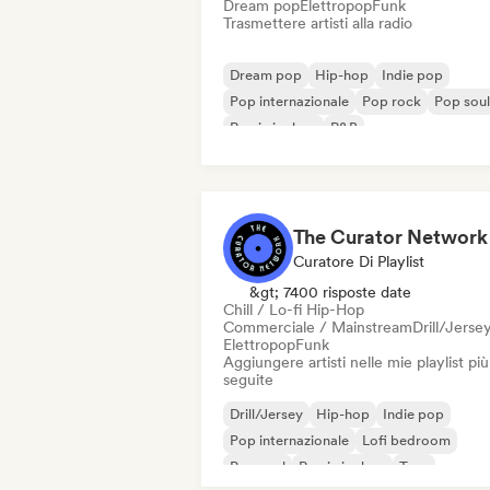
Dream pop
Elettropop
Funk
Trasmettere artisti alla radio
Dream pop
Hip-hop
Indie pop
Pop internazionale
Pop rock
Pop soul
Rap in inglese
R&B
The Curator Network
Curatore Di Playlist
&gt; 7400 risposte date
Chill / Lo-fi Hip-Hop
Commerciale / Mainstream
Drill/Jerse
Elettropop
Funk
Aggiungere artisti nelle mie playlist più
seguite
Drill/Jersey
Hip-hop
Indie pop
Pop internazionale
Lofi bedroom
Pop soul
Rap in inglese
Trap