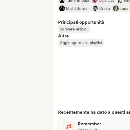
Tame Impala
Doja Cat
88
Majid Jordan
Drake
Lana 
Principali opportunità
Scrivere articoli
Altre
Aggiungere alle playlist
Recentemente ha dato a questi art
Remember
Space Suit