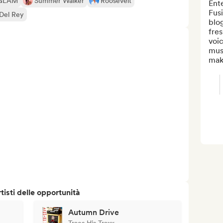
GLAM
Summer Walker
Roosevelt
Ente
Fusi
Del Rey
blog
fres
voic
musi
make
isti delle opportunità
Autumn Drive
Traes His Traxx