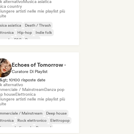
k alternativo
Musica asiatica
ica country
ungere artisti nelle mie playlist più
uite
ica asiatica
Death / Thrash
ttronica
Hip-hop
Indie folk
p rock
R&B
Reggae
Echoes of Tomorrow ·
Curatore Di Playlist
&gt; 10100 risposte date
k alternativo
merciale / Mainstream
Danza pop
p house
Elettronica
ungere artisti nelle mie playlist più
uite
mmerciale / Mainstream
Deep house
ttronica
Rock elettronico
Elettropop
ie pop
Indie rock
Pop soul