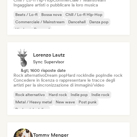
Chill / Lo-fi Hip-Hop
Commerciale / Mainstream
Ingaggiare artisti o pubblicare la loro musica
Beats / Lo-fi
Bossa nova
Chill / Lo-fi Hip-Hop
Commerciale / Mainstream
Dancehall
Danza pop
Hip-hop
Pop soul
Lorenzo Lautz
Sync Supervisor
&gt; 1600 risposte date
Rock alternativo
Dream pop
Hard rock
Indie pop
Indie rock
Concedere in licenza o rappresentare le tracce degli
artisti per la sincronizzazione di immagini/video
Rock alternativo
Hard rock
Indie pop
Indie rock
Metal / Heavy metal
New wave
Post punk
Rock psichedelico
Tommy Menger