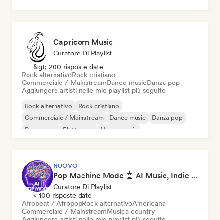
Drill/Jersey
Hip-hop
Capricorn Music
Curatore Di Playlist
&gt; 200 risposte date
Rock alternativo
Rock cristiano
Commerciale / Mainstream
Dance music
Danza pop
Aggiungere artisti nelle mie playlist più seguite
Rock alternativo
Rock cristiano
Commerciale / Mainstream
Dance music
Danza pop
Dream pop
Elettropop
House music
NUOVO
Pop Machine Mode 🤖 AI Music, Indie Pop & Dream Pop
Curatore Di Playlist
< 100 risposte date
Afrobeat / Afropop
Rock alternativo
Americana
Commerciale / Mainstream
Musica country
Aggiungere artisti nelle mie playlist più seguite