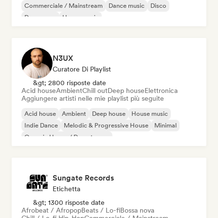
Commerciale / Mainstream
Dance music
Disco
Dream pop
House music
N3UX
Curatore Di Playlist
&gt; 2800 risposte date
Acid house
Ambient
Chill out
Deep house
Elettronica
Aggiungere artisti nelle mie playlist più seguite
Acid house
Ambient
Deep house
House music
Indie Dance
Melodic & Progressive House
Minimal
Organic House / Downtempo
Sungate Records
Etichetta
&gt; 1300 risposte date
Afrobeat / Afropop
Beats / Lo-fi
Bossa nova