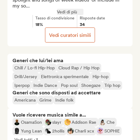
my so...
Vedi di più
Tasso di condivisione
Risposte date
18%
34
Vedi curatori simili
Generi che lui/lei ama
Chill / Lo-fi Hip-Hop
Cloud Rap / Hip Hop
Drill/Jersey
Elettronica sperimentale
Hip-hop
Iperpop
Indie Dance
Pop soul
Shoegaze
Trip hop
Generi che sono disposti ad accettare
Americana
Grime
Indie folk
Vuole ricevere musica simile a...
OsamaSon
slayr
Addison Rae
Che
Yung Lean
2hollis
Charli xcx
SOPHIE
Vedi tutti +3