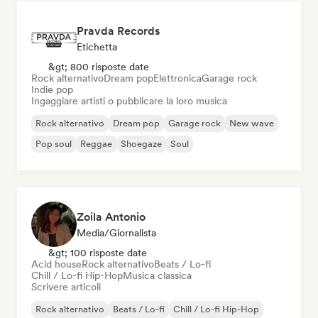
Pravda Records
Etichetta
&gt; 800 risposte date
Rock alternativo
Dream pop
Elettronica
Garage rock
Indie pop
Ingaggiare artisti o pubblicare la loro musica
Rock alternativo
Dream pop
Garage rock
New wave
Pop soul
Reggae
Shoegaze
Soul
Zoila Antonio
Media/Giornalista
&gt; 100 risposte date
Acid house
Rock alternativo
Beats / Lo-fi
Chill / Lo-fi Hip-Hop
Musica classica
Scrivere articoli
Rock alternativo
Beats / Lo-fi
Chill / Lo-fi Hip-Hop