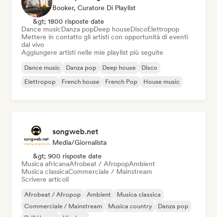
Booker, Curatore Di Playlist
&gt; 1800 risposte date
Dance music
Danza pop
Deep house
Disco
Elettropop
Mettere in contatto gli artisti con opportunità di eventi
dal vivo
Aggiungere artisti nelle mie playlist più seguite
Dance music
Danza pop
Deep house
Disco
Elettropop
French house
French Pop
House music
songweb.net
Media/Giornalista
&gt; 900 risposte date
Musica africana
Afrobeat / Afropop
Ambient
Musica classica
Commerciale / Mainstream
Scrivere articoli
Afrobeat / Afropop
Ambient
Musica classica
Commerciale / Mainstream
Musica country
Danza pop