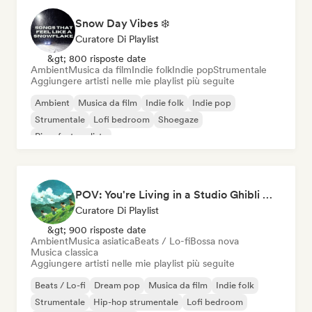
Snow Day Vibes ❄️
Curatore Di Playlist
&gt; 800 risposte date
Ambient
Musica da film
Indie folk
Indie pop
Strumentale
Aggiungere artisti nelle mie playlist più seguite
Ambient
Musica da film
Indie folk
Indie pop
Strumentale
Lofi bedroom
Shoegaze
Pianoforte solista
POV: You're Living in a Studio Ghibli Movie 🌱 Neo-Classical Piano & Dream Pop
Curatore Di Playlist
&gt; 900 risposte date
Ambient
Musica asiatica
Beats / Lo-fi
Bossa nova
Musica classica
Aggiungere artisti nelle mie playlist più seguite
Beats / Lo-fi
Dream pop
Musica da film
Indie folk
Strumentale
Hip-hop strumentale
Lofi bedroom