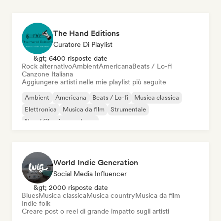
The Hand Editions
Curatore Di Playlist
&gt; 6400 risposte date
Rock alternativo
Ambient
Americana
Beats / Lo-fi
Canzone Italiana
Aggiungere artisti nelle mie playlist più seguite
Ambient
Americana
Beats / Lo-fi
Musica classica
Elettronica
Musica da film
Strumentale
Neo / Classico moderno
World Indie Generation
Social Media Influencer
&gt; 2000 risposte date
Blues
Musica classica
Musica country
Musica da film
Indie folk
Creare post o reel di grande impatto sugli artisti