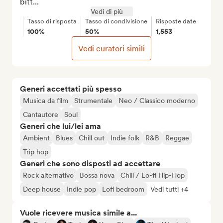
bitt...
Vedi di più
Tasso di risposta
Tasso di condivisione
Risposte date
100%
50%
1,553
Vedi curatori simili
Generi accettati più spesso
Musica da film
Strumentale
Neo / Classico moderno
Cantautore
Soul
Generi che lui/lei ama
Ambient
Blues
Chill out
Indie folk
R&B
Reggae
Trip hop
Generi che sono disposti ad accettare
Rock alternativo
Bossa nova
Chill / Lo-fi Hip-Hop
Deep house
Indie pop
Lofi bedroom
Vedi tutti +4
Vuole ricevere musica simile a...