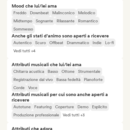
Mood che lui/lei ama
Freddo
Downbeat
Malinconico
Melodico
Midtempo
Sognante
Rilassante
Romantico
Sommesso
Anche gli stati d'animo sono aperti a ricevere
Autentico
Scuro
Offbeat
Drammatico
Indie
Lo-fi
Vedi tutti +4
Attributi musicali che lui/lei ama
Chitarra acustica
Basso
Ottone
Strumentale
Registrazione dal vivo
Bassa fedeltà
Pianoforte
Corde
Voce
Attributi musicali per cui sono anche aperti a
ricevere
Autotune
Featuring
Coperture
Demo
Esplicito
Produzione professionale
Vedi tutti +3
Attributi che adora