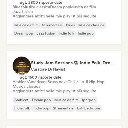
&gt; 2800 risposte date
Blues
Musica classica
Dream pop
Musica da film
Jazz fusion
Aggiungere artisti nelle mie playlist più seguite
Musica da film
Strumentale
Blues
Musica classica
Dream pop
Jazz fusion
Indie folk
Indie pop
Study Jam Sessions 📚 Indie Folk, Dream Pop & Singer-Songwriter
Curatore Di Playlist
&gt; 1600 risposte date
Ambient
Americana
Bossa nova
Chill / Lo-fi Hip-Hop
Musica classica
Aggiungere artisti nelle mie playlist più seguite
Ambient
Dream pop
Musica da film
Iperpop
Indie folk
Indie pop
Strumentale
Lofi bedroom