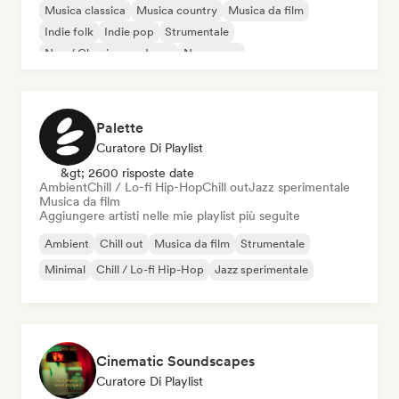
Musica classica
Musica country
Musica da film
Indie folk
Indie pop
Strumentale
Neo / Classico moderno
New wave
Palette
Curatore Di Playlist
&gt; 2600 risposte date
Ambient
Chill / Lo-fi Hip-Hop
Chill out
Jazz sperimentale
Musica da film
Aggiungere artisti nelle mie playlist più seguite
Ambient
Chill out
Musica da film
Strumentale
Minimal
Chill / Lo-fi Hip-Hop
Jazz sperimentale
Cinematic Soundscapes
Curatore Di Playlist