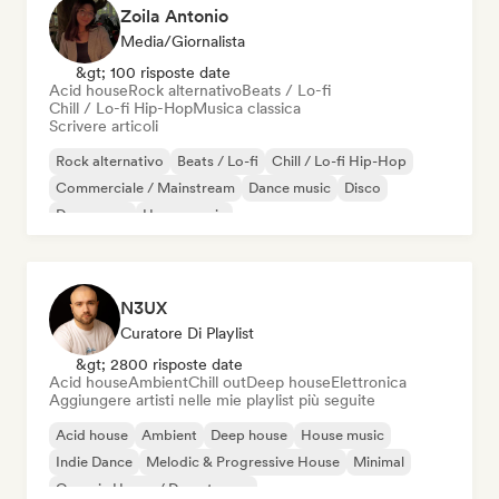
Zoila Antonio
Media/Giornalista
&gt; 100 risposte date
Acid house
Rock alternativo
Beats / Lo-fi
Chill / Lo-fi Hip-Hop
Musica classica
Scrivere articoli
Rock alternativo
Beats / Lo-fi
Chill / Lo-fi Hip-Hop
Commerciale / Mainstream
Dance music
Disco
Dream pop
House music
N3UX
Curatore Di Playlist
&gt; 2800 risposte date
Acid house
Ambient
Chill out
Deep house
Elettronica
Aggiungere artisti nelle mie playlist più seguite
Acid house
Ambient
Deep house
House music
Indie Dance
Melodic & Progressive House
Minimal
Organic House / Downtempo