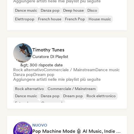
Aggiungere artisti nelle mie playlist più seguite
Dance music
Danza pop
Deep house
Disco
Elettropop
French house
French Pop
House music
Timothy Tunes
Curatore Di Playlist
&gt; 300 risposte date
Rock alternativo
Commerciale / Mainstream
Dance music
Danza pop
Dream pop
Aggiungere artisti nelle mie playlist più seguite
Rock alternativo
Commerciale / Mainstream
Dance music
Danza pop
Dream pop
Rock elettronico
Future house
Garage rock
NUOVO
Pop Machine Mode 🤖 AI Music, Indie Pop & Dream Pop