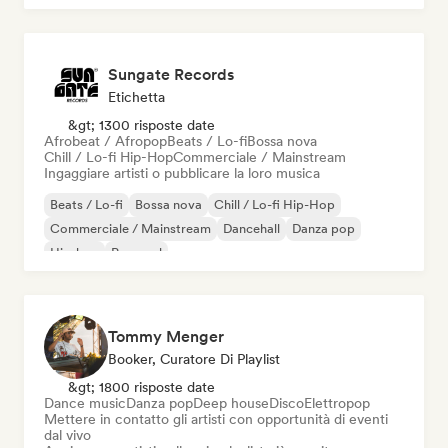
Sungate Records
Etichetta
&gt; 1300 risposte date
Afrobeat / Afropop
Beats / Lo-fi
Bossa nova
Chill / Lo-fi Hip-Hop
Commerciale / Mainstream
Ingaggiare artisti o pubblicare la loro musica
Beats / Lo-fi
Bossa nova
Chill / Lo-fi Hip-Hop
Commerciale / Mainstream
Dancehall
Danza pop
Hip-hop
Pop soul
Tommy Menger
Booker, Curatore Di Playlist
&gt; 1800 risposte date
Dance music
Danza pop
Deep house
Disco
Elettropop
Mettere in contatto gli artisti con opportunità di eventi
dal vivo