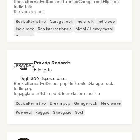
Rock alternativo
Rock elettronico
Garage rock
Hip-hop
Indie folk
Scrivere articoli
Rock alternativo
Garage rock
Indie folk
Indie pop
Indie rock
Rap internazionale
Metal / Heavy metal
Pop rock
Pravda Records
Etichetta
&gt; 800 risposte date
Rock alternativo
Dream pop
Elettronica
Garage rock
Indie pop
Ingaggiare artisti o pubblicare la loro musica
Rock alternativo
Dream pop
Garage rock
New wave
Pop soul
Reggae
Shoegaze
Soul