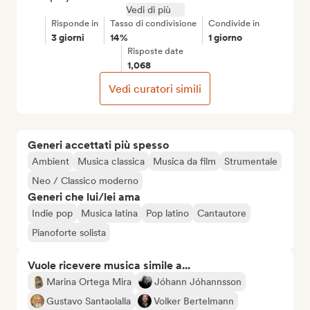
Vedi di più
Risponde in
Tasso di condivisione
Condivide in
3 giorni
14%
1 giorno
Risposte date
1,068
Vedi curatori simili
Generi accettati più spesso
Ambient
Musica classica
Musica da film
Strumentale
Neo / Classico moderno
Generi che lui/lei ama
Indie pop
Musica latina
Pop latino
Cantautore
Pianoforte solista
Vuole ricevere musica simile a...
Marina Ortega Mira
Jóhann Jóhannsson
Gustavo Santaolalla
Volker Bertelmann