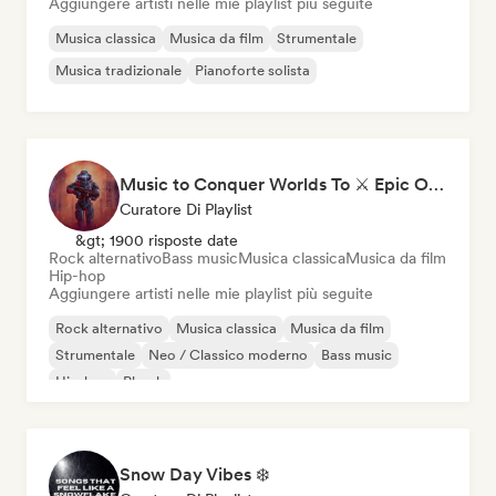
Aggiungere artisti nelle mie playlist più seguite
Musica classica
Musica da film
Strumentale
Musica tradizionale
Pianoforte solista
Music to Conquer Worlds To ⚔️ Epic Orchestral, Cinematic & Trailer Music
Curatore Di Playlist
&gt; 1900 risposte date
Rock alternativo
Bass music
Musica classica
Musica da film
Hip-hop
Aggiungere artisti nelle mie playlist più seguite
Rock alternativo
Musica classica
Musica da film
Strumentale
Neo / Classico moderno
Bass music
Hip-hop
Phonk
Snow Day Vibes ❄️