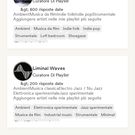
Curatore Di Playlist
&gt; 800 risposte date
Ambient
Musica da film
Indie folk
Indie pop
Strumentale
Aggiungere artisti nelle mie playlist più seguite
Ambient
Musica da film
Indie folk
Indie pop
Strumentale
Lofi bedroom
Shoegaze
Pianoforte solista
Liminal Waves
Curatore Di Playlist
&gt; 200 risposte date
Ambient
Musica classica
Electro Jazz / Nu Jazz
Elettronica sperimentale
Jazz sperimentale
Aggiungere artisti nelle mie playlist più seguite
Ambient
Elettronica sperimentale
Jazz sperimentale
Musica da film
Industrial music
Strumentale
Minimal
Neo / Classico moderno