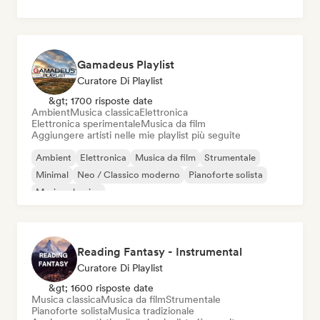
Gamadeus Playlist
Curatore Di Playlist
&gt; 1700 risposte date
Ambient
Musica classica
Elettronica
Elettronica sperimentale
Musica da film
Aggiungere artisti nelle mie playlist più seguite
Ambient
Elettronica
Musica da film
Strumentale
Minimal
Neo / Classico moderno
Pianoforte solista
Musica classica
Reading Fantasy - Instrumental
Curatore Di Playlist
&gt; 1600 risposte date
Musica classica
Musica da film
Strumentale
Pianoforte solista
Musica tradizionale