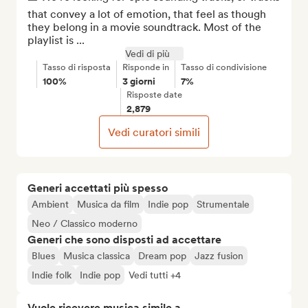
that convey a lot of emotion, that feel as though 
they belong in a movie soundtrack. Most of the 
playlist is ...
Vedi di più
Tasso di risposta
Risponde in
Tasso di condivisione
100%
3 giorni
7%
Risposte date
2,879
Vedi curatori simili
Generi accettati più spesso
Ambient
Musica da film
Indie pop
Strumentale
Neo / Classico moderno
Generi che sono disposti ad accettare
Blues
Musica classica
Dream pop
Jazz fusion
Indie folk
Indie pop
Vedi tutti +4
Vuole ricevere musica simile a...