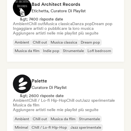
Bad Architect Records
Etichetta, Curatore Di Playlist
&gt; 7400 risposte date
Ambient
Chill out
Musica classica
Danza pop
Dream pop
Ingaggiare artisti o pubblicare la loro musica
Aggiungere artisti nelle mie playlist più seguite
Ambient
Chill out
Musica classica
Dream pop
Musica da film
Indie pop
Strumentale
Lofi bedroom
Palette
Curatore Di Playlist
&gt; 2600 risposte date
Ambient
Chill / Lo-fi Hip-Hop
Chill out
Jazz sperimentale
Musica da film
Aggiungere artisti nelle mie playlist più seguite
Ambient
Chill out
Musica da film
Strumentale
Minimal
Chill / Lo-fi Hip-Hop
Jazz sperimentale