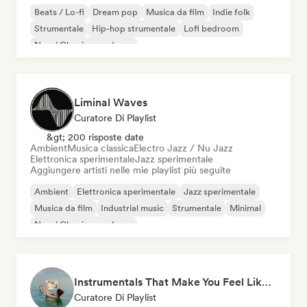
Beats / Lo-fi
Dream pop
Musica da film
Indie folk
Strumentale
Hip-hop strumentale
Lofi bedroom
Neo / Classico moderno
Liminal Waves
Curatore Di Playlist
&gt; 200 risposte date
Ambient
Musica classica
Electro Jazz / Nu Jazz
Elettronica sperimentale
Jazz sperimentale
Aggiungere artisti nelle mie playlist più seguite
Ambient
Elettronica sperimentale
Jazz sperimentale
Musica da film
Industrial music
Strumentale
Minimal
Neo / Classico moderno
Instrumentals That Make You Feel Like Floating
Curatore Di Playlist