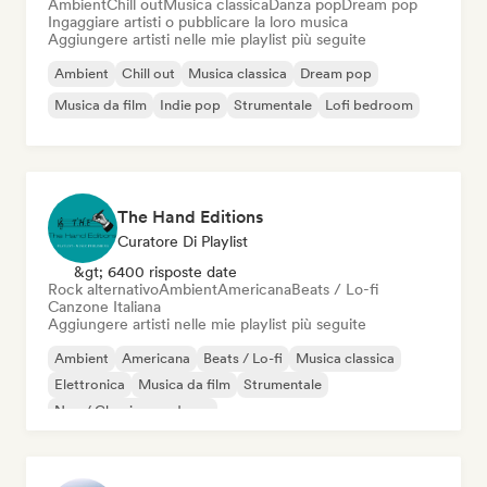
Ambient
Chill out
Musica classica
Danza pop
Dream pop
Ingaggiare artisti o pubblicare la loro musica
Aggiungere artisti nelle mie playlist più seguite
Ambient
Chill out
Musica classica
Dream pop
Musica da film
Indie pop
Strumentale
Lofi bedroom
The Hand Editions
Curatore Di Playlist
&gt; 6400 risposte date
Rock alternativo
Ambient
Americana
Beats / Lo-fi
Canzone Italiana
Aggiungere artisti nelle mie playlist più seguite
Ambient
Americana
Beats / Lo-fi
Musica classica
Elettronica
Musica da film
Strumentale
Neo / Classico moderno