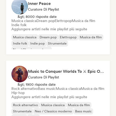
Inner Peace
Curatore Di Playlist
&gt; 8000 risposte date
Musica classica
Dream pop
Elettropop
Musica da film
Indie folk
Aggiungere artisti nelle mie playlist più seguite
Musica classica
Dream pop
Elettropop
Musica da film
Indie folk
Indie pop
Strumentale
Neo / Classico moderno
Music to Conquer Worlds To ⚔️ Epic Orchestral, Cinematic & Trailer Music
Curatore Di Playlist
&gt; 1900 risposte date
Rock alternativo
Bass music
Musica classica
Musica da film
Hip-hop
Aggiungere artisti nelle mie playlist più seguite
Rock alternativo
Musica classica
Musica da film
Strumentale
Neo / Classico moderno
Bass music