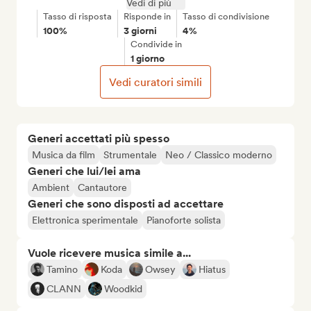
Vedi di più
Tasso di risposta
Risponde in
Tasso di condivisione
100%
3 giorni
4%
Condivide in
1 giorno
Vedi curatori simili
Generi accettati più spesso
Musica da film
Strumentale
Neo / Classico moderno
Generi che lui/lei ama
Ambient
Cantautore
Generi che sono disposti ad accettare
Elettronica sperimentale
Pianoforte solista
Vuole ricevere musica simile a...
Tamino
Koda
Owsey
Hiatus
CLANN
Woodkid