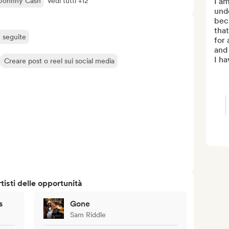
Johnny Cash
Vedi tutti +12
I am
unde
beca
that
ù seguite
for 
and 
I ha
Creare post o reel sui social media
isti delle opportunità
s
Gone
Sam Riddle