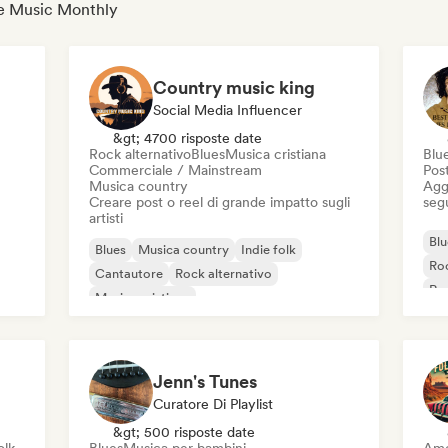
die Music Monthly
Country music king
Social Media Influencer
&gt; 4700 risposte date
Rock alternativo
Blues
Musica cristiana
Blu
Commerciale / Mainstream
Pos
Musica country
Aggi
Creare post o reel di grande impatto sugli
seg
artisti
Blu
Blues
Musica country
Indie folk
Roc
Cantautore
Rock alternativo
Roc
Musica cristiana
Commerciale / Mainstream
Musica per le vacanze
Jenn's Tunes
Curatore Di Playlist
&gt; 500 risposte date