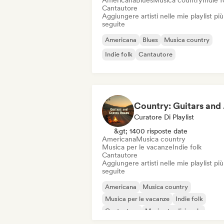
Americana
Blues
Musica country
Indie f
Cantautore
Aggiungere artisti nelle mie playlist più
seguite
Americana
Blues
Musica country
Indie folk
Cantautore
Coun
Curatore Di Playlist
&gt; 1400 risposte date
Americana
Musica country
Musica per le vacanze
Indie folk
Cantautore
Aggiungere artisti nelle mie playlist più
seguite
Americana
Musica country
Musica per le vacanze
Indie folk
Cantautore
Musica tradizionale