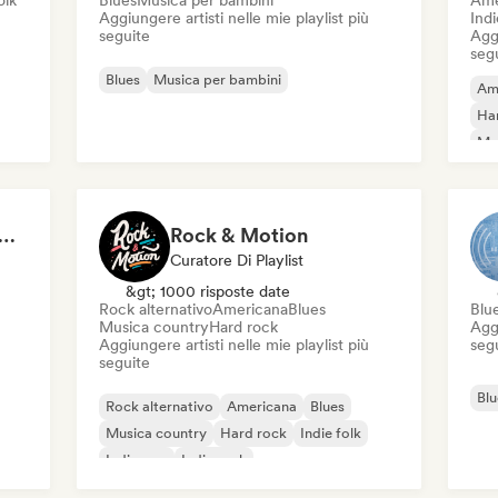
olk
Blues
Musica per bambini
Ame
Aggiungere artisti nelle mie playlist più
Indi
seguite
Aggi
seg
Blues
Musica per bambini
Am
Ha
Mus
try: Guitars and Gravel Roads
Rock & Motion
Curatore Di Playlist
&gt; 1000 risposte date
Rock alternativo
Americana
Blues
Blu
Musica country
Hard rock
Aggi
Aggiungere artisti nelle mie playlist più
seg
seguite
Blu
Rock alternativo
Americana
Blues
Musica country
Hard rock
Indie folk
Indie pop
Indie rock