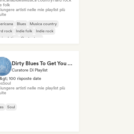
ricana
Blues
Musica country
Hard rock
e folk
ungere artisti nelle mie playlist più
uite
ericana
Blues
Musica country
rd rock
Indie folk
Indie rock
ica latina
Cantautore
Dirty Blues To Get You Through Your Workday
Curatore Di Playlist
&gt; 100 risposte date
es
Soul
ungere artisti nelle mie playlist più
uite
es
Soul