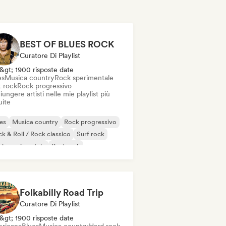
BEST OF BLUES ROCK
Curatore Di Playlist
&gt; 1900 risposte date
es
Musica country
Rock sperimentale
t rock
Rock progressivo
ungere artisti nelle mie playlist più
uite
es
Musica country
Rock progressivo
k & Roll / Rock classico
Surf rock
k sperimentale
Post rock
Folkabilly Road Trip
Curatore Di Playlist
&gt; 1900 risposte date