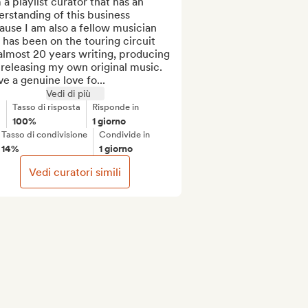
 a playlist curator that has an 
rstanding of this business 
use I am also a fellow musician 
 has been on the touring circuit 
almost 20 years writing, producing 
releasing my own original music.

ve a genuine love fo...
Vedi di più
Tasso di risposta
Risponde in
100%
1 giorno
Tasso di condivisione
Condivide in
14%
1 giorno
Vedi curatori simili