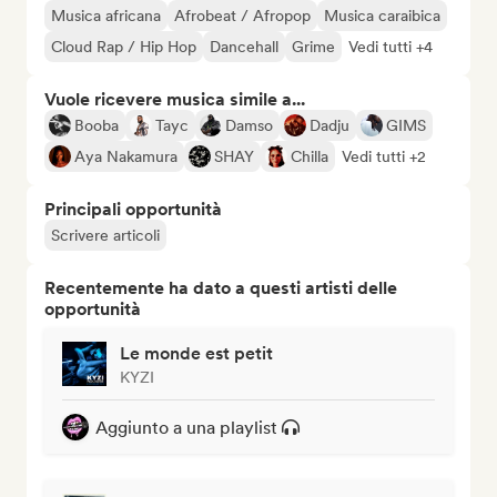
Musica africana
Afrobeat / Afropop
Musica caraibica
Cloud Rap / Hip Hop
Dancehall
Grime
Vedi tutti +4
Vuole ricevere musica simile a...
Booba
Tayc
Damso
Dadju
GIMS
Aya Nakamura
SHAY
Chilla
Vedi tutti +2
Principali opportunità
Scrivere articoli
Recentemente ha dato a questi artisti delle
opportunità
Le monde est petit
KYZI
Aggiunto a una playlist