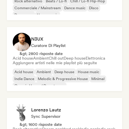
Rock alternativo
Beats / Lo-fi
Chill / Lo-fi Hip-Hop
Commerciale / Mainstream
Dance music
Disco
Dream pop
House music
N3UX
Curatore Di Playlist
&gt; 2800 risposte date
Acid house
Ambient
Chill out
Deep house
Elettronica
Aggiungere artisti nelle mie playlist più seguite
Acid house
Ambient
Deep house
House music
Indie Dance
Melodic & Progressive House
Minimal
Organic House / Downtempo
Lorenzo Lautz
Sync Supervisor
&gt; 1600 risposte date