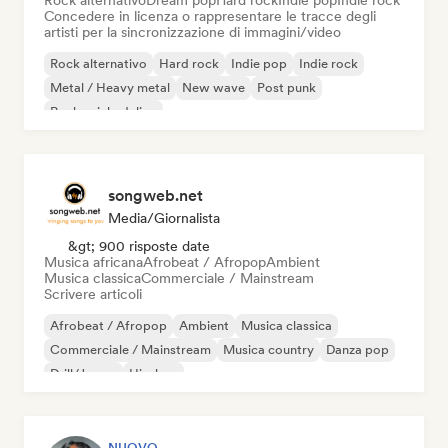
Rock alternativo
Dream pop
Hard rock
Indie pop
Indie rock
Concedere in licenza o rappresentare le tracce degli
artisti per la sincronizzazione di immagini/video
Rock alternativo
Hard rock
Indie pop
Indie rock
Metal / Heavy metal
New wave
Post punk
Rock psichedelico
songweb.net
Media/Giornalista
&gt; 900 risposte date
Musica africana
Afrobeat / Afropop
Ambient
Musica classica
Commerciale / Mainstream
Scrivere articoli
Afrobeat / Afropop
Ambient
Musica classica
Commerciale / Mainstream
Musica country
Danza pop
Drill/Jersey
Hip-hop
NUOVO