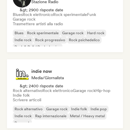
Stazione Radio
&gt; 2900 risposte date
Blues
Rock elettronico
Rock sperimentale
Funk
Garage rock
Trasmettere artisti alla radio
Blues
Rock sperimentale
Garage rock
Hard rock
Indie rock
Rock progressivo
Rock psichedelico
Rock & Roll / Rock classico
indie now
Media/Giornalista
&gt; 2400 risposte date
Rock alternativo
Rock elettronico
Garage rock
Hip-hop
Indie folk
Scrivere articoli
Rock alternativo
Garage rock
Indie folk
Indie pop
Indie rock
Rap internazionale
Metal / Heavy metal
Pop rock