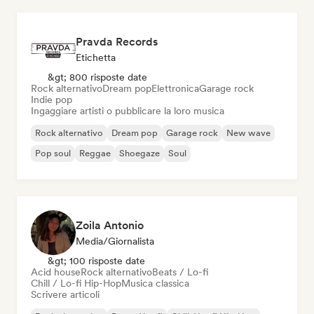
Pravda Records
Etichetta
&gt; 800 risposte date
Rock alternativo
Dream pop
Elettronica
Garage rock
Indie pop
Ingaggiare artisti o pubblicare la loro musica
Rock alternativo
Dream pop
Garage rock
New wave
Pop soul
Reggae
Shoegaze
Soul
Zoila Antonio
Media/Giornalista
&gt; 100 risposte date
Acid house
Rock alternativo
Beats / Lo-fi
Chill / Lo-fi Hip-Hop
Musica classica
Scrivere articoli