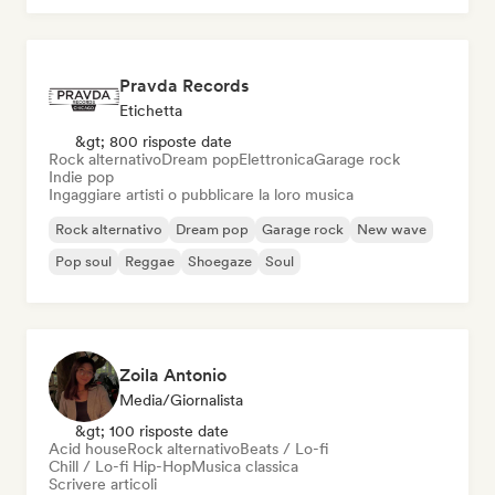
Pravda Records
Etichetta
&gt; 800 risposte date
Rock alternativo
Dream pop
Elettronica
Garage rock
Indie pop
Ingaggiare artisti o pubblicare la loro musica
Rock alternativo
Dream pop
Garage rock
New wave
Pop soul
Reggae
Shoegaze
Soul
Zoila Antonio
Media/Giornalista
&gt; 100 risposte date
Acid house
Rock alternativo
Beats / Lo-fi
Chill / Lo-fi Hip-Hop
Musica classica
Scrivere articoli