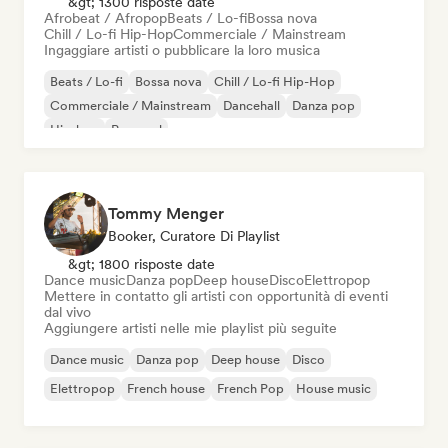
&gt; 1300 risposte date
Afrobeat / Afropop
Beats / Lo-fi
Bossa nova
Chill / Lo-fi Hip-Hop
Commerciale / Mainstream
Ingaggiare artisti o pubblicare la loro musica
Beats / Lo-fi
Bossa nova
Chill / Lo-fi Hip-Hop
Commerciale / Mainstream
Dancehall
Danza pop
Hip-hop
Pop soul
Tommy Menger
Booker, Curatore Di Playlist
&gt; 1800 risposte date
Dance music
Danza pop
Deep house
Disco
Elettropop
Mettere in contatto gli artisti con opportunità di eventi
dal vivo
Aggiungere artisti nelle mie playlist più seguite
Dance music
Danza pop
Deep house
Disco
Elettropop
French house
French Pop
House music