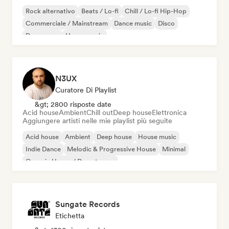
Rock alternativo
Beats / Lo-fi
Chill / Lo-fi Hip-Hop
Commerciale / Mainstream
Dance music
Disco
Dream pop
House music
N3UX
Curatore Di Playlist
&gt; 2800 risposte date
Acid house
Ambient
Chill out
Deep house
Elettronica
Aggiungere artisti nelle mie playlist più seguite
Acid house
Ambient
Deep house
House music
Indie Dance
Melodic & Progressive House
Minimal
Organic House / Downtempo
Sungate Records
Etichetta