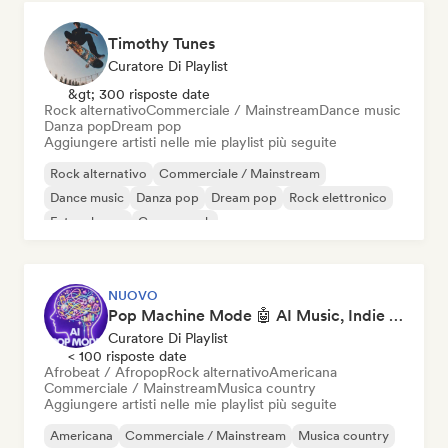
Timothy Tunes
Curatore Di Playlist
&gt; 300 risposte date
Rock alternativo
Commerciale / Mainstream
Dance music
Danza pop
Dream pop
Aggiungere artisti nelle mie playlist più seguite
Rock alternativo
Commerciale / Mainstream
Dance music
Danza pop
Dream pop
Rock elettronico
Future house
Garage rock
NUOVO
Pop Machine Mode 🤖 AI Music, Indie Pop & Dream Pop
Curatore Di Playlist
< 100 risposte date
Afrobeat / Afropop
Rock alternativo
Americana
Commerciale / Mainstream
Musica country
Aggiungere artisti nelle mie playlist più seguite
Americana
Commerciale / Mainstream
Musica country