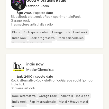
Good Vibrations Radio
Stazione Radio
&gt; 2900 risposte date
Blues
Rock elettronico
Rock sperimentale
Funk
Garage rock
Trasmettere artisti alla radio
Blues
Rock sperimentale
Garage rock
Hard rock
Indie rock
Rock progressivo
Rock psichedelico
Rock & Roll / Rock classico
indie now
Media/Giornalista
&gt; 2400 risposte date
Rock alternativo
Rock elettronico
Garage rock
Hip-hop
Indie folk
Scrivere articoli
Rock alternativo
Garage rock
Indie folk
Indie pop
Indie rock
Rap internazionale
Metal / Heavy metal
Pop rock