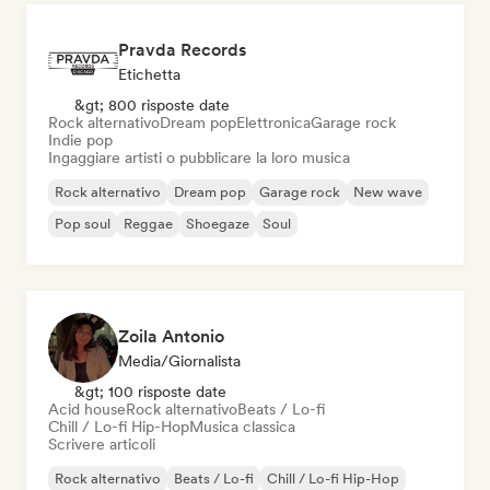
Pravda Records
Etichetta
&gt; 800 risposte date
Rock alternativo
Dream pop
Elettronica
Garage rock
Indie pop
Ingaggiare artisti o pubblicare la loro musica
Rock alternativo
Dream pop
Garage rock
New wave
Pop soul
Reggae
Shoegaze
Soul
Zoila Antonio
Media/Giornalista
&gt; 100 risposte date
Acid house
Rock alternativo
Beats / Lo-fi
Chill / Lo-fi Hip-Hop
Musica classica
Scrivere articoli
Rock alternativo
Beats / Lo-fi
Chill / Lo-fi Hip-Hop