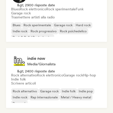
&gt; 2900 risposte date
Blues
Rock elettronico
Rock sperimentale
Funk
Garage rock
Trasmettere artisti alla radio
Blues
Rock sperimentale
Garage rock
Hard rock
Indie rock
Rock progressivo
Rock psichedelico
Rock & Roll / Rock classico
indie now
Media/Giornalista
&gt; 2400 risposte date
Rock alternativo
Rock elettronico
Garage rock
Hip-hop
Indie folk
Scrivere articoli
Rock alternativo
Garage rock
Indie folk
Indie pop
Indie rock
Rap internazionale
Metal / Heavy metal
Pop rock