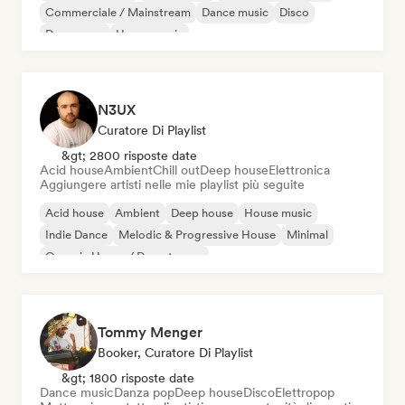
Commerciale / Mainstream
Dance music
Disco
Dream pop
House music
N3UX
Curatore Di Playlist
&gt; 2800 risposte date
Acid house
Ambient
Chill out
Deep house
Elettronica
Aggiungere artisti nelle mie playlist più seguite
Acid house
Ambient
Deep house
House music
Indie Dance
Melodic & Progressive House
Minimal
Organic House / Downtempo
Tommy Menger
Booker, Curatore Di Playlist
&gt; 1800 risposte date
Dance music
Danza pop
Deep house
Disco
Elettropop