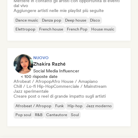
Mettere in contatto gli artisti con opportunità di eventi
dal vivo
Aggiungere artisti nelle mie playlist più seguite
Dance music
Danza pop
Deep house
Disco
Elettropop
French house
French Pop
House music
NUOVO
Zhakira Razhé
Social Media Influencer
< 100 risposte date
Afrobeat / Afropop
Afro House / Amapiano
Chill / Lo-fi Hip-Hop
Commerciale / Mainstream
Jazz sperimentale
Creare post o reel di grande impatto sugli artisti
Afrobeat / Afropop
Funk
Hip-hop
Jazz moderno
Pop soul
R&B
Cantautore
Soul