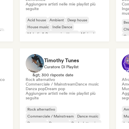
Aggiungere artisti nelle mie playlist più
Com
seguite
Inga
mus
Acid house
Ambient
Deep house
Bea
House music
Indie Dance
Chi
ic
Melodic & Progressive House
Minimal
Co
Organic House / Downtempo
Da
Timothy Tunes
Curatore Di Playlist
&gt; 300 risposte date
sco
Rock alternativo
Afr
Commerciale / Mainstream
Dance music
Ame
Danza pop
Dream pop
Mus
Aggiungere artisti nelle mie playlist più
Aggi
seguite
seg
Rock alternativo
Am
Commerciale / Mainstream
Dance music
Mu
Danza pop
Dream pop
Rock elettronico
Ind