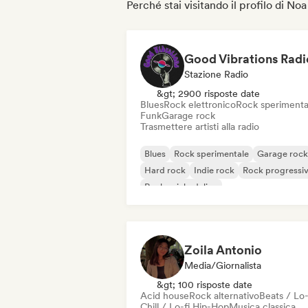
Perché stai visitando il profilo di No
Good Vibrations Radi
Stazione Radio
&gt; 2900 risposte date
Blues
Rock elettronico
Rock sperimenta
Funk
Garage rock
Trasmettere artisti alla radio
Blues
Rock sperimentale
Garage rock
Hard rock
Indie rock
Rock progressi
Rock psichedelico
Rock & Roll / Rock classico
Zoila Antonio
Media/Giornalista
&gt; 100 risposte date
Acid house
Rock alternativo
Beats / Lo-
Chill / Lo-fi Hip-Hop
Musica classica