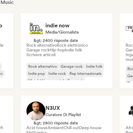
a Music
o
indie now
Media/Giornalista
&gt; 2400 risposte date
le
Rock alternativo
Rock elettronico
Roc
Garage rock
Hip-hop
Indie folk
Gar
Scrivere articoli
Inga
mus
Rock alternativo
Garage rock
Indie folk
Roc
vo
Indie pop
Indie rock
Rap internazionale
Ga
Metal / Heavy metal
Pop rock
Re
N3UX
Curatore Di Playlist
&gt; 2800 risposte date
fi
Acid house
Ambient
Chill out
Deep house
Afr
Elettronica
Bos