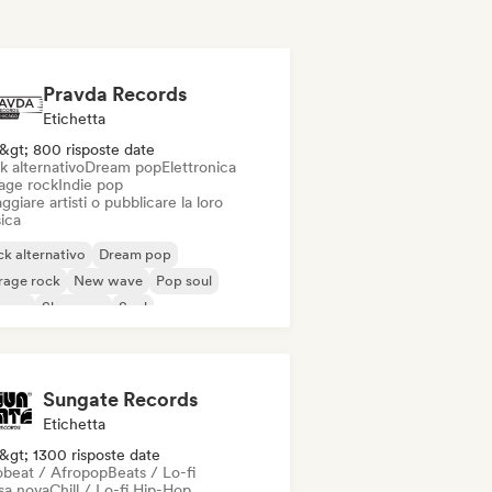
Pravda Records
Etichetta
&gt; 800 risposte date
k alternativo
Dream pop
Elettronica
age rock
Indie pop
ggiare artisti o pubblicare la loro
ica
k alternativo
Dream pop
rage rock
New wave
Pop soul
ggae
Shoegaze
Soul
Sungate Records
Etichetta
&gt; 1300 risposte date
obeat / Afropop
Beats / Lo-fi
sa nova
Chill / Lo-fi Hip-Hop