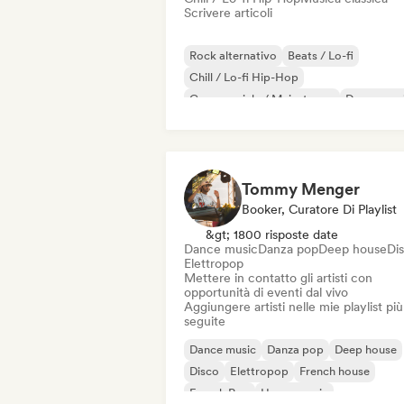
Scrivere articoli
Rock alternativo
Beats / Lo-fi
Chill / Lo-fi Hip-Hop
Commerciale / Mainstream
Dance mus
Disco
Dream pop
House music
Tommy Menger
Booker, Curatore Di Playlist
&gt; 1800 risposte date
Dance music
Danza pop
Deep house
Di
Elettropop
Mettere in contatto gli artisti con
opportunità di eventi dal vivo
Aggiungere artisti nelle mie playlist più
seguite
Dance music
Danza pop
Deep house
Disco
Elettropop
French house
French Pop
House music