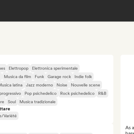
ues
Elettropop
Elettronica sperimentale
e
Musica da film
Funk
Garage rock
Indie folk
usica latina
Jazz moderno
Noise
Nouvelle scene
progressivo
Pop psichedelico
Rock psichedelico
R&B
re
Soul
Musica tradizionale
ttare
e/Variété
As a
base