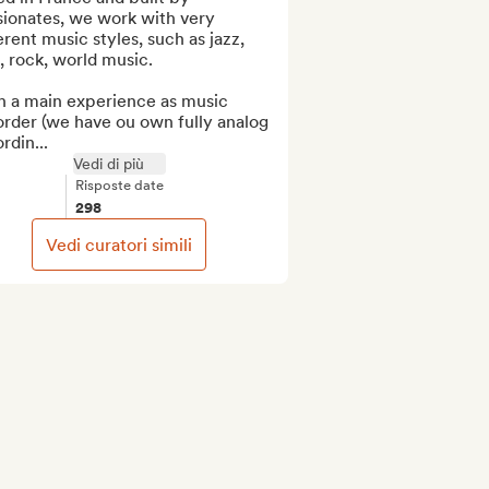
ionates, we work with very 
erent music styles, such as jazz, 
 rock, world music. 

h a main experience as music 
rder (we have ou own fully analog 
rdin...
Vedi di più
Risposte date
298
Vedi curatori simili