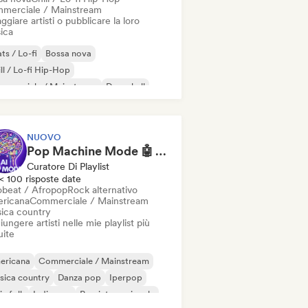
merciale / Mainstream
ggiare artisti o pubblicare la loro
ica
ts / Lo-fi
Bossa nova
ll / Lo-fi Hip-Hop
mmerciale / Mainstream
Dancehall
nza pop
Hip-hop
Pop soul
NUOVO
Pop Machine Mode 🤖 AI Music, Indie Pop & Dream Pop
Curatore Di Playlist
< 100 risposte date
obeat / Afropop
Rock alternativo
ricana
Commerciale / Mainstream
ica country
ungere artisti nelle mie playlist più
uite
ericana
Commerciale / Mainstream
sica country
Danza pop
Iperpop
ie folk
Indie pop
Pop internazionale