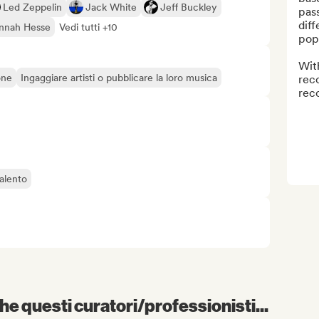
Led Zeppelin
Jack White
Jeff Buckley
pass
diff
nnah Hesse
Vedi tutti +10
pop,
Wit
one
Ingaggiare artisti o pubblicare la loro musica
reco
reco
alento
e questi curatori/professionisti...