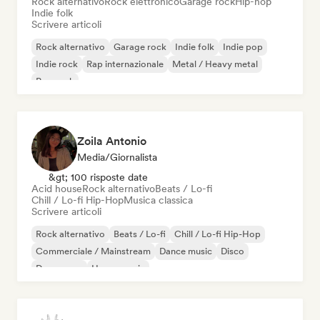
Rock alternativo
Rock elettronico
Garage rock
Hip-hop
Indie folk
Scrivere articoli
Rock alternativo
Garage rock
Indie folk
Indie pop
Indie rock
Rap internazionale
Metal / Heavy metal
Pop rock
Zoila Antonio
Media/Giornalista
&gt; 100 risposte date
Acid house
Rock alternativo
Beats / Lo-fi
Chill / Lo-fi Hip-Hop
Musica classica
Scrivere articoli
Rock alternativo
Beats / Lo-fi
Chill / Lo-fi Hip-Hop
Commerciale / Mainstream
Dance music
Disco
Dream pop
House music