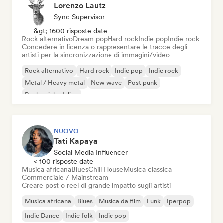
Lorenzo Lautz
Sync Supervisor
&gt; 1600 risposte date
Rock alternativo
Dream pop
Hard rock
Indie pop
Indie rock
Concedere in licenza o rappresentare le tracce degli
artisti per la sincronizzazione di immagini/video
Rock alternativo
Hard rock
Indie pop
Indie rock
Metal / Heavy metal
New wave
Post punk
Rock psichedelico
NUOVO
Tati Kapaya
Social Media Influencer
< 100 risposte date
Musica africana
Blues
Chill House
Musica classica
Commerciale / Mainstream
Creare post o reel di grande impatto sugli artisti
Musica africana
Blues
Musica da film
Funk
Iperpop
Indie Dance
Indie folk
Indie pop