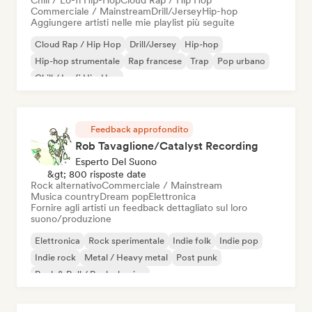
Chill / Lo-fi Hip-Hop
Cloud Rap / Hip Hop
Commerciale / Mainstream
Drill/Jersey
Hip-hop
Aggiungere artisti nelle mie playlist più seguite
Cloud Rap / Hip Hop
Drill/Jersey
Hip-hop
Hip-hop strumentale
Rap francese
Trap
Pop urbano
Chill / Lo-fi Hip-Hop
Feedback approfondito
Rob Tavaglione/Catalyst Recording
Esperto Del Suono
&gt; 800 risposte date
Rock alternativo
Commerciale / Mainstream
Musica country
Dream pop
Elettronica
Fornire agli artisti un feedback dettagliato sul loro
suono/produzione
Elettronica
Rock sperimentale
Indie folk
Indie pop
Indie rock
Metal / Heavy metal
Post punk
Rock & Roll / Rock classico