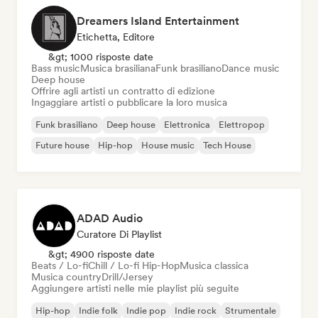
Dreamers Island Entertainment
Etichetta, Editore
&gt; 1000 risposte date
Bass music
Musica brasiliana
Funk brasiliano
Dance music
Deep house
Offrire agli artisti un contratto di edizione
Ingaggiare artisti o pubblicare la loro musica
Funk brasiliano
Deep house
Elettronica
Elettropop
Future house
Hip-hop
House music
Tech House
ADAD Audio
Curatore Di Playlist
&gt; 4900 risposte date
Beats / Lo-fi
Chill / Lo-fi Hip-Hop
Musica classica
Musica country
Drill/Jersey
Aggiungere artisti nelle mie playlist più seguite
Hip-hop
Indie folk
Indie pop
Indie rock
Strumentale