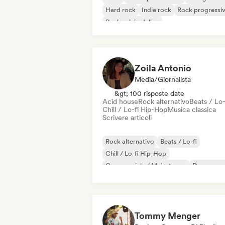
Hard rock
Indie rock
Rock progressi
Rock psichedelico
Rock & Roll / Rock classico
Zoila Antonio
Media/Giornalista
&gt; 100 risposte date
Acid house
Rock alternativo
Beats / Lo-
Chill / Lo-fi Hip-Hop
Musica classica
Scrivere articoli
Rock alternativo
Beats / Lo-fi
Chill / Lo-fi Hip-Hop
Commerciale / Mainstream
Dance mus
Disco
Dream pop
House music
Tommy Menger