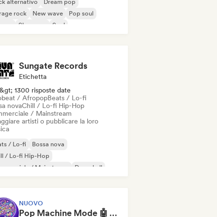
k alternativo
Dream pop
rage rock
New wave
Pop soul
ggae
Shoegaze
Soul
Sungate Records
Etichetta
&gt; 1300 risposte date
obeat / Afropop
Beats / Lo-fi
sa nova
Chill / Lo-fi Hip-Hop
merciale / Mainstream
ggiare artisti o pubblicare la loro
ica
ts / Lo-fi
Bossa nova
ll / Lo-fi Hip-Hop
mmerciale / Mainstream
Dancehall
nza pop
Hip-hop
Pop soul
NUOVO
Pop Machine Mode 🤖 AI Music, Indie Pop & Dream Pop