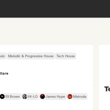
sic
Melodic & Progressive House
Tech House
ttare
T
Eli Brown
HI-LO
James Hype
Matroda