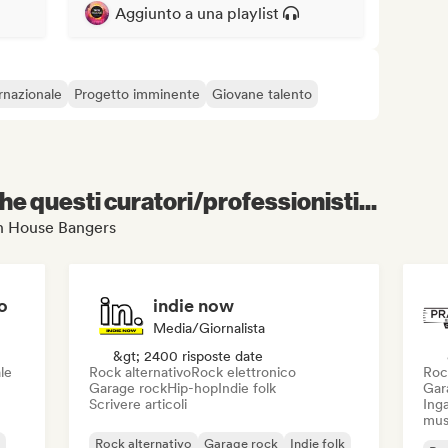
Aggiunto a una playlist
rnazionale
Progetto imminente
Giovane talento
e questi curatori/professionisti...
ech House Bangers
o
indie now
Media/Giornalista
&gt; 2400 risposte date
le
Rock alternativo
Rock elettronico
Roc
Garage rock
Hip-hop
Indie folk
Gar
Scrivere articoli
Inga
mus
Rock alternativo
Garage rock
Indie folk