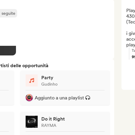
Play
ù seguite
4300
(Tec
i gi
acce
play
T
9
isti delle opportunità
Party
Gudinho
Aggiunto a una playlist
Do it Right
RAYMA