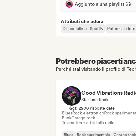
Aggiunto a una playlist
Attributi che adora
Disponibile su Spotify
Potenziale inte
Potrebbero piacerti anch
Perché stai visitando il profilo di T
Good Vibrations Radi
Stazione Radio
&gt; 2900 risposte date
Blues
Rock elettronico
Rock sperimenta
Funk
Garage rock
Trasmettere artisti alla radio
Blues
Rock sperimentale
Garage rock