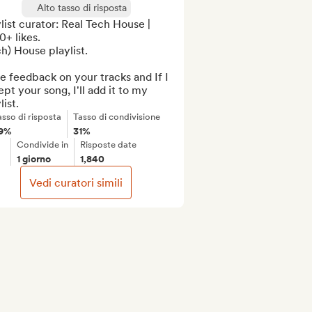
Alto tasso di risposta
list curator: Real Tech House | 
+ likes.

h) House playlist.

ve feedback on your tracks and If I 
pt your song, I'll add it to my 
list.
asso di risposta
Tasso di condivisione
9%
31%
Condivide in
Risposte date
1 giorno
1,840
Vedi curatori simili