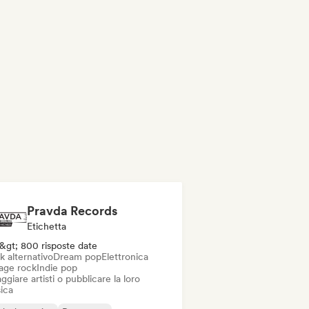
Pravda Records
Etichetta
&gt; 800 risposte date
k alternativo
Dream pop
Elettronica
age rock
Indie pop
ggiare artisti o pubblicare la loro
ica