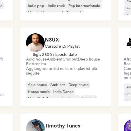
Roc
vo
Indie pop
Indie rock
Rap internazionale
Ga
Metal / Heavy metal
Pop rock
Re
N3UX
Curatore Di Playlist
&gt; 2800 risposte date
fi
Acid house
Ambient
Chill out
Deep house
Afr
Elettronica
Bos
Aggiungere artisti nelle mie playlist più
Com
seguite
Inga
mus
Acid house
Ambient
Deep house
Bea
House music
Indie Dance
Chi
ic
Melodic & Progressive House
Minimal
Co
Organic House / Downtempo
Da
Timothy Tunes