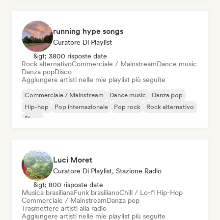
running hype songs
Curatore Di Playlist
&gt; 3800 risposte date
Rock alternativo
Commerciale / Mainstream
Dance music
Danza pop
Disco
Aggiungere artisti nelle mie playlist più seguite
Commerciale / Mainstream
Dance music
Danza pop
Hip-hop
Pop internazionale
Pop rock
Rock alternativo
Disco
Luci Moret
Curatore Di Playlist, Stazione Radio
&gt; 800 risposte date
Musica brasiliana
Funk brasiliano
Chill / Lo-fi Hip-Hop
Commerciale / Mainstream
Danza pop
Trasmettere artisti alla radio
Aggiungere artisti nelle mie playlist più seguite