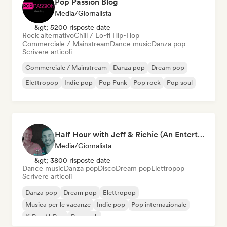
Pop Passion Blog
Media/Giornalista
&gt; 5200 risposte date
Rock alternativo
Chill / Lo-fi Hip-Hop
Commerciale / Mainstream
Dance music
Danza pop
Scrivere articoli
Commerciale / Mainstream
Danza pop
Dream pop
Elettropop
Indie pop
Pop Punk
Pop rock
Pop soul
Half Hour with Jeff & Richie (An Entertainment Podcast)
Media/Giornalista
&gt; 3800 risposte date
Dance music
Danza pop
Disco
Dream pop
Elettropop
Scrivere articoli
Danza pop
Dream pop
Elettropop
Musica per le vacanze
Indie pop
Pop internazionale
K-Pop/J-Pop
Pop rock