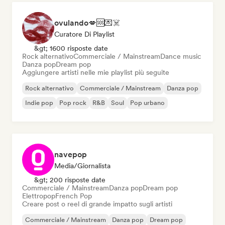
ovulando💋🆘💌☠️
Curatore Di Playlist
&gt; 1600 risposte date
Rock alternativo
Commerciale / Mainstream
Dance music
Danza pop
Dream pop
Aggiungere artisti nelle mie playlist più seguite
Rock alternativo
Commerciale / Mainstream
Danza pop
Indie pop
Pop rock
R&B
Soul
Pop urbano
navepop
Media/Giornalista
&gt; 200 risposte date
Commerciale / Mainstream
Danza pop
Dream pop
Elettropop
French Pop
Creare post o reel di grande impatto sugli artisti
Commerciale / Mainstream
Danza pop
Dream pop