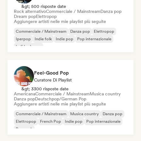
&gt; 500 risposte date
Rock alternativo
Commerciale / Mainstream
Danza pop
Dream pop
Elettropop
Aggiungere artisti nelle mie playlist più seguite
Commerciale / Mainstream
Danza pop
Elettropop
Iperpop
Indie folk
Indie pop
Pop internazionale
Lofi bedroom
Feel-Good Pop
Curatore Di Playlist
&gt; 3300 risposte date
Americana
Commerciale / Mainstream
Musica country
Danza pop
Deutschpop/German Pop
Aggiungere artisti nelle mie playlist più seguite
Commerciale / Mainstream
Musica country
Danza pop
Elettropop
French Pop
Indie pop
Pop internazionale
Pop rock