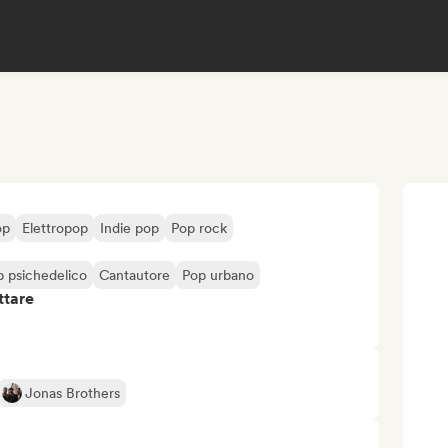
op
Elettropop
Indie pop
Pop rock
p psichedelico
Cantautore
Pop urbano
ttare
Jonas Brothers