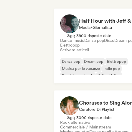
Media/Giornalista
&gt; 3800 risposte date
Dance music
Danza pop
Disco
Dream p
Elettropop
Scrivere articoli
Danza pop
Dream pop
Elettropop
Musica per le vacanze
Indie pop
Pop internazionale
K-Pop/J-Pop
Pop rock
Curatore Di Playlist
&gt; 3000 risposte date
Rock alternativo
Commerciale / Mainstream
Musica country
Danza pop
Elettropop