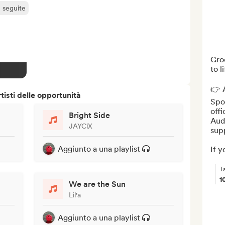
ù seguite
Groo
to l
👉 A
isti delle opportunità
Spot
offi
Bright Side
Aud
JAYCiX
sup
Aggiunto a una playlist
If y
T
1
We are the Sun
Lil'a
Aggiunto a una playlist