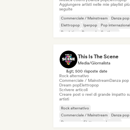
Aggiungere artisti nelle mie playlist più
seguite
Commerciale / Mainstream
Danza pop
Elettropop
Iperpop
Pop internaziona
Pop latino
Pop rock
Synthpop
This Is The Scene
Media/Giornalista
&gt; 500 risposte date
Rock alternativo
Commerciale / Mainstream
Danza pop
Dream pop
Elettropop
Scrivere articoli
Creare post o reel di grande impatto su
artisti
Rock alternativo
Commerciale / Mainstream
Danza pop
Dream pop
Elettropop
Iperpop
Pop Punk
Post punk