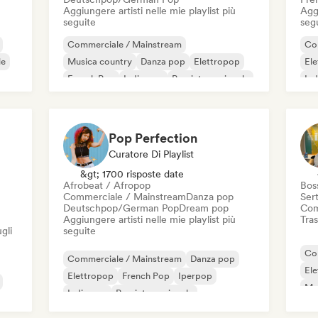
Aggiungere artisti nelle mie playlist più
Aggi
seguite
seg
Commerciale / Mainstream
Co
le
Musica country
Danza pop
Elettropop
El
French Pop
Indie pop
Pop internazionale
Ind
Pop rock
K-
Pop Perfection
Curatore Di Playlist
&gt; 1700 risposte date
Afrobeat / Afropop
Bos
Commerciale / Mainstream
Danza pop
Sert
Deutschpop/German Pop
Dream pop
Com
Aggiungere artisti nelle mie playlist più
Tras
gli
seguite
Co
Commerciale / Mainstream
Danza pop
El
Elettropop
French Pop
Iperpop
Mus
Indie pop
Pop internazionale
Ind
K-Pop/J-Pop