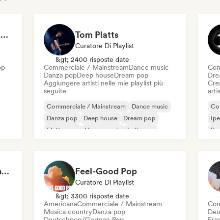
Half Hour with Jeff & Richie (An Entertainment Podcast)
Tom Platts
Curatore Di Playlist
&gt; 2400 risposte date
op
Commerciale / Mainstream
Dance music
Com
Danza pop
Deep house
Dream pop
Dre
Aggiungere artisti nelle mie playlist più
Crea
seguite
artis
Commerciale / Mainstream
Dance music
Co
Danza pop
Deep house
Dream pop
Ip
Elettropop
House music
Indie pop
Pop
Choruses to Sing Along To
Feel-Good Pop
Curatore Di Playlist
&gt; 3300 risposte date
Americana
Commerciale / Mainstream
Com
Musica country
Danza pop
Deu
Deutschpop/German Pop
Fre