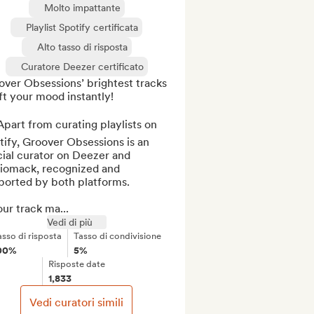
Molto impattante
Playlist Spotify certificata
Alto tasso di risposta
Curatore Deezer certificato
ver Obsessions’ brightest tracks 
ift your mood instantly!

part from curating playlists on 
ify, Groover Obsessions is an 
cial curator on Deezer and 
iomack, recognized and 
ported by both platforms.

our track ma...
Vedi di più
asso di risposta
Tasso di condivisione
00%
5%
Risposte date
1,833
Vedi curatori simili