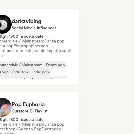
darkzvibing
Social Media Influencer
&gt; 1300 risposte date
merciale / Mainstream
Danza pop
am pop
Elettropop
Iperpop
re post o reel di grande impatto sugli
ti
mmerciale / Mainstream
Danza pop
erpop
Indie folk
Indie pop
 internazionale
Pop rock
Pop soul
Pop Euphoria
Curatore Di Playlist
&gt; 1800 risposte date
merciale / Mainstream
Danza pop
tschpop/German Pop
Elettropop
nch Pop