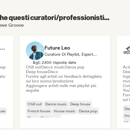
e questi curatori/professionisti...
ieuwe Groove
Thony Ritz Finest Selection
Future Leo
Curatore Di Playlist, Esperto Del Suono
&gt; 2300 risposte date
pop
Chill out
Dance music
Danza pop
Aci
Deep house
Disco
Dee
iato
Fornire agli artisti un feedback dettagliato
Inga
sul loro suono/produzione
mus
Aggiungere artisti nelle mie playlist più
Cond
seguite
You
Forn
sul
Chill out
Dance music
Deep house
Da
use
French house
House music
Danza pop
Ho
Disco
Elettropop
Mel
Te