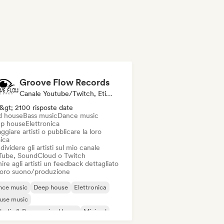
Groove Flow Records
Canale Youtube/Twitch, Etichetta, Esperto Del Suono
&gt; 2100 risposte date
d house
Bass music
Dance music
p house
Elettronica
ggiare artisti o pubblicare la loro
ica
ividere gli artisti sul mio canale
Tube, SoundCloud o Twitch
ire agli artisti un feedback dettagliato
 loro suono/produzione
nce music
Deep house
Elettronica
use music
odic & Progressive House
Minimal
ch House
Acid house