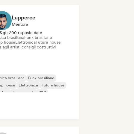
Lupperce
Mentore
&gt; 200 risposte date
ca brasiliana
Funk brasiliano
p house
Elettronica
Future house
 agli artisti consigli costruttivi
ica brasiliana
Funk brasiliano
ep house
Elettronica
Future house
p-hop
House music
R&B