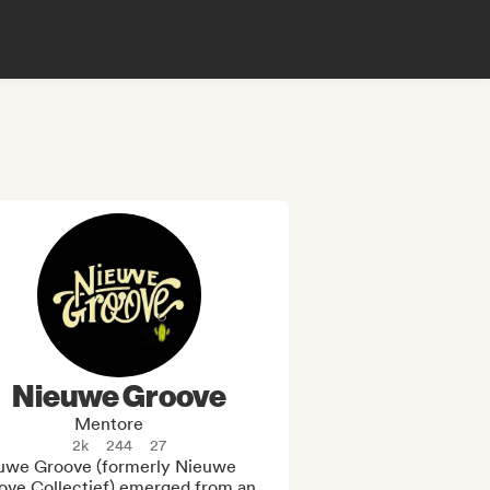
Nieuwe Groove
Mentore
2k
244
27
uwe Groove (formerly Nieuwe 
ove Collectief) emerged from an 