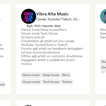
Vibra Alta Music
, Sync Supervisor
Canale Youtube/Twitch, Etichetta, Media/Giornalista, Editore, Esperto Del Suono
&gt; 1100 risposte date
Dance music
Deep house
Disco
Musi
House music
Tech House
Dee
Scrivere articoli
Dare
Condividere gli artisti sul mio canale
le
YouTube, SoundCloud o Twitch
one
Fornire agli artisti un feedback dettagliato
sul loro suono/produzione
one
Offrire agli artisti un contratto di edizione
Ingaggiare artisti o pubblicare la loro
Mus
musica
De
Hi
Dance music
Deep house
Disco
House music
Tech House
Techno
use