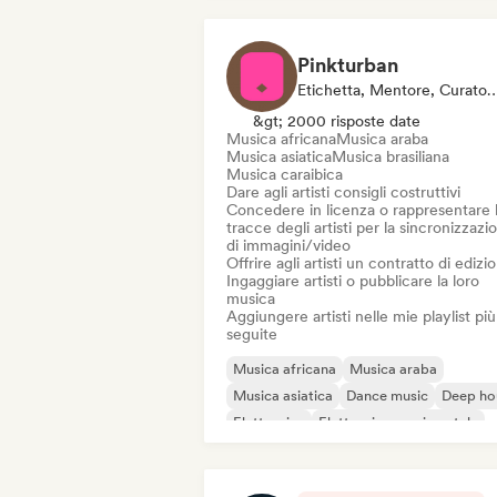
Pinkturban
Etichetta, Mentore, Curatore Di Playlist, Editore
&gt; 2000 risposte date
Musica africana
Musica araba
Musica asiatica
Musica brasiliana
Musica caraibica
Dare agli artisti consigli costruttivi
Concedere in licenza o rappresentare 
tracce degli artisti per la sincronizzazi
di immagini/video
Offrire agli artisti un contratto di edizi
Ingaggiare artisti o pubblicare la loro
musica
Aggiungere artisti nelle mie playlist più
seguite
Musica africana
Musica araba
Musica asiatica
Dance music
Deep ho
Elettronica
Elettronica sperimentale
House music