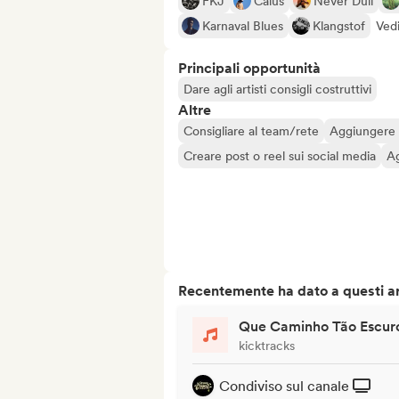
FKJ
Caius
Never Dull
Karnaval Blues
Klangstof
Vedi
Principali opportunità
Dare agli artisti consigli costruttivi
Altre
Consigliare al team/rete
Aggiungere a
Creare post o reel sui social media
Ag
Recentemente ha dato a questi art
Que Caminho Tão Escur
kicktracks
Condiviso sul canale