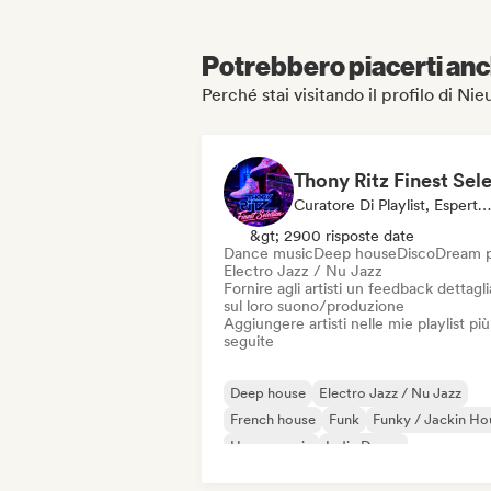
Potrebbero piacerti anch
Perché stai visitando il profilo di N
Curatore Di Playlist, Esperto Del Suono
&gt; 2900 risposte date
Dance music
Deep house
Disco
Dream 
Electro Jazz / Nu Jazz
Fornire agli artisti un feedback dettagl
sul loro suono/produzione
Aggiungere artisti nelle mie playlist più
seguite
Deep house
Electro Jazz / Nu Jazz
French house
Funk
Funky / Jackin Ho
House music
Indie Dance
Nu-disco / Italo