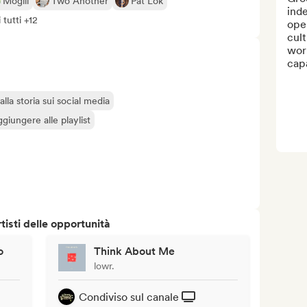
Moglii
Two Another
Pat Lok
inde
 tutti +12
oper
cult
wor
capa
lla storia sui social media
giungere alle playlist
isti delle opportunità
o
Think About Me
lowr.
Condiviso sul canale