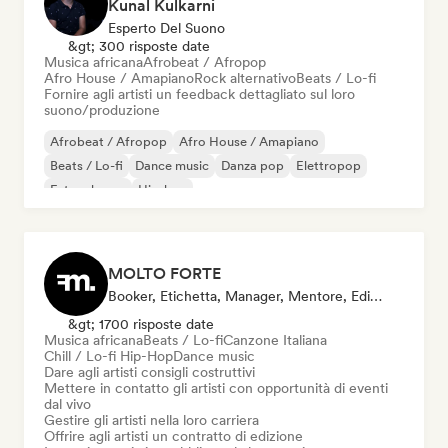
Kunal Kulkarni
Esperto Del Suono
&gt; 300 risposte date
Musica africana
Afrobeat / Afropop
Afro House / Amapiano
Rock alternativo
Beats / Lo-fi
Fornire agli artisti un feedback dettagliato sul loro
suono/produzione
Afrobeat / Afropop
Afro House / Amapiano
Beats / Lo-fi
Dance music
Danza pop
Elettropop
Future house
Hip-hop
MOLTO FORTE
Booker, Etichetta, Manager, Mentore, Editore
&gt; 1700 risposte date
Musica africana
Beats / Lo-fi
Canzone Italiana
Chill / Lo-fi Hip-Hop
Dance music
Dare agli artisti consigli costruttivi
Mettere in contatto gli artisti con opportunità di eventi
dal vivo
Gestire gli artisti nella loro carriera
Offrire agli artisti un contratto di edizione