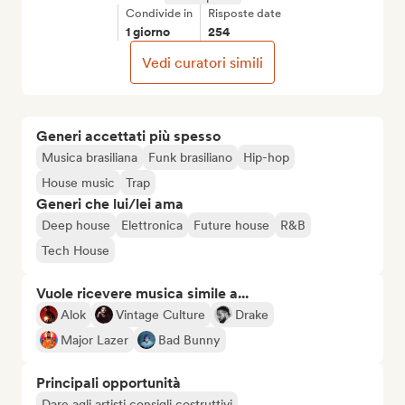
Condivide in
Risposte date
1 giorno
254
Vedi curatori simili
Generi accettati più spesso
Musica brasiliana
Funk brasiliano
Hip-hop
House music
Trap
Generi che lui/lei ama
Deep house
Elettronica
Future house
R&B
Tech House
Vuole ricevere musica simile a...
Alok
Vintage Culture
Drake
Major Lazer
Bad Bunny
Principali opportunità
Dare agli artisti consigli costruttivi