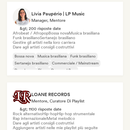
Lívia Paupério | LP Music
Manager, Mentore
&gt; 200 risposte date
Afrobeat / Afropop
Bossa nova
Musica brasiliana
Funk brasiliano
Sertanejo brasiliano
Gestire gli artisti nella loro carriera
Dare agli artisti consigli costruttivi
Bossa nova
Musica brasiliana
Funk brasiliano
Sertanejo brasiliano
Commerciale / Mainstream
Deep house
Disco
Drum and Bass
LOANE RECORDS
Mentore, Curatore Di Playlist
&gt; 1100 risposte date
Rock alternativo
Hip-hop
Hip-hop strumentale
Rap internazionale
Metal melodico
Dare agli artisti consigli costruttivi
Aggiungere artisti nelle mie playlist più seguite