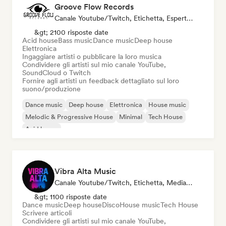
Groove Flow Records
Canale Youtube/Twitch, Etichetta, Esperto Del Suono
&gt; 2100 risposte date
Acid house
Bass music
Dance music
Deep house
Elettronica
Ingaggiare artisti o pubblicare la loro musica
Condividere gli artisti sul mio canale YouTube,
SoundCloud o Twitch
Fornire agli artisti un feedback dettagliato sul loro
suono/produzione
Dance music
Deep house
Elettronica
House music
Melodic & Progressive House
Minimal
Tech House
Acid house
Vibra Alta Music
Canale Youtube/Twitch, Etichetta, Media/Giornalista, Editore, Esperto Del Suono
&gt; 1100 risposte date
Dance music
Deep house
Disco
House music
Tech House
Scrivere articoli
Condividere gli artisti sul mio canale YouTube,