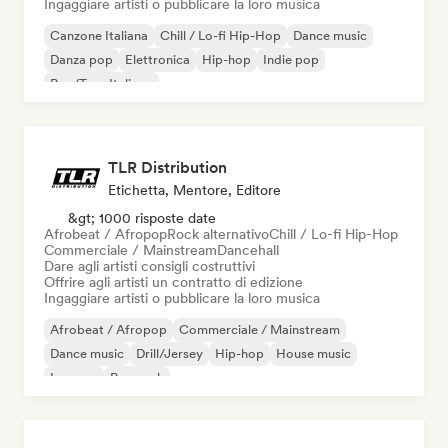
Ingaggiare artisti o pubblicare la loro musica
Canzone Italiana
Chill / Lo-fi Hip-Hop
Dance music
Danza pop
Elettronica
Hip-hop
Indie pop
Rap/Trap Italiano
TLR Distribution
Etichetta, Mentore, Editore
&gt; 1000 risposte date
Afrobeat / Afropop
Rock alternativo
Chill / Lo-fi Hip-Hop
Commerciale / Mainstream
Dancehall
Dare agli artisti consigli costruttivi
Offrire agli artisti un contratto di edizione
Ingaggiare artisti o pubblicare la loro musica
Afrobeat / Afropop
Commerciale / Mainstream
Dance music
Drill/Jersey
Hip-hop
House music
Iperpop
Pop rock