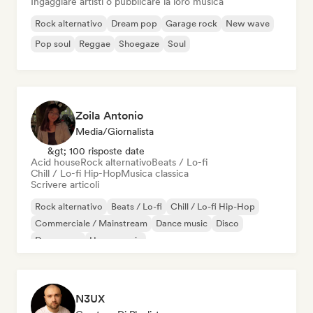
Ingaggiare artisti o pubblicare la loro musica
Rock alternativo
Dream pop
Garage rock
New wave
Pop soul
Reggae
Shoegaze
Soul
Zoila Antonio
Media/Giornalista
&gt; 100 risposte date
Acid house
Rock alternativo
Beats / Lo-fi
Chill / Lo-fi Hip-Hop
Musica classica
Scrivere articoli
Rock alternativo
Beats / Lo-fi
Chill / Lo-fi Hip-Hop
Commerciale / Mainstream
Dance music
Disco
Dream pop
House music
N3UX