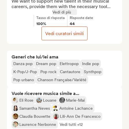
We want to support new talent in their musical 
careers, provide them with the necessary tool...
Vedi di più
Tasso di risposta
Risposte date
100%
44
Vedi curatori simili
Generi che lui/lei ama
Danza pop
Dream pop
Elettropop
Indie pop
K-Pop/J-Pop
Pop rock
Cantautore
Synthpop
Pop urbano
Chanson Française/Variété
Vuole ricevere musica simile a...
Eli Rose
Louane
Marie-Mai
Samantha Neves
Antoine Lachance
Claudia Bouvette
Lili-Ann De Francesco
Laurence Nerbonne
Vedi tutti +12