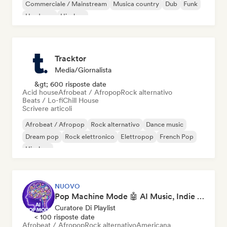
Commerciale / Mainstream
Musica country
Dub
Funk
Hardcore
Hip-hop
Tracktor
Media/Giornalista
&gt; 600 risposte date
Acid house
Afrobeat / Afropop
Rock alternativo
Beats / Lo-fi
Chill House
Scrivere articoli
Afrobeat / Afropop
Rock alternativo
Dance music
Dream pop
Rock elettronico
Elettropop
French Pop
Hip-hop
NUOVO
Pop Machine Mode 🤖 AI Music, Indie Pop & Dream Pop
Curatore Di Playlist
< 100 risposte date
Afrobeat / Afropop
Rock alternativo
Americana