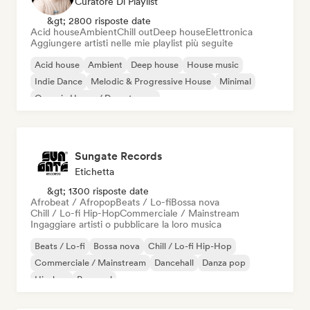
Curatore Di Playlist
&gt; 2800 risposte date
Acid house
Ambient
Chill out
Deep house
Elettronica
Aggiungere artisti nelle mie playlist più seguite
Acid house
Ambient
Deep house
House music
Indie Dance
Melodic & Progressive House
Minimal
Organic House / Downtempo
Sungate Records
Etichetta
&gt; 1300 risposte date
Afrobeat / Afropop
Beats / Lo-fi
Bossa nova
Chill / Lo-fi Hip-Hop
Commerciale / Mainstream
Ingaggiare artisti o pubblicare la loro musica
Beats / Lo-fi
Bossa nova
Chill / Lo-fi Hip-Hop
Commerciale / Mainstream
Dancehall
Danza pop
Hip-hop
Pop soul