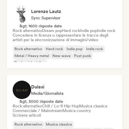
Lorenzo Lautz
Sync Supervisor
&gt; 1600 risposte date
Rock alternativo
Dream pop
Hard rock
Indie pop
Indie rock
Concedere in licenza o rappresentare le tracce degli
artisti per la sincronizzazione di immagini/video
Rock alternativo
Hard rock
Indie pop
Indie rock
Metal / Heavy metal
New wave
Post punk
Rock psichedelico
Dulaxi
Media/Giornalista
&gt; 3000 risposte date
Rock alternativo
Chill / Lo-fi Hip-Hop
Musica classica
Commerciale / Mainstream
Musica country
Scrivere articoli
Rock alternativo
Musica classica