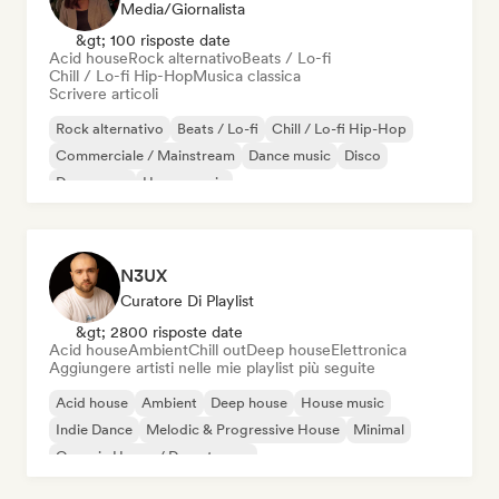
Media/Giornalista
&gt; 100 risposte date
Acid house
Rock alternativo
Beats / Lo-fi
Chill / Lo-fi Hip-Hop
Musica classica
Scrivere articoli
Rock alternativo
Beats / Lo-fi
Chill / Lo-fi Hip-Hop
Commerciale / Mainstream
Dance music
Disco
Dream pop
House music
N3UX
Curatore Di Playlist
&gt; 2800 risposte date
Acid house
Ambient
Chill out
Deep house
Elettronica
Aggiungere artisti nelle mie playlist più seguite
Acid house
Ambient
Deep house
House music
Indie Dance
Melodic & Progressive House
Minimal
Organic House / Downtempo