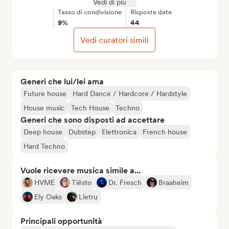
Vedi di più
Tasso di condivisione
Risposte date
9%
44
Vedi curatori simili
Generi che lui/lei ama
Future house
Hard Dance / Hardcore / Hardstyle
House music
Tech House
Techno
Generi che sono disposti ad accettare
Deep house
Dubstep
Elettronica
French house
Hard Techno
Vuole ricevere musica simile a...
HVME
Tiësto
Dr. Fresch
Braaheim
Ely Oaks
Lietru
Principali opportunità