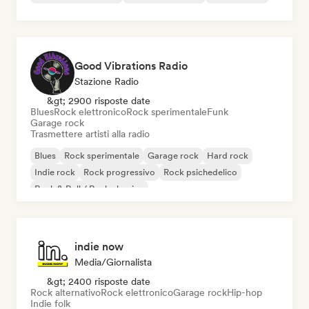
Good Vibrations Radio
Stazione Radio
&gt; 2900 risposte date
Blues
Rock elettronico
Rock sperimentale
Funk
Garage rock
Trasmettere artisti alla radio
Blues
Rock sperimentale
Garage rock
Hard rock
Indie rock
Rock progressivo
Rock psichedelico
Rock & Roll / Rock classico
indie now
Media/Giornalista
&gt; 2400 risposte date
Rock alternativo
Rock elettronico
Garage rock
Hip-hop
Indie folk