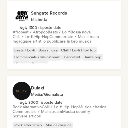
Sungate Records
Etichetta
&gt; 1300 risposte date
Afrobeat / Afropop
Beats / Lo-fi
Bossa nova
Chill / Lo-fi Hip-Hop
Commerciale / Mainstream
Ingaggiare artisti o pubblicare la loro musica
Beats / Lo-fi
Bossa nova
Chill / Lo-fi Hip-Hop
Commerciale / Mainstream
Dancehall
Danza pop
Hip-hop
Pop soul
Dulaxi
Media/Giornalista
&gt; 3000 risposte date
Rock alternativo
Chill / Lo-fi Hip-Hop
Musica classica
Commerciale / Mainstream
Musica country
Scrivere articoli
Rock alternativo
Musica classica