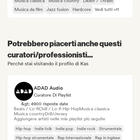
Musica classica
Musica country
Death / Thrash
Musica da film
Jazz fusion
Hardcore
Vedi tutti +11
Potrebbero piacerti anche questi
curatori/professionisti...
Perché stai visitando il profilo di Kas
ADAD Audio
Curatore Di Playlist
&gt; 4900 risposte date
Beats / Lo-fi
Chill / Lo-fi Hip-Hop
Musica classica
Musica country
Drill/Jersey
Aggiungere artisti nelle mie playlist più seguite
Hip-hop
Indie folk
Indie pop
Indie rock
Strumentale
Hip-hop strumentale
Rap internazionale
Rap in inglese