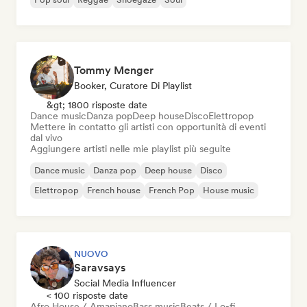
Tommy Menger
Booker, Curatore Di Playlist
&gt; 1800 risposte date
Dance music
Danza pop
Deep house
Disco
Elettropop
Mettere in contatto gli artisti con opportunità di eventi
dal vivo
Aggiungere artisti nelle mie playlist più seguite
Dance music
Danza pop
Deep house
Disco
Elettropop
French house
French Pop
House music
NUOVO
Saravsays
Social Media Influencer
< 100 risposte date
Afro House / Amapiano
Bass music
Beats / Lo-fi