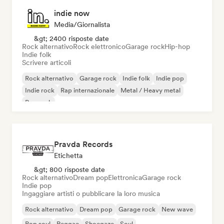
indie now
Media/Giornalista
&gt; 2400 risposte date
Rock alternativo
Rock elettronico
Garage rock
Hip-hop
Indie folk
Scrivere articoli
Rock alternativo
Garage rock
Indie folk
Indie pop
Indie rock
Rap internazionale
Metal / Heavy metal
Pop rock
Pravda Records
Etichetta
&gt; 800 risposte date
Rock alternativo
Dream pop
Elettronica
Garage rock
Indie pop
Ingaggiare artisti o pubblicare la loro musica
Rock alternativo
Dream pop
Garage rock
New wave
Pop soul
Reggae
Shoegaze
Soul