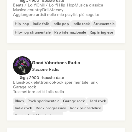
&gt; 4900 risposte date
Beats / Lo-fi
Chill / Lo-fi Hip-Hop
Musica classica
Musica country
Drill/Jersey
Aggiungere artisti nelle mie playlist più seguite
Hip-hop
Indie folk
Indie pop
Indie rock
Strumentale
Hip-hop strumentale
Rap internazionale
Rap in inglese
Good Vibrations Radio
Stazione Radio
&gt; 2900 risposte date
Blues
Rock elettronico
Rock sperimentale
Funk
Garage rock
Trasmettere artisti alla radio
Blues
Rock sperimentale
Garage rock
Hard rock
Indie rock
Rock progressivo
Rock psichedelico
Rock & Roll / Rock classico