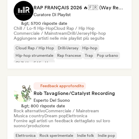
RAP FRANÇAIS 2026 🔥🇫🇷 (Way Records)
Curatore Di Playlist
&gt; 5700 risposte date
Chill / Lo-fi Hip-Hop
Cloud Rap / Hip Hop
Commerciale / Mainstream
Drill/Jersey
Hip-hop
Aggiungere artisti nelle mie playlist più seguite
Cloud Rap / Hip Hop
Drill/Jersey
Hip-hop
Hip-hop strumentale
Rap francese
Trap
Pop urbano
Chill / Lo-fi Hip-Hop
Feedback approfondito
Rob Tavaglione/Catalyst Recording
Esperto Del Suono
&gt; 800 risposte date
Rock alternativo
Commerciale / Mainstream
Musica country
Dream pop
Elettronica
Fornire agli artisti un feedback dettagliato sul loro
suono/produzione
Elettronica
Rock sperimentale
Indie folk
Indie pop