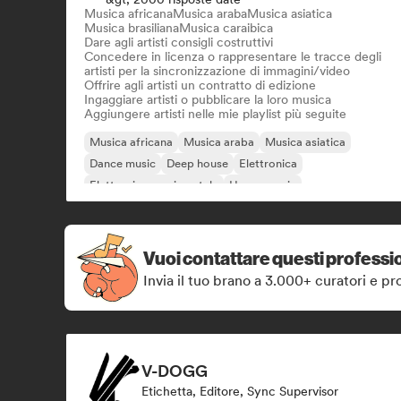
Musica africana
Musica araba
Musica asiatica
Musica brasiliana
Musica caraibica
Dare agli artisti consigli costruttivi
Concedere in licenza o rappresentare le tracce degli
artisti per la sincronizzazione di immagini/video
Offrire agli artisti un contratto di edizione
Ingaggiare artisti o pubblicare la loro musica
Aggiungere artisti nelle mie playlist più seguite
Musica africana
Musica araba
Musica asiatica
Dance music
Deep house
Elettronica
Elettronica sperimentale
House music
Vuoi contattare questi professio
Invia il tuo brano a 3.000+ curatori e pro
V-DOGG
Etichetta, Editore, Sync Supervisor