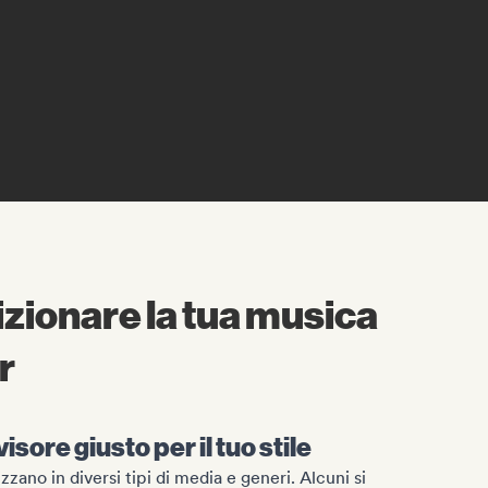
zionare la tua musica
r
isore giusto per il tuo stile
izzano in diversi tipi di media e generi. Alcuni si