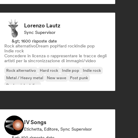
Lorenzo Lautz
Sync Supervisor
&gt; 1600 risposte date
Rock alternativo
Dream pop
Hard rock
Indie pop
Indie rock
Concedere in licenza o rappresentare le tracce degli
artisti per la sincronizzazione di immagini/video
Rock alternativo
Hard rock
Indie pop
Indie rock
Metal / Heavy metal
New wave
Post punk
Rock psichedelico
IV Songs
Etichetta, Editore, Sync Supervisor
&gt; 100 risposte date