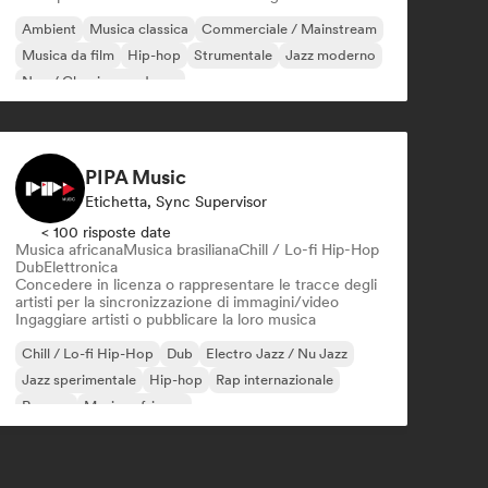
Ambient
Musica classica
Commerciale / Mainstream
Musica da film
Hip-hop
Strumentale
Jazz moderno
Neo / Classico moderno
PIPA Music
Etichetta, Sync Supervisor
< 100 risposte date
Musica africana
Musica brasiliana
Chill / Lo-fi Hip-Hop
Dub
Elettronica
Concedere in licenza o rappresentare le tracce degli
artisti per la sincronizzazione di immagini/video
Ingaggiare artisti o pubblicare la loro musica
Chill / Lo-fi Hip-Hop
Dub
Electro Jazz / Nu Jazz
Jazz sperimentale
Hip-hop
Rap internazionale
Reggae
Musica africana