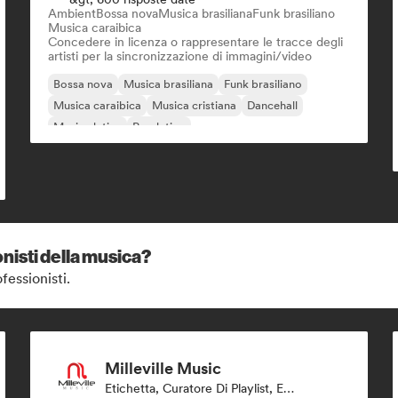
Ambient
Bossa nova
Musica brasiliana
Funk brasiliano
Musica caraibica
Concedere in licenza o rappresentare le tracce degli
artisti per la sincronizzazione di immagini/video
Bossa nova
Musica brasiliana
Funk brasiliano
Musica caraibica
Musica cristiana
Dancehall
Musica latina
Pop latino
nisti della musica?
fessionisti.
Milleville Music
Etichetta, Curatore Di Playlist, Editore, Sync Supervisor