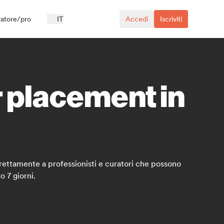
ratore/pro
IT
Accedi
Iscriviti
r placement in
 direttamente a professionisti e curatori che possono
o 7 giorni.