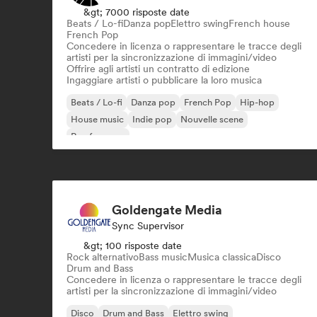
&gt; 7000 risposte date
Beats / Lo-fi
Danza pop
Elettro swing
French house
French Pop
Concedere in licenza o rappresentare le tracce degli
artisti per la sincronizzazione di immagini/video
Offrire agli artisti un contratto di edizione
Ingaggiare artisti o pubblicare la loro musica
Beats / Lo-fi
Danza pop
French Pop
Hip-hop
House music
Indie pop
Nouvelle scene
Rap francese
Goldengate Media
Sync Supervisor
&gt; 100 risposte date
Rock alternativo
Bass music
Musica classica
Disco
Drum and Bass
Concedere in licenza o rappresentare le tracce degli
artisti per la sincronizzazione di immagini/video
Disco
Drum and Bass
Elettro swing