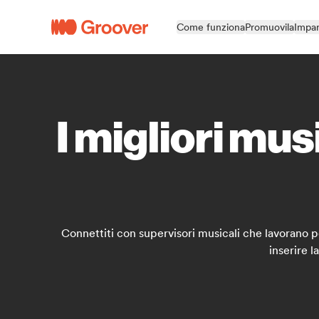
Come funziona
Promuovila
Impar
I migliori mu
Connettiti con supervisori musicali che lavorano per
inserire l