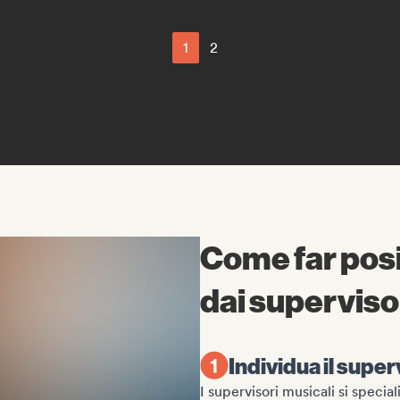
1
2
Come far posi
dai superviso
Individua il superv
I supervisori musicali si special