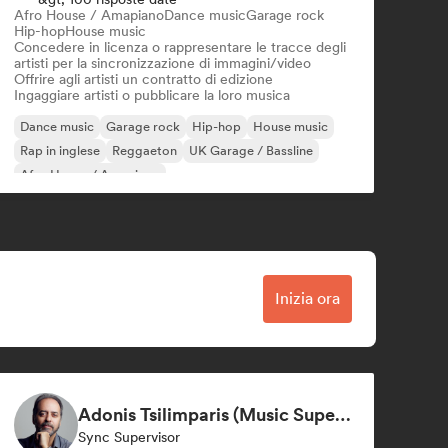
Afro House / Amapiano
Dance music
Garage rock
Hip-hop
House music
Concedere in licenza o rappresentare le tracce degli
artisti per la sincronizzazione di immagini/video
Offrire agli artisti un contratto di edizione
Ingaggiare artisti o pubblicare la loro musica
Dance music
Garage rock
Hip-hop
House music
Rap in inglese
Reggaeton
UK Garage / Bassline
Afro House / Amapiano
Inizia ora
Adonis Tsilimparis (Music Supervisor)
Sync Supervisor