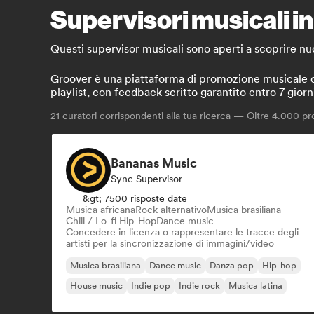
Supervisori musicali in
Questi supervisor musicali sono aperti a scoprire nuov
Groover è una piattaforma di promozione musicale che 
playlist, con feedback scritto garantito entro 7 giorn
21
curatori corrispondenti alla tua ricerca — Oltre 4.000 prof
Bananas Music
Sync Supervisor
&gt; 7500 risposte date
Musica africana
Rock alternativo
Musica brasiliana
Chill / Lo-fi Hip-Hop
Dance music
Concedere in licenza o rappresentare le tracce degli
artisti per la sincronizzazione di immagini/video
Musica brasiliana
Dance music
Danza pop
Hip-hop
House music
Indie pop
Indie rock
Musica latina