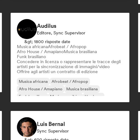
Audilus
Editore, Sync Supervisor
&gt; 1800 risposte date
Musica africana
Afrobeat / Afropop
Afro House / Amapiano
Musica brasiliana
Funk brasiliano
Concedere in licenza o rappresentare le tracce degli
artisti per la sincronizzazione di immagini/video
Offrire agli artisti un contratto di edizione
Musica africana
Afrobeat / Afropop
Afro House / Amapiano
Musica brasiliana
Funk brasiliano
Musica caraibica
Hardcore
Hip-hop
Luis Bernal
Sync Supervisor
&gt; 600 risposte date