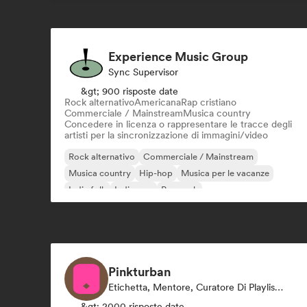
Experience Music Group
Sync Supervisor
&gt; 900 risposte date
Rock alternativo
Americana
Rap cristiano
Commerciale / Mainstream
Musica country
Concedere in licenza o rappresentare le tracce degli
artisti per la sincronizzazione di immagini/video
Rock alternativo
Commerciale / Mainstream
Musica country
Hip-hop
Musica per le vacanze
Indie folk
Indie pop
Pop rock
Pinkturban
Etichetta, Mentore, Curatore Di Playlist, Editore, Sync Supervisor
&gt; 2000 risposte date