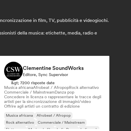
incronizzazione in film, TV, pubblicità e videogiochi.
ionisti della musica: etichette, media, radio e
Clementine SoundWorks
Editore, Sync Supervisor
&gt; 7200 risposte date
Musica africana
Afrobeat / Afropop
Rock alternativo
Commerciale / Mainstream
Danza pop
Concedere in licenza o rappresentare le tracce degli
artisti per la sincronizzazione di immagini/video
Offrire agli artisti un contratto di edizione
Musica africana
Afrobeat / Afropop
Rock alternativo
Commerciale / Mainstream
Elettropop
Musica da film
Indie Dance
Indie rock