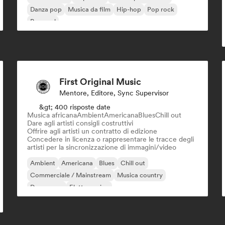
Danza pop
Musica da film
Hip-hop
Pop rock
Pop soul
First Original Music
Mentore, Editore, Sync Supervisor
&gt; 400 risposte date
Musica africana
Ambient
Americana
Blues
Chill out
Dare agli artisti consigli costruttivi
Offrire agli artisti un contratto di edizione
Concedere in licenza o rappresentare le tracce degli
artisti per la sincronizzazione di immagini/video
Ambient
Americana
Blues
Chill out
Commerciale / Mainstream
Musica country
Dream pop
Elettro swing