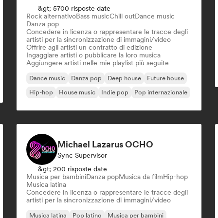
&gt; 5700 risposte date
Rock alternativo
Bass music
Chill out
Dance music
Danza pop
Concedere in licenza o rappresentare le tracce degli
artisti per la sincronizzazione di immagini/video
Offrire agli artisti un contratto di edizione
Ingaggiare artisti o pubblicare la loro musica
Aggiungere artisti nelle mie playlist più seguite
Dance music
Danza pop
Deep house
Future house
Hip-hop
House music
Indie pop
Pop internazionale
Michael Lazarus OCHO
Sync Supervisor
&gt; 200 risposte date
Musica per bambini
Danza pop
Musica da film
Hip-hop
Musica latina
Concedere in licenza o rappresentare le tracce degli
artisti per la sincronizzazione di immagini/video
Musica latina
Pop latino
Musica per bambini