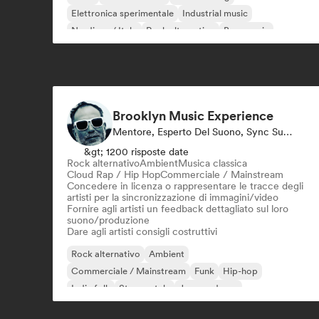
Elettronica sperimentale
Industrial music
Nu-disco / Italo
Rock alternativo
Bass music
Brooklyn Music Experience
Mentore, Esperto Del Suono, Sync Supervisor
&gt; 1200 risposte date
Rock alternativo
Ambient
Musica classica
Cloud Rap / Hip Hop
Commerciale / Mainstream
Concedere in licenza o rappresentare le tracce degli
artisti per la sincronizzazione di immagini/video
Fornire agli artisti un feedback dettagliato sul loro
suono/produzione
Dare agli artisti consigli costruttivi
Rock alternativo
Ambient
Commerciale / Mainstream
Funk
Hip-hop
Indie folk
Strumentale
Jazz moderno