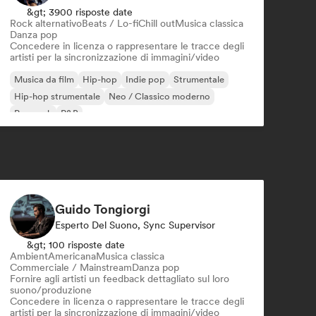
&gt; 3900 risposte date
Rock alternativo
Beats / Lo-fi
Chill out
Musica classica
Danza pop
Concedere in licenza o rappresentare le tracce degli
artisti per la sincronizzazione di immagini/video
Musica da film
Hip-hop
Indie pop
Strumentale
Hip-hop strumentale
Neo / Classico moderno
Pop rock
R&B
Guido Tongiorgi
Esperto Del Suono, Sync Supervisor
&gt; 100 risposte date
Ambient
Americana
Musica classica
Commerciale / Mainstream
Danza pop
Fornire agli artisti un feedback dettagliato sul loro
suono/produzione
Concedere in licenza o rappresentare le tracce degli
artisti per la sincronizzazione di immagini/video