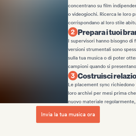
concentrano su film indipendent
o videogiochi. Ricerca le loro 
corrispondano al loro stile abit
Prepara i tuoi bran
I supervisori hanno bisogno di fi
versioni strumentali sono spesso 
sulla tua musica o di poter ott
campioni quando si presentano
Costruisci relazi
Le placement sync richiedono t
loro archivi per mesi prima che 
nuovo materiale regolarmente, e
Invia la tua musica ora