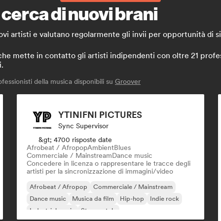
 cerca di nuovi brani
i artisti e valutano regolarmente gli invii per opportunità di s
mette in contatto gli artisti indipendenti con oltre 21 profess
i.
essionisti della musica disponibili su
Groover
YTINIFNI PICTURES
Sync Supervisor
&gt; 4700 risposte date
Afrobeat / Afropop
Ambient
Blues
Commerciale / Mainstream
Dance music
Concedere in licenza o rappresentare le tracce degli
artisti per la sincronizzazione di immagini/video
Afrobeat / Afropop
Commerciale / Mainstream
Dance music
Musica da film
Hip-hop
Indie rock
Industrial music
Strumentale