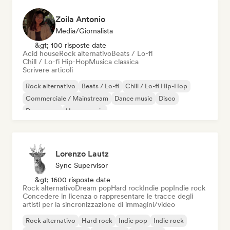
Zoila Antonio
Media/Giornalista
&gt; 100 risposte date
Acid house
Rock alternativo
Beats / Lo-fi
Chill / Lo-fi Hip-Hop
Musica classica
Scrivere articoli
Rock alternativo
Beats / Lo-fi
Chill / Lo-fi Hip-Hop
Commerciale / Mainstream
Dance music
Disco
Dream pop
House music
Lorenzo Lautz
Sync Supervisor
&gt; 1600 risposte date
Rock alternativo
Dream pop
Hard rock
Indie pop
Indie rock
Concedere in licenza o rappresentare le tracce degli
artisti per la sincronizzazione di immagini/video
Rock alternativo
Hard rock
Indie pop
Indie rock