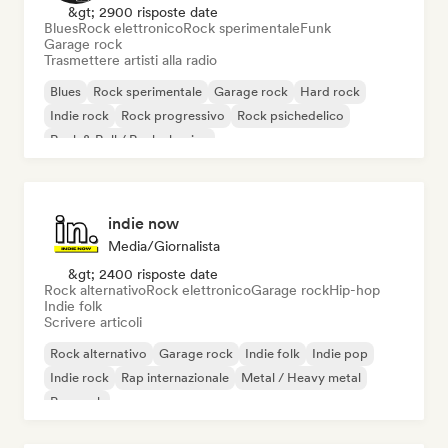
&gt; 2900 risposte date
Blues
Rock elettronico
Rock sperimentale
Funk
Garage rock
Trasmettere artisti alla radio
Blues
Rock sperimentale
Garage rock
Hard rock
Indie rock
Rock progressivo
Rock psichedelico
Rock & Roll / Rock classico
indie now
Media/Giornalista
&gt; 2400 risposte date
Rock alternativo
Rock elettronico
Garage rock
Hip-hop
Indie folk
Scrivere articoli
Rock alternativo
Garage rock
Indie folk
Indie pop
Indie rock
Rap internazionale
Metal / Heavy metal
Pop rock