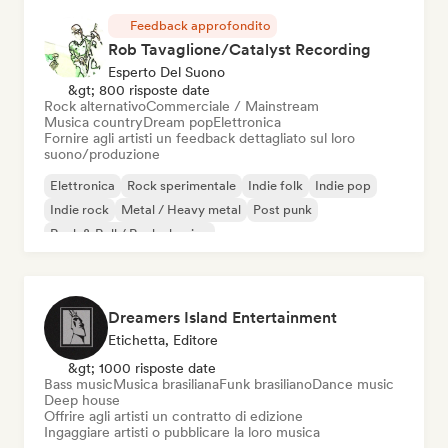
Feedback approfondito
Rob Tavaglione/Catalyst Recording
Esperto Del Suono
&gt; 800 risposte date
Rock alternativo
Commerciale / Mainstream
Musica country
Dream pop
Elettronica
Fornire agli artisti un feedback dettagliato sul loro
suono/produzione
Elettronica
Rock sperimentale
Indie folk
Indie pop
Indie rock
Metal / Heavy metal
Post punk
Rock & Roll / Rock classico
Dreamers Island Entertainment
Etichetta, Editore
&gt; 1000 risposte date
Bass music
Musica brasiliana
Funk brasiliano
Dance music
Deep house
Offrire agli artisti un contratto di edizione
Ingaggiare artisti o pubblicare la loro musica