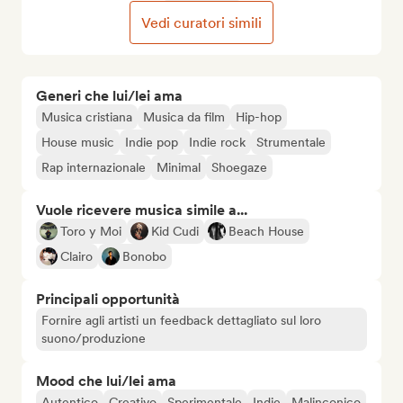
Vedi curatori simili
Generi che lui/lei ama
Musica cristiana
Musica da film
Hip-hop
House music
Indie pop
Indie rock
Strumentale
Rap internazionale
Minimal
Shoegaze
Vuole ricevere musica simile a...
Toro y Moi
Kid Cudi
Beach House
Clairo
Bonobo
Principali opportunità
Fornire agli artisti un feedback dettagliato sul loro
suono/produzione
Mood che lui/lei ama
Autentico
Creativo
Sperimentale
Indie
Malinconico