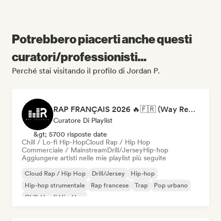
Potrebbero piacerti anche questi
curatori/professionisti...
Perché stai visitando il profilo di Jordan P.
RAP FRANÇAIS 2026 🔥🇫🇷 (Way Records)
Curatore Di Playlist
&gt; 5700 risposte date
Chill / Lo-fi Hip-Hop
Cloud Rap / Hip Hop
Commerciale / Mainstream
Drill/Jersey
Hip-hop
Aggiungere artisti nelle mie playlist più seguite
Cloud Rap / Hip Hop
Drill/Jersey
Hip-hop
Hip-hop strumentale
Rap francese
Trap
Pop urbano
Chill / Lo-fi Hip-Hop