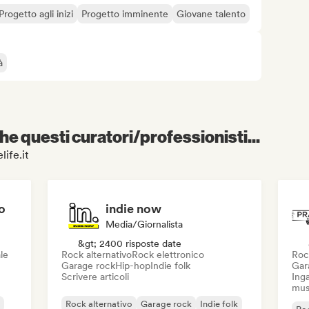
Progetto agli inizi
Progetto imminente
Giovane talento
à
e questi curatori/professionisti...
life.it
o
indie now
Media/Giornalista
&gt; 2400 risposte date
le
Rock alternativo
Rock elettronico
Roc
Garage rock
Hip-hop
Indie folk
Gar
Scrivere articoli
Inga
mus
Rock alternativo
Garage rock
Indie folk