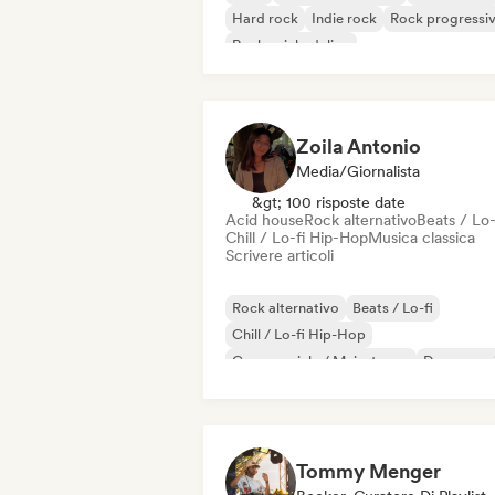
Hard rock
Indie rock
Rock progressi
Rock psichedelico
Rock & Roll / Rock classico
Zoila Antonio
Media/Giornalista
&gt; 100 risposte date
Acid house
Rock alternativo
Beats / Lo-
Chill / Lo-fi Hip-Hop
Musica classica
Scrivere articoli
Rock alternativo
Beats / Lo-fi
Chill / Lo-fi Hip-Hop
Commerciale / Mainstream
Dance mus
Disco
Dream pop
House music
Tommy Menger