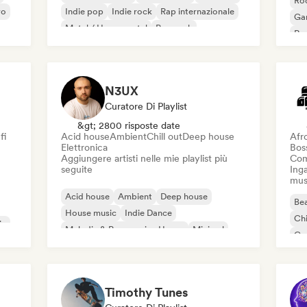
Roc
vo
Indie pop
Indie rock
Rap internazionale
Ga
Metal / Heavy metal
Pop rock
Re
N3UX
Curatore Di Playlist
&gt; 2800 risposte date
fi
Acid house
Ambient
Chill out
Deep house
Afr
Elettronica
Bos
Aggiungere artisti nelle mie playlist più
Com
seguite
Inga
mus
Acid house
Ambient
Deep house
Bea
House music
Indie Dance
Chi
ic
Melodic & Progressive House
Minimal
Co
Organic House / Downtempo
Da
Timothy Tunes