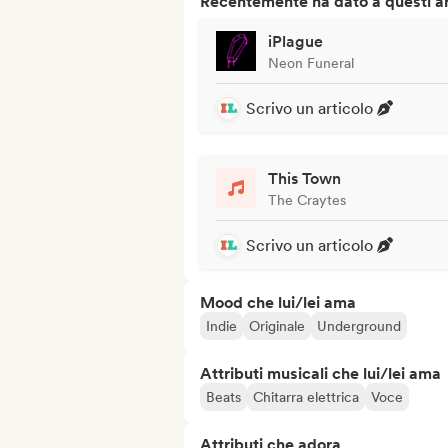
Recentemente ha dato a questi art
iPlague
Neon Funeral
Scrivo un articolo
This Town
The Craytes
Scrivo un articolo
Mood che lui/lei ama
Indie
Originale
Underground
Attributi musicali che lui/lei ama
Beats
Chitarra elettrica
Voce
Attributi che adora