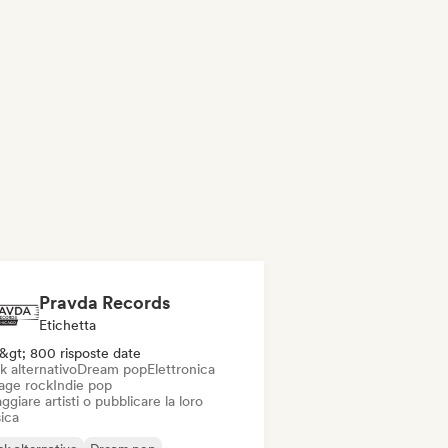
Pravda Records
Etichetta
&gt; 800 risposte date
k alternativo
Dream pop
Elettronica
age rock
Indie pop
ggiare artisti o pubblicare la loro
ica