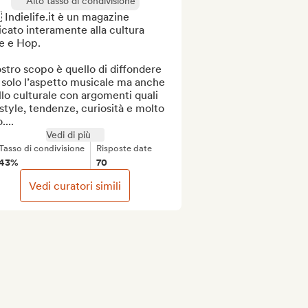
Alto tasso di condivisione
 Indielife.it è un magazine 
cato interamente alla cultura 
e e Hop.

ostro scopo è quello di diffondere 
solo l’aspetto musicale ma anche 
lo culturale con argomenti quali 
style, tendenze, curiosità e molto 
....
Vedi di più
Tasso di condivisione
Risposte date
43%
70
Vedi curatori simili