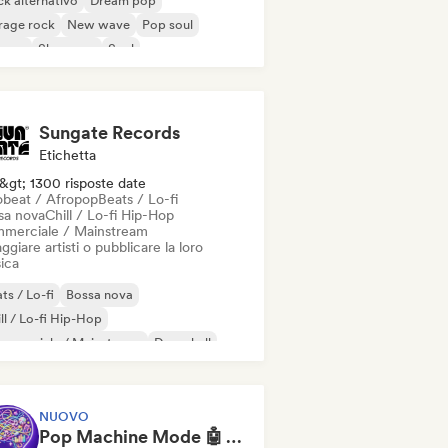
k alternativo
Dream pop
rage rock
New wave
Pop soul
ggae
Shoegaze
Soul
Sungate Records
Etichetta
&gt; 1300 risposte date
obeat / Afropop
Beats / Lo-fi
sa nova
Chill / Lo-fi Hip-Hop
merciale / Mainstream
ggiare artisti o pubblicare la loro
ica
ts / Lo-fi
Bossa nova
ll / Lo-fi Hip-Hop
mmerciale / Mainstream
Dancehall
nza pop
Hip-hop
Pop soul
NUOVO
Pop Machine Mode 🤖 AI Music, Indie Pop & Dream Pop