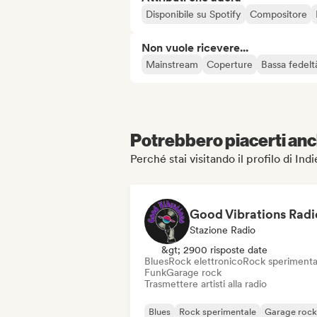
Disponibile su Spotify
Compositore
Non vuole ricevere...
Mainstream
Coperture
Bassa fedelt
Potrebbero piacerti anch
Perché stai visitando il profilo di Indie
Good Vibrations Radi
Stazione Radio
&gt; 2900 risposte date
Blues
Rock elettronico
Rock sperimenta
Funk
Garage rock
Trasmettere artisti alla radio
Blues
Rock sperimentale
Garage rock