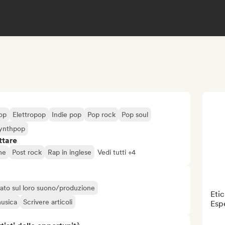
op
Elettropop
Indie pop
Pop rock
Pop soul
ynthpop
ttare
me
Post rock
Rap in inglese
Vedi tutti +4
liato sul loro suono/produzione
Etic
musica
Scrivere articoli
Esp