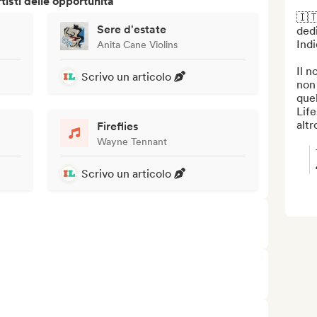
isti delle opportunità
🇮🇹
Sere d'estate
dedi
Indi
Anita Cane Violins
Il n
Scrivo un articolo
non 
quel
Life
altro
Fireflies
Wayne Tennant
Scrivo un articolo