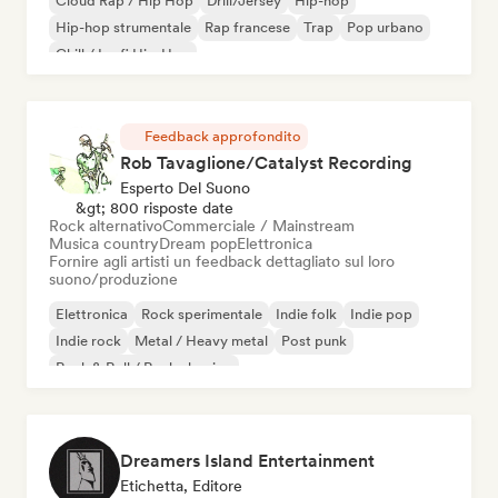
Cloud Rap / Hip Hop
Drill/Jersey
Hip-hop
Hip-hop strumentale
Rap francese
Trap
Pop urbano
Chill / Lo-fi Hip-Hop
Feedback approfondito
Rob Tavaglione/Catalyst Recording
Esperto Del Suono
&gt; 800 risposte date
Rock alternativo
Commerciale / Mainstream
Musica country
Dream pop
Elettronica
Fornire agli artisti un feedback dettagliato sul loro
suono/produzione
Elettronica
Rock sperimentale
Indie folk
Indie pop
Indie rock
Metal / Heavy metal
Post punk
Rock & Roll / Rock classico
Dreamers Island Entertainment
Etichetta, Editore