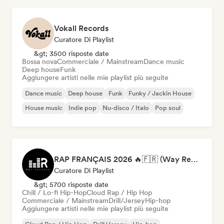
Vokall Records
Curatore Di Playlist
&gt; 3500 risposte date
Bossa nova
Commerciale / Mainstream
Dance music
Deep house
Funk
Aggiungere artisti nelle mie playlist più seguite
Dance music
Deep house
Funk
Funky / Jackin House
House music
Indie pop
Nu-disco / Italo
Pop soul
RAP FRANÇAIS 2026 🔥🇫🇷 (Way Records)
Curatore Di Playlist
&gt; 5700 risposte date
Chill / Lo-fi Hip-Hop
Cloud Rap / Hip Hop
Commerciale / Mainstream
Drill/Jersey
Hip-hop
Aggiungere artisti nelle mie playlist più seguite