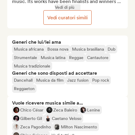
music. Its works have been finalists and winners ...
Vedi di più
Vedi curatori simili
Generi che lui/lei ama
Musica africana
Bossa nova
Musica brasiliana
Dub
Strumentale
Musica latina
Reggae
Cantautore
Musica tradizionale
Generi che sono disposti ad accettare
Dancehall
Musica da film
Jazz fusion
Pop rock
Reggaeton
Vuole ricevere musica simile a...
Chico César
Zeca Baleiro
Lenine
Gilberto Gil
Caetano Veloso
Zeca Pagodinho
Milton Nascimento