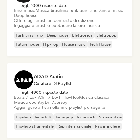
&gt; 1000 risposte date
Bass music
Musica brasiliana
Funk brasiliano
Dance music
Deep house
Offrire agli artisti un contratto di edizione
Ingaggiare artisti o pubblicare la loro musica
Funk brasiliano
Deep house
Elettronica
Elettropop
Future house
Hip-hop
House music
Tech House
ADAD Audio
Curatore Di Playlist
&gt; 4900 risposte date
Beats / Lo-fi
Chill / Lo-fi Hip-Hop
Musica classica
Musica country
Drill/Jersey
Aggiungere artisti nelle mie playlist più seguite
Hip-hop
Indie folk
Indie pop
Indie rock
Strumentale
Hip-hop strumentale
Rap internazionale
Rap in inglese