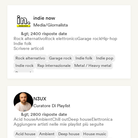
indie now
Media/Giornalista
&gt; 2400 risposte date
Rock alternativo
Rock elettronico
Garage rock
Hip-hop
Indie folk
Scrivere articoli
Rock alternativo
Garage rock
Indie folk
Indie pop
Indie rock
Rap internazionale
Metal / Heavy metal
Pop rock
N3UX
Curatore Di Playlist
&gt; 2800 risposte date
Acid house
Ambient
Chill out
Deep house
Elettronica
Aggiungere artisti nelle mie playlist più seguite
Acid house
Ambient
Deep house
House music