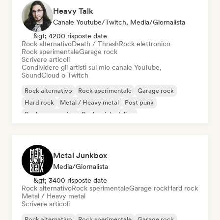
Heavy Talk
Canale Youtube/Twitch, Media/Giornalista
&gt; 4200 risposte date
Rock alternativo
Death / Thrash
Rock elettronico
Rock sperimentale
Garage rock
Scrivere articoli
Condividere gli artisti sul mio canale YouTube,
SoundCloud o Twitch
Rock alternativo
Rock sperimentale
Garage rock
Hard rock
Metal / Heavy metal
Post punk
Rock progressivo
Rock psichedelico
Metal Junkbox
Media/Giornalista
&gt; 3400 risposte date
Rock alternativo
Rock sperimentale
Garage rock
Hard rock
Metal / Heavy metal
Scrivere articoli
Rock alternativo
Rock sperimentale
Garage rock