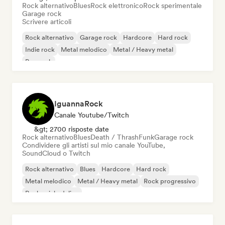
Rock alternativo
Blues
Rock elettronico
Rock sperimentale
Garage rock
Scrivere articoli
Rock alternativo
Garage rock
Hardcore
Hard rock
Indie rock
Metal melodico
Metal / Heavy metal
Pop rock
IguannaRock
Canale Youtube/Twitch
&gt; 2700 risposte date
Rock alternativo
Blues
Death / Thrash
Funk
Garage rock
Condividere gli artisti sul mio canale YouTube,
SoundCloud o Twitch
Rock alternativo
Blues
Hardcore
Hard rock
Metal melodico
Metal / Heavy metal
Rock progressivo
Rock psichedelico