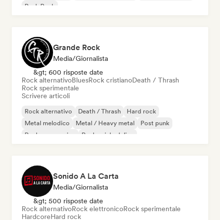
Punk Rock
Grande Rock
Media/Giornalista
&gt; 600 risposte date
Rock alternativo
Blues
Rock cristiano
Death / Thrash
Rock sperimentale
Scrivere articoli
Rock alternativo
Death / Thrash
Hard rock
Metal melodico
Metal / Heavy metal
Post punk
Rock progressivo
Rock psichedelico
Sonido A La Carta
Media/Giornalista
&gt; 500 risposte date
Rock alternativo
Rock elettronico
Rock sperimentale
Hardcore
Hard rock