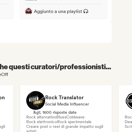
Aggiunto a una playlist
e questi curatori/professionisti...
ceOff
on
Rock Translator
Social Media Influencer
&gt; 1600 risposte date
Rock alternativo
Blues
Coldwave
Roc
Rock elettronico
Rock sperimentale
Dea
gli
Creare post o reel di grande impatto sugli
Scri
artisti