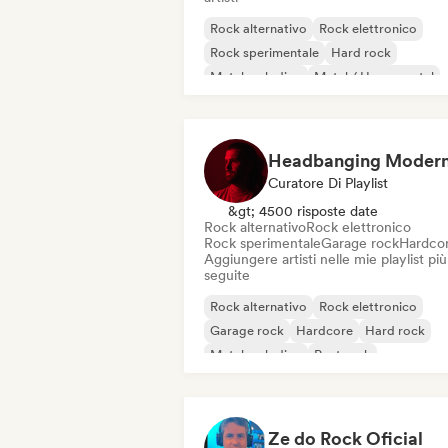
Rock alternativo
Rock elettronico
Rock sperimentale
Hard rock
Metal melodico
Metal / Heavy metal
Pop Punk
Post rock
Curatore Di Playlist
&gt; 4500 risposte date
Rock alternativo
Rock elettronico
Rock sperimentale
Garage rock
Hardco
Aggiungere artisti nelle mie playlist più
seguite
Rock alternativo
Rock elettronico
Garage rock
Hardcore
Hard rock
Metal melodico
Post rock
Rock progressivo
Ze do Rock Oficial