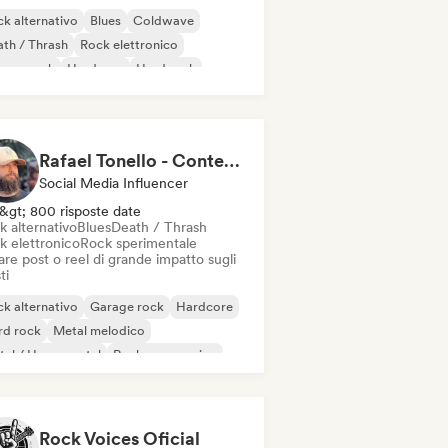
k alternativo
Blues
Coldwave
th / Thrash
Rock elettronico
rage rock
Hardcore
Hard rock
Rafael Tonello - Content Creator
Social Media Influencer
&gt; 800 risposte date
k alternativo
Blues
Death / Thrash
k elettronico
Rock sperimentale
re post o reel di grande impatto sugli
ti
k alternativo
Garage rock
Hardcore
rd rock
Metal melodico
al / Heavy metal
Rock progressivo
nk Rock
Rock Voices Oficial