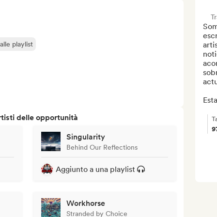
T
Som
escr
lle playlist
arti
noti
aco
sobr
actu
Estar
isti delle opportunità
T
9
Singularity
Behind Our Reflections
Aggiunto a una playlist
Workhorse
Stranded by Choice