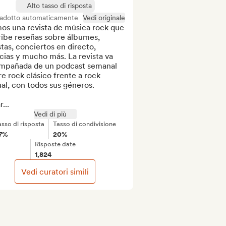
Alto tasso di risposta
radotto automaticamente
Vedi originale
os una revista de música rock que 
ibe reseñas sobre álbumes, 
stas, conciertos en directo, 
cias y mucho más. La revista va 
mpañada de un podcast semanal 
e rock clásico frente a rock 
al, con todos sus géneros.

...
Vedi di più
asso di risposta
Tasso di condivisione
7%
20%
Risposte date
1,824
Vedi curatori simili