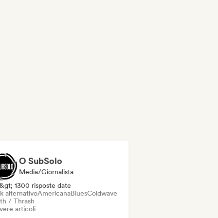
O SubSolo
Media/Giornalista
&gt; 1300 risposte date
k alternativo
Americana
Blues
Coldwave
th / Thrash
vere articoli