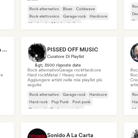
Roc
Rock alternativo
Blues
Coldwave
Dea
Rock elettronico
Garage rock
Hardcore
Ga
Hard rock
Metal melodico
Headbanging Modern Rock (by Ferran Alemany Roig)
PISSED OFF MUSIC
Curatore Di Playlist
&gt; 3500 risposte date
Rock alternativo
Garage rock
Hardcore
Roc
re
Hard rock
Metal / Heavy metal
Roc
Aggiungere artisti nelle mie playlist più
Crea
seguite
artis
Rock alternativo
Garage rock
Hardcore
Roc
Hard rock
Pop Punk
Post punk
Ha
Post rock
Rock progressivo
Met
Pu
Sonido A La Carta