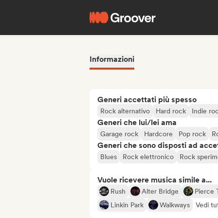
Informazioni
Generi accettati più spesso
Rock alternativo
Hard rock
Indie ro
Generi che lui/lei ama
Garage rock
Hardcore
Pop rock
R
Generi che sono disposti ad acce
Blues
Rock elettronico
Rock sperim
Vuole ricevere musica simile a...
Rush
Alter Bridge
Pierce 
Linkin Park
Walkways
Vedi tu