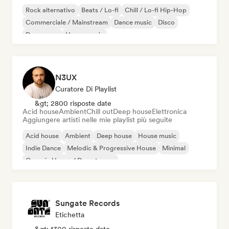
Rock alternativo
Beats / Lo-fi
Chill / Lo-fi Hip-Hop
Commerciale / Mainstream
Dance music
Disco
Dream pop
House music
N3UX
Curatore Di Playlist
&gt; 2800 risposte date
Acid house
Ambient
Chill out
Deep house
Elettronica
Aggiungere artisti nelle mie playlist più seguite
Acid house
Ambient
Deep house
House music
Indie Dance
Melodic & Progressive House
Minimal
Organic House / Downtempo
Sungate Records
Etichetta