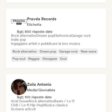
Pravda Records
Etichetta
&gt; 800 risposte date
Rock alternativo
Dream pop
Elettronica
Garage rock
Indie pop
Ingaggiare artisti o pubblicare la loro musica
Rock alternativo
Dream pop
Garage rock
New wave
Pop soul
Reggae
Shoegaze
Soul
Zoila Antonio
Media/Giornalista
&gt; 100 risposte date
Acid house
Rock alternativo
Beats / Lo-fi
Chill / Lo-fi Hip-Hop
Musica classica
Scrivere articoli