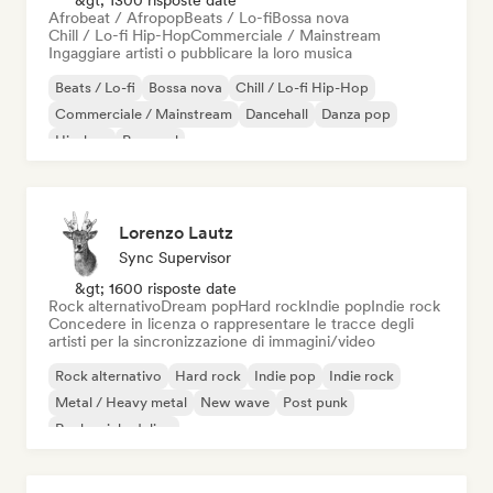
&gt; 1300 risposte date
Afrobeat / Afropop
Beats / Lo-fi
Bossa nova
Chill / Lo-fi Hip-Hop
Commerciale / Mainstream
Ingaggiare artisti o pubblicare la loro musica
Beats / Lo-fi
Bossa nova
Chill / Lo-fi Hip-Hop
Commerciale / Mainstream
Dancehall
Danza pop
Hip-hop
Pop soul
Lorenzo Lautz
Sync Supervisor
&gt; 1600 risposte date
Rock alternativo
Dream pop
Hard rock
Indie pop
Indie rock
Concedere in licenza o rappresentare le tracce degli
artisti per la sincronizzazione di immagini/video
Rock alternativo
Hard rock
Indie pop
Indie rock
Metal / Heavy metal
New wave
Post punk
Rock psichedelico