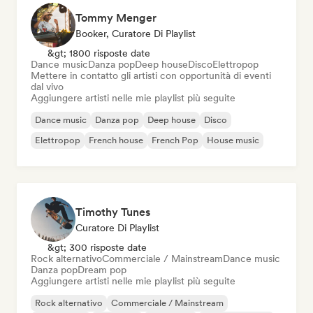
Tommy Menger
Booker, Curatore Di Playlist
&gt; 1800 risposte date
Dance music
Danza pop
Deep house
Disco
Elettropop
Mettere in contatto gli artisti con opportunità di eventi
dal vivo
Aggiungere artisti nelle mie playlist più seguite
Dance music
Danza pop
Deep house
Disco
Elettropop
French house
French Pop
House music
Timothy Tunes
Curatore Di Playlist
&gt; 300 risposte date
Rock alternativo
Commerciale / Mainstream
Dance music
Danza pop
Dream pop
Aggiungere artisti nelle mie playlist più seguite
Rock alternativo
Commerciale / Mainstream