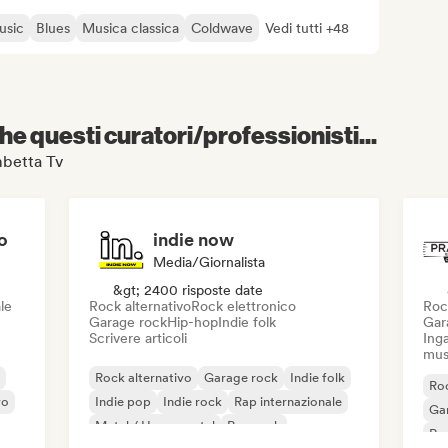
usic
Blues
Musica classica
Coldwave
Vedi tutti +48
e questi curatori/professionisti...
ambetta Tv
o
indie now
Media/Giornalista
&gt; 2400 risposte date
le
Rock alternativo
Rock elettronico
Roc
Garage rock
Hip-hop
Indie folk
Gar
Scrivere articoli
Inga
mus
Rock alternativo
Garage rock
Indie folk
Roc
vo
Indie pop
Indie rock
Rap internazionale
Ga
Metal / Heavy metal
Pop rock
Re