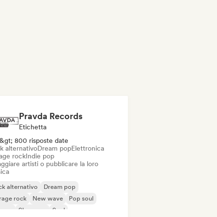
Pravda Records
Etichetta
&gt; 800 risposte date
k alternativo
Dream pop
Elettronica
age rock
Indie pop
ggiare artisti o pubblicare la loro
ica
k alternativo
Dream pop
rage rock
New wave
Pop soul
ggae
Shoegaze
Soul