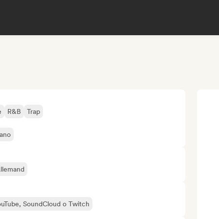
e
R&B
Trap
bano
Allemand
 YouTube, SoundCloud o Twitch