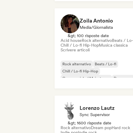
Rock & Roll / Rock classico
Zoila Antonio
Media/Giornalista
&gt; 100 risposte date
Acid house
Rock alternativo
Beats / Lo-
Chill / Lo-fi Hip-Hop
Musica classica
Scrivere articoli
Rock alternativo
Beats / Lo-fi
Chill / Lo-fi Hip-Hop
Commerciale / Mainstream
Dance mus
Disco
Dream pop
House music
Lorenzo Lautz
Sync Supervisor
&gt; 1600 risposte date
Rock alternativo
Dream pop
Hard rock
Indie pop
Indie rock