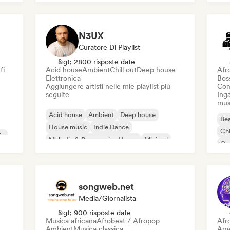
N3UX
Curatore Di Playlist
&gt; 2800 risposte date
fi
Acid house
Ambient
Chill out
Deep house
Afr
Elettronica
Bos
Aggiungere artisti nelle mie playlist più
Com
seguite
Inga
mus
Acid house
Ambient
Deep house
Bea
House music
Indie Dance
Chi
ic
Melodic & Progressive House
Minimal
Co
Organic House / Downtempo
Da
songweb.net
Media/Giornalista
&gt; 900 risposte date
Musica africana
Afrobeat / Afropop
Afr
Ambient
Musica classica
Ame