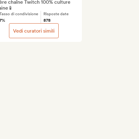
ère chaîne Twitch 100% culture 
aine📱
Tasso di condivisione
Risposte date
7%
878
Vedi curatori simili