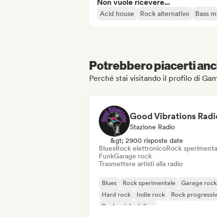
Non vuole ricevere...
Acid house
Rock alternativo
Bass m
Potrebbero piacerti anch
Perché stai visitando il profilo di G
Good Vibrations Radi
Stazione Radio
&gt; 2900 risposte date
Blues
Rock elettronico
Rock sperimenta
Funk
Garage rock
Trasmettere artisti alla radio
Blues
Rock sperimentale
Garage rock
Hard rock
Indie rock
Rock progressi
Rock psichedelico