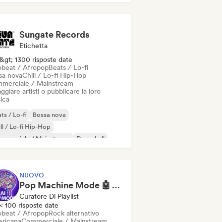
Sungate Records
Etichetta
&gt; 1300 risposte date
obeat / Afropop
Beats / Lo-fi
sa nova
Chill / Lo-fi Hip-Hop
merciale / Mainstream
ggiare artisti o pubblicare la loro
ica
ts / Lo-fi
Bossa nova
ll / Lo-fi Hip-Hop
mmerciale / Mainstream
Dancehall
nza pop
Hip-hop
Pop soul
NUOVO
Pop Machine Mode 🤖 AI Music, Indie Pop & Dream Pop
Curatore Di Playlist
< 100 risposte date
obeat / Afropop
Rock alternativo
ricana
Commerciale / Mainstream