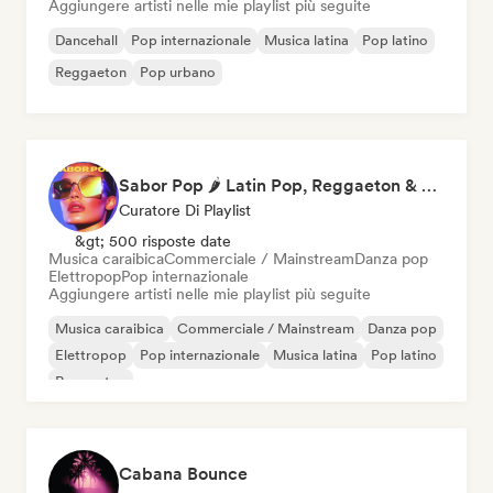
Aggiungere artisti nelle mie playlist più seguite
Dancehall
Pop internazionale
Musica latina
Pop latino
Reggaeton
Pop urbano
Sabor Pop 🌶️ Latin Pop, Reggaeton & Latin Club Hits
Curatore Di Playlist
&gt; 500 risposte date
Musica caraibica
Commerciale / Mainstream
Danza pop
Elettropop
Pop internazionale
Aggiungere artisti nelle mie playlist più seguite
Musica caraibica
Commerciale / Mainstream
Danza pop
Elettropop
Pop internazionale
Musica latina
Pop latino
Reggaeton
Cabana Bounce