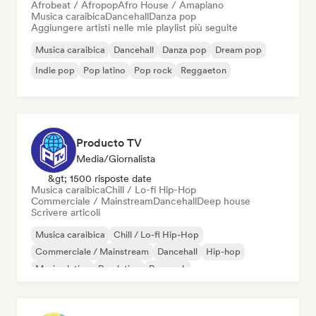
Afrobeat / Afropop
Afro House / Amapiano
Musica caraibica
Dancehall
Danza pop
Aggiungere artisti nelle mie playlist più seguite
Musica caraibica
Dancehall
Danza pop
Dream pop
Indie pop
Pop latino
Pop rock
Reggaeton
Producto TV
Media/Giornalista
&gt; 1500 risposte date
Musica caraibica
Chill / Lo-fi Hip-Hop
Commerciale / Mainstream
Dancehall
Deep house
Scrivere articoli
Musica caraibica
Chill / Lo-fi Hip-Hop
Commerciale / Mainstream
Dancehall
Hip-hop
Musica latina
Pop latino
Pop rock