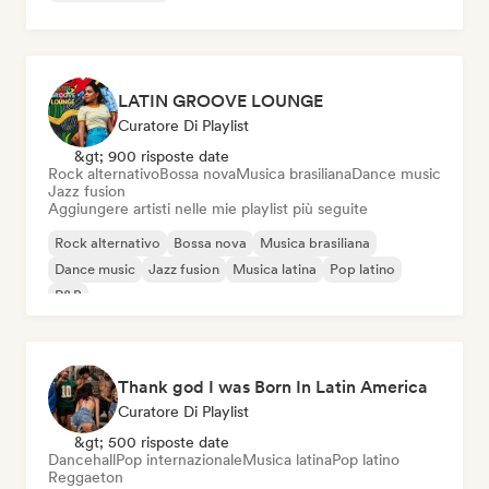
LATIN GROOVE LOUNGE
Curatore Di Playlist
&gt; 900 risposte date
Rock alternativo
Bossa nova
Musica brasiliana
Dance music
Jazz fusion
Aggiungere artisti nelle mie playlist più seguite
Rock alternativo
Bossa nova
Musica brasiliana
Dance music
Jazz fusion
Musica latina
Pop latino
R&B
Thank god I was Born In Latin America
Curatore Di Playlist
&gt; 500 risposte date
Dancehall
Pop internazionale
Musica latina
Pop latino
Reggaeton