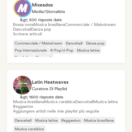
Mixeados
Media/Giornalista
&gt; 500 risposte date
Bossa nova
Musica brasiliana
Commerciale / Mainstream
Dancehall
Danza pop
Scrivere articoli
Commerciale / Mainstream
Dancehall
Danza pop
Pop internazionale
K-Pop/J-Pop
Musica latina
Pop latino
Pop rock
Latin Heatwaves
Curatore Di Playlist
&gt; 1600 risposte date
Musica brasiliana
Musica caraibica
Dancehall
Musica latina
Reggaeton
Aggiungere artisti nelle mie playlist più seguite
Dancehall
Musica latina
Reggaeton
Musica brasiliana
Musica caraibica