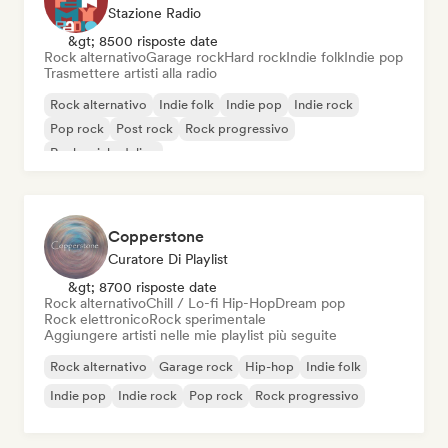
Stazione Radio
&gt; 8500 risposte date
Rock alternativo
Garage rock
Hard rock
Indie folk
Indie pop
Trasmettere artisti alla radio
Rock alternativo
Indie folk
Indie pop
Indie rock
Pop rock
Post rock
Rock progressivo
Rock psichedelico
Copperstone
Curatore Di Playlist
&gt; 8700 risposte date
Rock alternativo
Chill / Lo-fi Hip-Hop
Dream pop
Rock elettronico
Rock sperimentale
Aggiungere artisti nelle mie playlist più seguite
Rock alternativo
Garage rock
Hip-hop
Indie folk
Indie pop
Indie rock
Pop rock
Rock progressivo