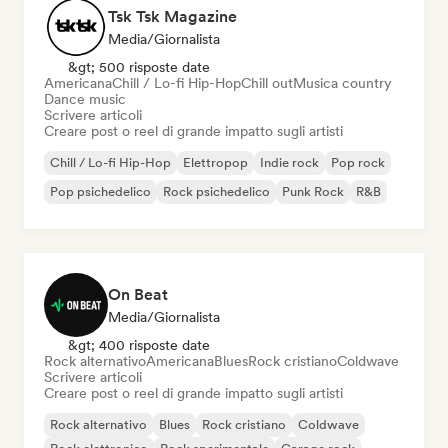
Tsk Tsk Magazine
Media/Giornalista
&gt; 500 risposte date
Americana
Chill / Lo-fi Hip-Hop
Chill out
Musica country
Dance music
Scrivere articoli
Creare post o reel di grande impatto sugli artisti
Chill / Lo-fi Hip-Hop
Elettropop
Indie rock
Pop rock
Pop psichedelico
Rock psichedelico
Punk Rock
R&B
On Beat
Media/Giornalista
&gt; 400 risposte date
Rock alternativo
Americana
Blues
Rock cristiano
Coldwave
Scrivere articoli
Creare post o reel di grande impatto sugli artisti
Rock alternativo
Blues
Rock cristiano
Coldwave