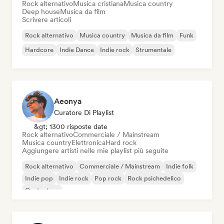
Rock alternativo
Musica cristiana
Musica country
Deep house
Musica da film
Scrivere articoli
Rock alternativo
Musica country
Musica da film
Funk
Hardcore
Indie Dance
Indie rock
Strumentale
Aeonya
Curatore Di Playlist
&gt; 1300 risposte date
Rock alternativo
Commerciale / Mainstream
Musica country
Elettronica
Hard rock
Aggiungere artisti nelle mie playlist più seguite
Rock alternativo
Commerciale / Mainstream
Indie folk
Indie pop
Indie rock
Pop rock
Rock psichedelico
Cantautore