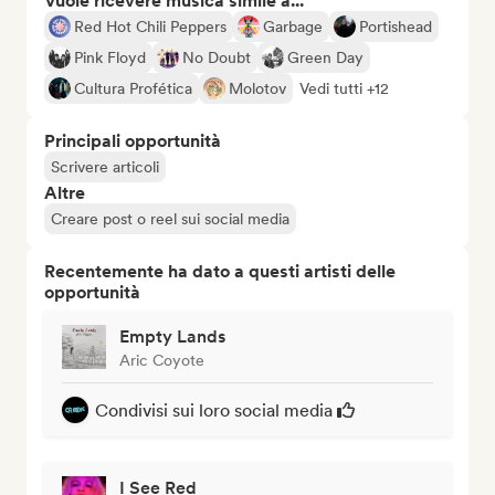
Vuole ricevere musica simile a...
Red Hot Chili Peppers
Garbage
Portishead
Pink Floyd
No Doubt
Green Day
Cultura Profética
Molotov
Vedi tutti +12
Principali opportunità
Scrivere articoli
Altre
Creare post o reel sui social media
Recentemente ha dato a questi artisti delle
opportunità
Empty Lands
Aric Coyote
Condivisi sui loro social media
I See Red