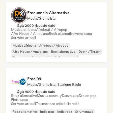
Frecuencia Alternativa
Media/Giornalista
&gt; 2000 risposte date
Musica africana
Afrobeat / Afropop
Afro House / Amapiano
Rock alternativo
Americana
Scrivere articoli
Musica africana
Afrobeat / Afropop
Afro House / Amapiano
Rock alternativo
Death / Thrash
Elettropop
Hip-hop
Metal / Heavy metal
Free 99
Media/Giornalista, Stazione Radio
&gt; 9000 risposte date
Rock alternativo
Musica country
Danza pop
Dream pop
Elettropop
Scrivere articoli
Trasmettere artisti alla radio
Rock alternativo
Indie pop
Indie rock
Strumentale