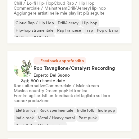
Chill / Lo-fi Hip-Hop
Cloud Rap / Hip Hop
Commerciale / Mainstream
Drill/Jersey
Hip-hop
Aggiungere artisti nelle mie playlist più seguite
Cloud Rap / Hip Hop
Drill/Jersey
Hip-hop
Hip-hop strumentale
Rap francese
Trap
Pop urbano
Chill / Lo-fi Hip-Hop
Feedback approfondito
Rob Tavaglione/Catalyst Recording
Esperto Del Suono
&gt; 800 risposte date
Rock alternativo
Commerciale / Mainstream
Musica country
Dream pop
Elettronica
Fornire agli artisti un feedback dettagliato sul loro
suono/produzione
Elettronica
Rock sperimentale
Indie folk
Indie pop
Indie rock
Metal / Heavy metal
Post punk
Rock & Roll / Rock classico