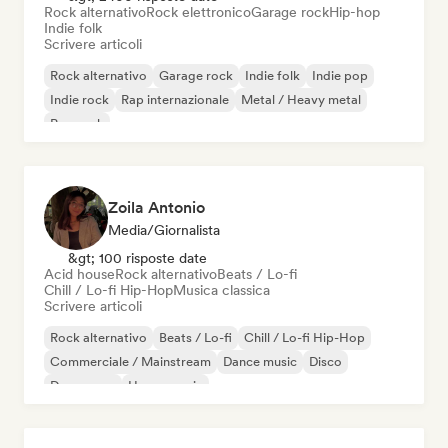
Rock alternativo
Rock elettronico
Garage rock
Hip-hop
Indie folk
Scrivere articoli
Rock alternativo
Garage rock
Indie folk
Indie pop
Indie rock
Rap internazionale
Metal / Heavy metal
Pop rock
Zoila Antonio
Media/Giornalista
&gt; 100 risposte date
Acid house
Rock alternativo
Beats / Lo-fi
Chill / Lo-fi Hip-Hop
Musica classica
Scrivere articoli
Rock alternativo
Beats / Lo-fi
Chill / Lo-fi Hip-Hop
Commerciale / Mainstream
Dance music
Disco
Dream pop
House music