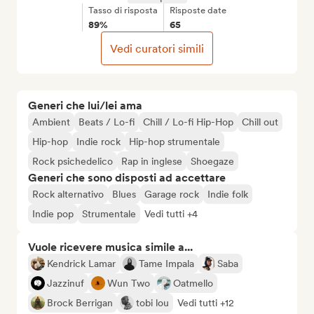
Tasso di risposta
Risposte date
89%
65
Vedi curatori simili
Generi che lui/lei ama
Ambient
Beats / Lo-fi
Chill / Lo-fi Hip-Hop
Chill out
Hip-hop
Indie rock
Hip-hop strumentale
Rock psichedelico
Rap in inglese
Shoegaze
Generi che sono disposti ad accettare
Rock alternativo
Blues
Garage rock
Indie folk
Indie pop
Strumentale
Vedi tutti +4
Vuole ricevere musica simile a...
Kendrick Lamar
Tame Impala
Saba
Jazzinuf
Wun Two
Oatmello
Brock Berrigan
tobi lou
Vedi tutti +12