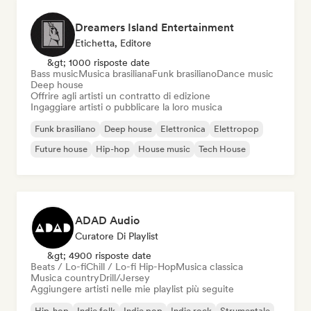
Dreamers Island Entertainment
Etichetta, Editore
&gt; 1000 risposte date
Bass music
Musica brasiliana
Funk brasiliano
Dance music
Deep house
Offrire agli artisti un contratto di edizione
Ingaggiare artisti o pubblicare la loro musica
Funk brasiliano
Deep house
Elettronica
Elettropop
Future house
Hip-hop
House music
Tech House
ADAD Audio
Curatore Di Playlist
&gt; 4900 risposte date
Beats / Lo-fi
Chill / Lo-fi Hip-Hop
Musica classica
Musica country
Drill/Jersey
Aggiungere artisti nelle mie playlist più seguite
Hip-hop
Indie folk
Indie pop
Indie rock
Strumentale