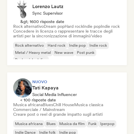
Lorenzo Lautz
Sync Supervisor
&gt; 1600 risposte date
Rock alternativo
Dream pop
Hard rock
Indie pop
Indie rock
Concedere in licenza o rappresentare le tracce degli
artisti per la sincronizzazione di immagini/video
Rock alternativo
Hard rock
Indie pop
Indie rock
Metal / Heavy metal
New wave
Post punk
Rock psichedelico
NUOVO
Tati Kapaya
Social Media Influencer
< 100 risposte date
Musica africana
Blues
Chill House
Musica classica
Commerciale / Mainstream
Creare post o reel di grande impatto sugli artisti
Musica africana
Blues
Musica da film
Funk
Iperpop
Indie Dance
Indie folk
Indie pop