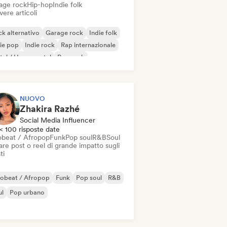
age rock
Hip-hop
Indie folk
vere articoli
k alternativo
Garage rock
Indie folk
ie pop
Indie rock
Rap internazionale
al / Heavy metal
Pop rock
NUOVO
Zhakira Razhé
Social Media Influencer
< 100 risposte date
obeat / Afropop
Funk
Pop soul
R&B
Soul
re post o reel di grande impatto sugli
ti
robeat / Afropop
Funk
Pop soul
R&B
ul
Pop urbano