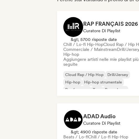
Curatore Di Playlist
&gt; 5700 risposte date
Chill / Lo-fi Hip-Hop
Cloud Rap / Hip 
Commerciale / Mainstream
Drill/Jerse
Hip-hop
Aggiungere artisti nelle mie playlist più
seguite
Cloud Rap / Hip Hop
Drill/Jersey
Hip-hop
Hip-hop strumentale
Rap francese
Trap
Pop urbano
Chill / Lo-fi Hip-Hop
ADAD Audio
Curatore Di Playlist
&gt; 4900 risposte date
Beats / Lo-fi
Chill / Lo-fi Hip-Hop