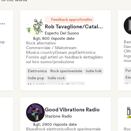
Feedback approfondito
RAP FRANÇAIS 2026 🔥🇫🇷 (Way Records)
Rob Tavaglione/Catalyst Recording
Esperto Del Suono
&gt; 800 risposte date
Hop
Bas
Rock alternativo
y
Dan
Commerciale / Mainstream
Offr
Musica country
Dream pop
Elettronica
Inga
Fornire agli artisti un feedback dettagliato
mus
sul loro suono/produzione
Fun
Elettronica
Rock sperimentale
Indie folk
El
Indie pop
Indie rock
Ho
Metal / Heavy metal
Post punk
Rock & Roll / Rock classico
Good Vibrations Radio
Stazione Radio
&gt; 2900 risposte date
Blues
Rock elettronico
Rock sperimentale
Roc