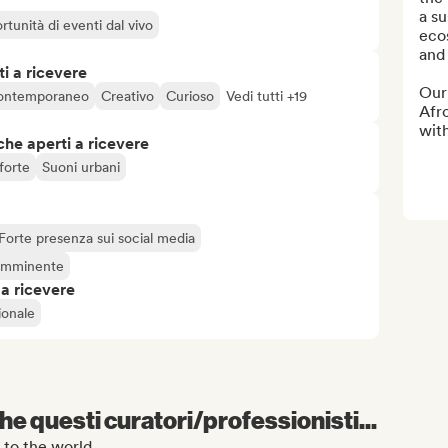
a su
rtunità di eventi dal vivo
eco
and 
i a ricevere
Our
ontemporaneo
Creativo
Curioso
Vedi tutti +19
Afro
with
che aperti a ricevere
forte
Suoni urbani
Forte presenza sui social media
 imminente
 a ricevere
ionale
e questi curatori/professionisti...
C to the world