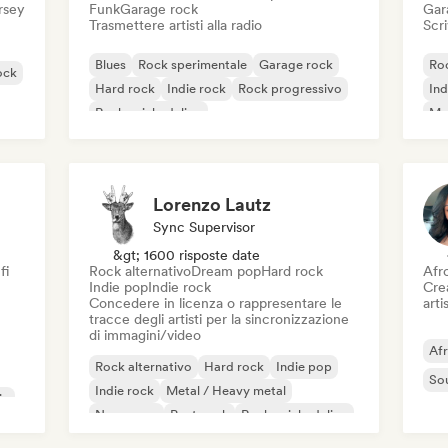
ersey
Funk
Garage rock
Gar
Trasmettere artisti alla radio
Scri
Blues
Rock sperimentale
Garage rock
Roc
ock
Hard rock
Indie rock
Rock progressivo
Ind
Rock psichedelico
Met
Rock & Roll / Rock classico
Lorenzo Lautz
Sync Supervisor
&gt; 1600 risposte date
fi
Rock alternativo
Dream pop
Hard rock
Afr
Indie pop
Indie rock
Crea
Concedere in licenza o rappresentare le
artis
tracce degli artisti per la sincronizzazione
di immagini/video
Af
Rock alternativo
Hard rock
Indie pop
So
Indie rock
Metal / Heavy metal
ic
New wave
Post punk
Rock psichedelico