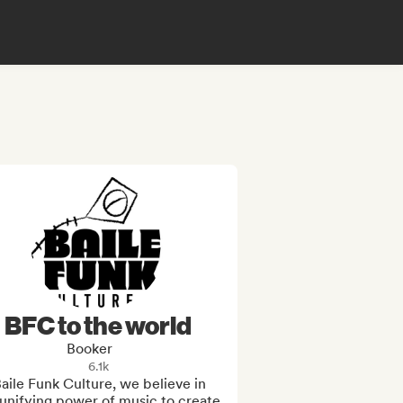
BFC to the world
Booker
6.1k
aile Funk Culture, we believe in 
unifying power of music to create 