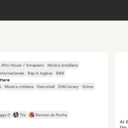
Afro House / Amapiano
Musica brasiliana
internazionale
Rap in inglese
R&B
ttare
p
Musica cristiana
Dancehall
Drill/Jersey
Grime
igga D
Triz
Rennan da Penha
At B
the 