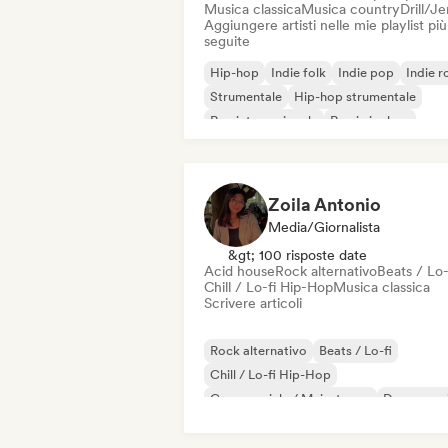
Musica classica
Musica country
Drill/J
Aggiungere artisti nelle mie playlist più
seguite
Hip-hop
Indie folk
Indie pop
Indie r
Strumentale
Hip-hop strumentale
Rap internazionale
Rap in inglese
Zoila Antonio
Media/Giornalista
&gt; 100 risposte date
Acid house
Rock alternativo
Beats / Lo-
Chill / Lo-fi Hip-Hop
Musica classica
Scrivere articoli
Rock alternativo
Beats / Lo-fi
Chill / Lo-fi Hip-Hop
Commerciale / Mainstream
Dance mus
Disco
Dream pop
House music