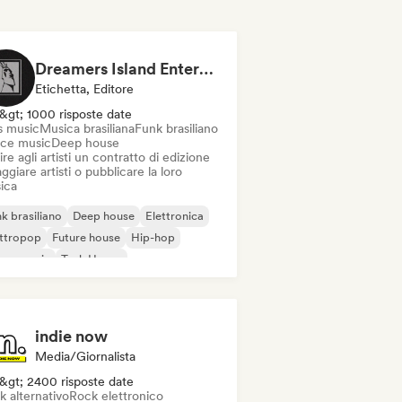
Dreamers Island Entertainment
Etichetta, Editore
&gt; 1000 risposte date
s music
Musica brasiliana
Funk brasiliano
ce music
Deep house
ire agli artisti un contratto di edizione
ggiare artisti o pubblicare la loro
ica
k brasiliano
Deep house
Elettronica
ettropop
Future house
Hip-hop
use music
Tech House
indie now
Media/Giornalista
&gt; 2400 risposte date
k alternativo
Rock elettronico