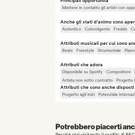
Principali opportunità
Mettere in contatto gli artisti con oppo
Anche gli stati d'animo sono apert
Autentico
Coinvolgente
Freddo
C
Attributi musicali per cui sono an
Beats
Freestyle
Strumentale
Piano
Attributi che adora
Disponibile su Spotify
Compositore
Artista non sotto contratto
Progetto
Attributi che sono anche disposti
Progetto agli inizi
Potenziale internaz
Potrebbero piacerti anch
Perché stai visitando il profilo di BF