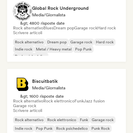
Global Rock Underground
Media/Giornalista
&gt; 4800 risposte date
Rock alternativo
Blues
Dream pop
Garage rock
Hard rock
Scrivere articoli
Rock alternativo
Dream pop
Garage rock
Hard rock
Indie rock
Metal / Heavy metal
Pop Punk
Rock psichedelico
Biscuitbatik
Media/Giornalista
&gt; 1600 risposte date
Rock alternativo
Rock elettronico
Funk
Jazz fusion
Garage rock
Scrivere articoli
Rock alternativo
Rock elettronico
Funk
Garage rock
Indie rock
Pop Punk
Rock psichedelico
Punk Rock