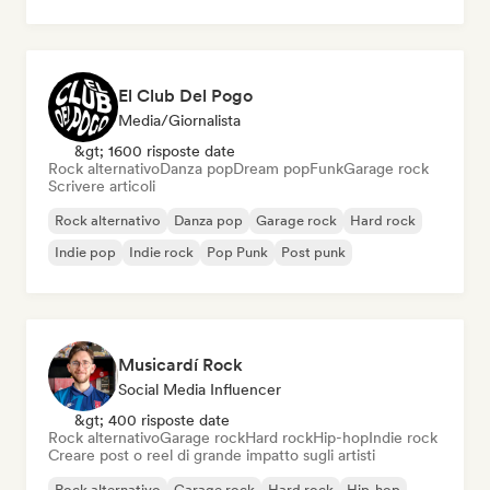
El Club Del Pogo
Media/Giornalista
&gt; 1600 risposte date
Rock alternativo
Danza pop
Dream pop
Funk
Garage rock
Scrivere articoli
Rock alternativo
Danza pop
Garage rock
Hard rock
Indie pop
Indie rock
Pop Punk
Post punk
Musicardí Rock
Social Media Influencer
&gt; 400 risposte date
Rock alternativo
Garage rock
Hard rock
Hip-hop
Indie rock
Creare post o reel di grande impatto sugli artisti
Rock alternativo
Garage rock
Hard rock
Hip-hop