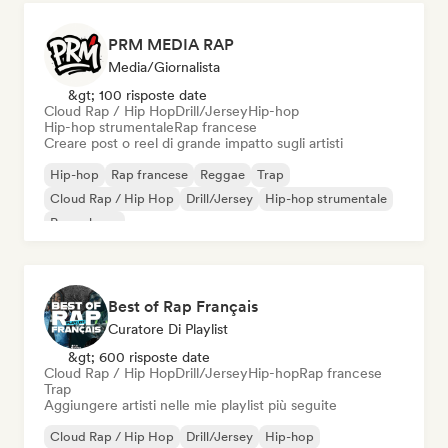
PRM MEDIA RAP
Media/Giornalista
&gt; 100 risposte date
Cloud Rap / Hip Hop
Drill/Jersey
Hip-hop
Hip-hop strumentale
Rap francese
Creare post o reel di grande impatto sugli artisti
Hip-hop
Rap francese
Reggae
Trap
Cloud Rap / Hip Hop
Drill/Jersey
Hip-hop strumentale
Pop urbano
Best of Rap Français
Curatore Di Playlist
&gt; 600 risposte date
Cloud Rap / Hip Hop
Drill/Jersey
Hip-hop
Rap francese
Trap
Aggiungere artisti nelle mie playlist più seguite
Cloud Rap / Hip Hop
Drill/Jersey
Hip-hop