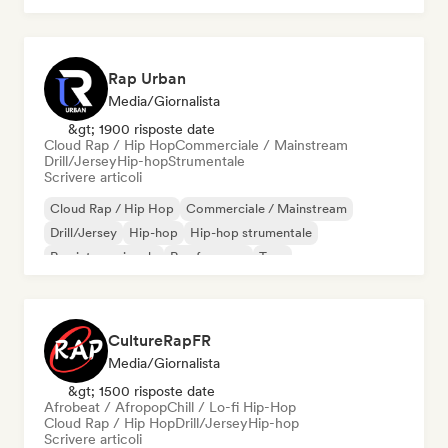
Rap Urban
Media/Giornalista
&gt; 1900 risposte date
Cloud Rap / Hip Hop
Commerciale / Mainstream
Drill/Jersey
Hip-hop
Strumentale
Scrivere articoli
Cloud Rap / Hip Hop
Commerciale / Mainstream
Drill/Jersey
Hip-hop
Hip-hop strumentale
Rap internazionale
Rap francese
Trap
CultureRapFR
Media/Giornalista
&gt; 1500 risposte date
Afrobeat / Afropop
Chill / Lo-fi Hip-Hop
Cloud Rap / Hip Hop
Drill/Jersey
Hip-hop
Scrivere articoli