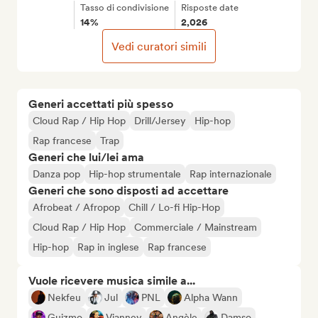
Tasso di condivisione
Risposte date
14%
2,026
Vedi curatori simili
Generi accettati più spesso
Cloud Rap / Hip Hop
Drill/Jersey
Hip-hop
Rap francese
Trap
Generi che lui/lei ama
Danza pop
Hip-hop strumentale
Rap internazionale
Generi che sono disposti ad accettare
Afrobeat / Afropop
Chill / Lo-fi Hip-Hop
Cloud Rap / Hip Hop
Commerciale / Mainstream
Hip-hop
Rap in inglese
Rap francese
Vuole ricevere musica simile a...
Nekfeu
Jul
PNL
Alpha Wann
Guizmo
Vianney
Angèle
Damso