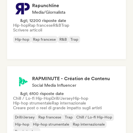
Rapunchline
Media/Giornalista
&gt; 12200 risposte date
Hip-hop
Rap francese
R&B
Trap
Scrivere articoli
Hip-hop
Rap francese
R&B
Trap
RAPMINUTE - Création de Contenu
Social Media Influencer
&gt; 6100 risposte date
Chill / Lo-fi Hip-Hop
Drill/Jersey
Hip-hop
Hip-hop strumentale
Rap internazionale
Creare post o reel di grande impatto sugli artisti
Drill/Jersey
Rap francese
Trap
Chill / Lo-fi Hip-Hop
Hip-hop
Hip-hop strumentale
Rap internazionale
Rap in inglese