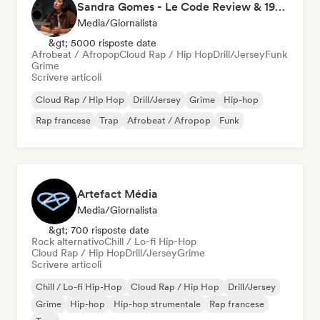
Sandra Gomes - Le Code Review & 1993initiales
Media/Giornalista
&gt; 5000 risposte date
Afrobeat / Afropop
Cloud Rap / Hip Hop
Drill/Jersey
Funk
Grime
Scrivere articoli
Cloud Rap / Hip Hop
Drill/Jersey
Grime
Hip-hop
Rap francese
Trap
Afrobeat / Afropop
Funk
Artefact Média
Media/Giornalista
&gt; 700 risposte date
Rock alternativo
Chill / Lo-fi Hip-Hop
Cloud Rap / Hip Hop
Drill/Jersey
Grime
Scrivere articoli
Chill / Lo-fi Hip-Hop
Cloud Rap / Hip Hop
Drill/Jersey
Grime
Hip-hop
Hip-hop strumentale
Rap francese