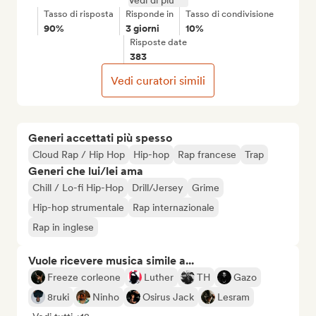
Vedi di più
Tasso di risposta
Risponde in
Tasso di condivisione
90%
3 giorni
10%
Risposte date
383
Vedi curatori simili
Generi accettati più spesso
Cloud Rap / Hip Hop
Hip-hop
Rap francese
Trap
Generi che lui/lei ama
Chill / Lo-fi Hip-Hop
Drill/Jersey
Grime
Hip-hop strumentale
Rap internazionale
Rap in inglese
Vuole ricevere musica simile a...
Freeze corleone
Luther
TH
Gazo
8ruki
Ninho
Osirus Jack
Lesram