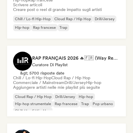
Hip-hop
Rap francese
Scrivere articoli
Creare post o reel di grande impatto sugli artisti
Chill / Lo-fi Hip-Hop
Cloud Rap / Hip Hop
Drill/Jersey
Hip-hop
Rap francese
Trap
RAP FRANÇAIS 2026 🔥🇫🇷 (Way Records)
Curatore Di Playlist
&gt; 5700 risposte date
Chill / Lo-fi Hip-Hop
Cloud Rap / Hip Hop
Commerciale / Mainstream
Drill/Jersey
Hip-hop
Aggiungere artisti nelle mie playlist più seguite
Cloud Rap / Hip Hop
Drill/Jersey
Hip-hop
Hip-hop strumentale
Rap francese
Trap
Pop urbano
Chill / Lo-fi Hip-Hop