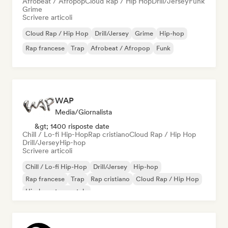
Afrobeat / Afropop
Cloud Rap / Hip Hop
Drill/Jersey
Funk
Grime
Scrivere articoli
Cloud Rap / Hip Hop
Drill/Jersey
Grime
Hip-hop
Rap francese
Trap
Afrobeat / Afropop
Funk
WAP
Media/Giornalista
&gt; 1400 risposte date
Chill / Lo-fi Hip-Hop
Rap cristiano
Cloud Rap / Hip Hop
Drill/Jersey
Hip-hop
Scrivere articoli
Chill / Lo-fi Hip-Hop
Drill/Jersey
Hip-hop
Rap francese
Trap
Rap cristiano
Cloud Rap / Hip Hop
Hip-hop strumentale