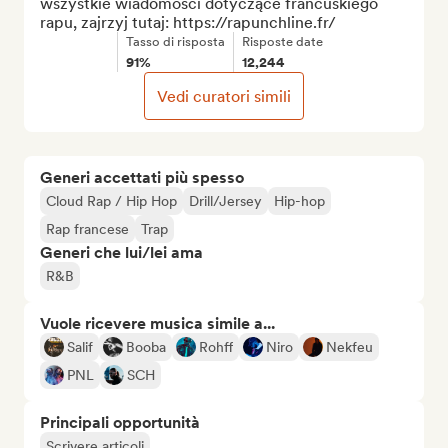
wszystkie wiadomości dotyczące francuskiego 
rapu, zajrzyj tutaj: https://rapunchline.fr/
Tasso di risposta
Risposte date
91%
12,244
Vedi curatori simili
Generi accettati più spesso
Cloud Rap / Hip Hop
Drill/Jersey
Hip-hop
Rap francese
Trap
Generi che lui/lei ama
R&B
Vuole ricevere musica simile a...
Salif
Booba
Rohff
Niro
Nekfeu
PNL
SCH
Principali opportunità
Scrivere articoli