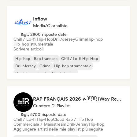
Inflow
Media/Giornalista
&gt; 2900 risposte date
Chill / Lo-fi Hip-Hop
Drill/Jersey
Grime
Hip-hop
Hip-hop strumentale
Scrivere articoli
Hip-hop
Rap francese
Chill / Lo-fi Hip-Hop
Drill/Jersey
Grime
Hip-hop strumentale
Rap internazionale
Rap in inglese
RAP FRANÇAIS 2026 🔥🇫🇷 (Way Records)
Curatore Di Playlist
&gt; 5700 risposte date
Chill / Lo-fi Hip-Hop
Cloud Rap / Hip Hop
Commerciale / Mainstream
Drill/Jersey
Hip-hop
Aggiungere artisti nelle mie playlist più seguite