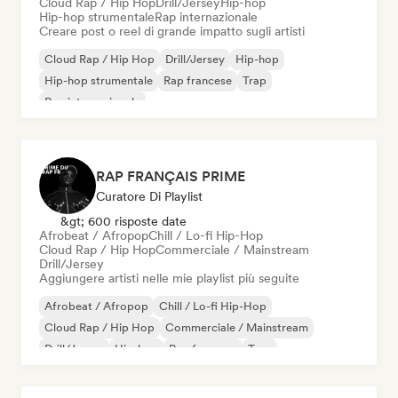
Cloud Rap / Hip Hop
Drill/Jersey
Hip-hop
Hip-hop strumentale
Rap internazionale
Creare post o reel di grande impatto sugli artisti
Cloud Rap / Hip Hop
Drill/Jersey
Hip-hop
Hip-hop strumentale
Rap francese
Trap
Rap internazionale
RAP FRANÇAIS PRIME
Curatore Di Playlist
&gt; 600 risposte date
Afrobeat / Afropop
Chill / Lo-fi Hip-Hop
Cloud Rap / Hip Hop
Commerciale / Mainstream
Drill/Jersey
Aggiungere artisti nelle mie playlist più seguite
Afrobeat / Afropop
Chill / Lo-fi Hip-Hop
Cloud Rap / Hip Hop
Commerciale / Mainstream
Drill/Jersey
Hip-hop
Rap francese
Trap