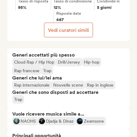
Tasso di risposta
Tasso di condivisione
Condivide in
95%
12%
5 giorni
Risposte date
467
Vedi curatori simili
Generi accettati più spesso
Cloud Rap / Hip Hop
Drill/Jersey
Hip-hop
Rap francese
Trap
Generi che lui/lei ama
Rap internazionale
Nouvelle scene
Rap in inglese
Generi che sono disposti ad accettare
Trap
Vuole ricevere musica simile a...
NAOHS
Djadja & Dinaz
Zeamsone
Principali opportunità