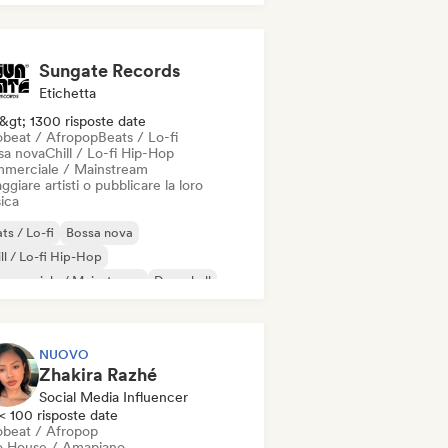
Sungate Records
Etichetta
&gt; 1300 risposte date
obeat / Afropop
Beats / Lo-fi
sa nova
Chill / Lo-fi Hip-Hop
merciale / Mainstream
ggiare artisti o pubblicare la loro
ica
ts / Lo-fi
Bossa nova
ll / Lo-fi Hip-Hop
mmerciale / Mainstream
Dancehall
nza pop
Hip-hop
Pop soul
NUOVO
Zhakira Razhé
Social Media Influencer
< 100 risposte date
obeat / Afropop
o House / Amapiano