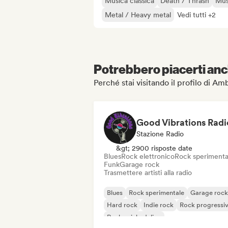
Musica classica
Death / Thrash
Mus
Metal / Heavy metal
Vedi tutti +2
Potrebbero piacerti anch
Perché stai visitando il profilo di
Good Vibrations Radi
Stazione Radio
&gt; 2900 risposte date
Blues
Rock elettronico
Rock sperimenta
Funk
Garage rock
Trasmettere artisti alla radio
Blues
Rock sperimentale
Garage rock
Hard rock
Indie rock
Rock progressi
Rock psichedelico