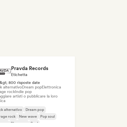
Pravda Records
Etichetta
&gt; 800 risposte date
k alternativo
Dream pop
Elettronica
age rock
Indie pop
ggiare artisti o pubblicare la loro
ica
k alternativo
Dream pop
rage rock
New wave
Pop soul
ggae
Shoegaze
Soul