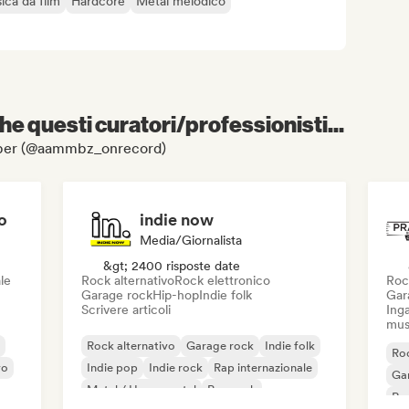
ica da film
Hardcore
Metal melodico
e questi curatori/professionisti...
 Amber (@aammbz_onrecord)
o
indie now
Media/Giornalista
&gt; 2400 risposte date
le
Rock alternativo
Rock elettronico
Roc
Garage rock
Hip-hop
Indie folk
Gar
Scrivere articoli
Inga
mus
Rock alternativo
Garage rock
Indie folk
Roc
vo
Indie pop
Indie rock
Rap internazionale
Ga
Metal / Heavy metal
Pop rock
Re