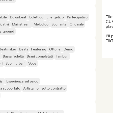
Tik
abile
Downbeat
Eclettico
Energetico
Partecipativo
CUR
icativi
Mainstream
Melodico
Sognante
Originale
play
erground
I'll
TikT
Beatmaker
Beats
Featuring
Ottone
Demo
Bassa fedeltà
Brani completati
Tamburi
ri
Suoni urbani
Voce
izi
Esperienza sul palco
ta supportato
Artista non sotto contratto