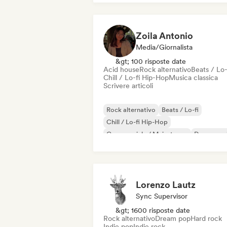
Rock & Roll / Rock classico
Zoila Antonio
Media/Giornalista
&gt; 100 risposte date
Acid house
Rock alternativo
Beats / Lo-
Chill / Lo-fi Hip-Hop
Musica classica
Scrivere articoli
Rock alternativo
Beats / Lo-fi
Chill / Lo-fi Hip-Hop
Commerciale / Mainstream
Dance mus
Disco
Dream pop
House music
Lorenzo Lautz
Sync Supervisor
&gt; 1600 risposte date
Rock alternativo
Dream pop
Hard rock
Indie pop
Indie rock