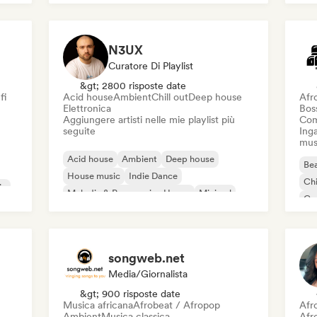
N3UX
Curatore Di Playlist
&gt; 2800 risposte date
fi
Acid house
Ambient
Chill out
Deep house
Afr
Elettronica
Bos
Aggiungere artisti nelle mie playlist più
Com
seguite
Inga
mus
Acid house
Ambient
Deep house
Bea
House music
Indie Dance
Chi
ic
Melodic & Progressive House
Minimal
Co
Organic House / Downtempo
Da
songweb.net
Media/Giornalista
&gt; 900 risposte date
Musica africana
Afrobeat / Afropop
Afr
Ambient
Musica classica
Afr