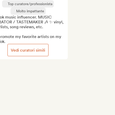
Top curatore/professionista
Molto impattante
tok music influencer. MUSIC 
ATOR / TASTEMAKER 🎶 ✨ vinyl, 
lists, song reviews, etc.

 promote my favorite artists on my 
ok.
Vedi curatori simili