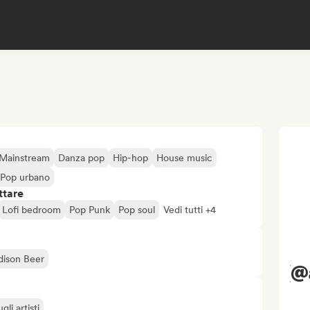
Mainstream
Danza pop
Hip-hop
House music
Pop urbano
ttare
Lofi bedroom
Pop Punk
Pop soul
Vedi tutti +4
ison Beer
(@
li artisti