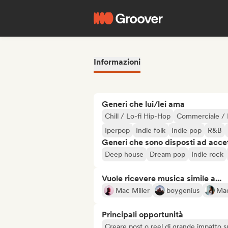
Informazioni
Generi che lui/lei ama
Chill / Lo-fi Hip-Hop
Commerciale / 
Iperpop
Indie folk
Indie pop
R&B
Generi che sono disposti ad acce
Deep house
Dream pop
Indie rock
Vuole ricevere musica simile a...
Mac Miller
boygenius
Mad
Principali opportunità
Creare post o reel di grande impatto sug