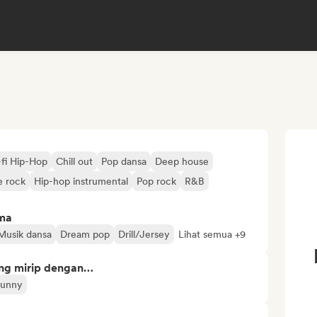
-fi Hip-Hop
Chill out
Pop dansa
Deep house
e rock
Hip-hop instrumental
Pop rock
R&B
ima
Musik dansa
Dream pop
Drill/Jersey
Lihat semua +9
ng mirip dengan…
Bunny