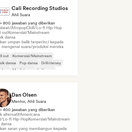
Cali Recording Studios
Ahli Suara
> 800 jawaban yang diberikan
obeat/Afropop
Chill/Lo-fi Hip-Hop
l out
Komersial/Mainstream
ik dansa
ikan umpan balik terperinci kepada
is mengenai suara/produksi mereka
ll out
Komersial/Mainstream
sik dansa
Pop dansa
Drill/Jersey
p-hop
Musik house
Indie pop
Dan Olsen
Mentor, Ahli Suara
> 400 jawaban yang diberikan
 alternatif
Americana
ll/Lo-fi Hip-Hop
Komersial/Mainstream
 dansa
ikan saran yang membangun kepada