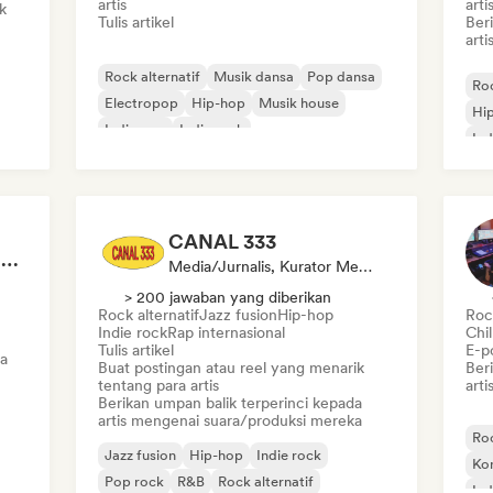
artis
arti
k
Tulis artikel
Ber
art
Rock alternatif
Musik dansa
Pop dansa
Roc
Electropop
Hip-hop
Musik house
Hi
Indie pop
Indie rock
Ind
CANAL 333
Social Media Health Check
Media/Jurnalis, Kurator Media Sosial, Ahli Suara
> 200 jawaban yang diberikan
Rock alternatif
Jazz fusion
Hip-hop
Rock
Indie rock
Rap internasional
Chi
Tulis artikel
E-p
a
Buat postingan atau reel yang menarik
Ber
tentang para artis
art
Berikan umpan balik terperinci kepada
artis mengenai suara/produksi mereka
Roc
Jazz fusion
Hip-hop
Indie rock
Ko
Pop rock
R&B
Rock alternatif
Ind