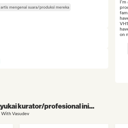
I'm 
prod
 artis mengenai suara/produksi mereka
fami
have
VH1
hav
on m
kai kurator/profesional ini...
x With Vasudev