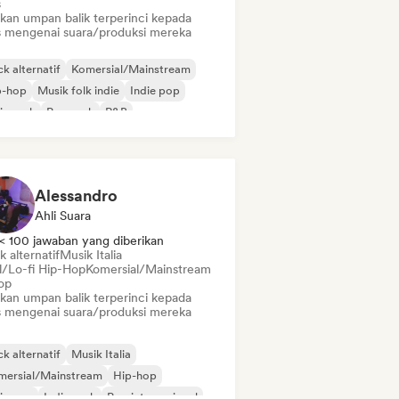
s
ikan umpan balik terperinci kepada
is mengenai suara/produksi mereka
k alternatif
Komersial/Mainstream
p-hop
Musik folk indie
Indie pop
ie rock
Pop rock
R&B
Alessandro
Ahli Suara
< 100 jawaban yang diberikan
 alternatif
Musik Italia
ll/Lo-fi Hip-Hop
Komersial/Mainstream
op
ikan umpan balik terperinci kepada
is mengenai suara/produksi mereka
k alternatif
Musik Italia
mersial/Mainstream
Hip-hop
ie pop
Indie rock
Pop internasional