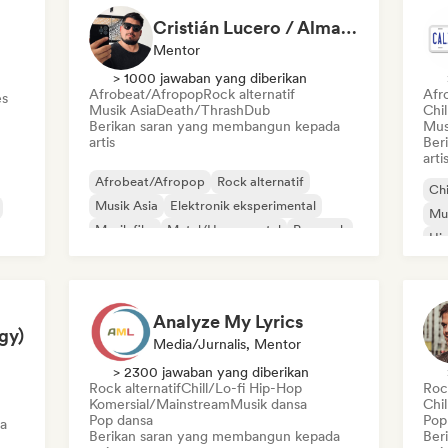
Cristián Lucero / Almagesto
Mentor
> 1000 jawaban yang diberikan
Afrobeat/Afropop
Rock alternatif
Afr
es
Musik Asia
Death/Thrash
Dub
Chil
Berikan saran yang membangun kepada
Mus
artis
Ber
art
Afrobeat/Afropop
Rock alternatif
Chi
Musik Asia
Elektronik eksperimental
Mu
Musik film
Metal/Heavy metal
Pop rock
Hi
Rock psikedelik
Analyze My Lyrics
gy)
Media/Jurnalis, Mentor
> 2300 jawaban yang diberikan
Rock alternatif
Chill/Lo-fi Hip-Hop
Rock
Komersial/Mainstream
Musik dansa
Chi
Pop dansa
Pop
a
Berikan saran yang membangun kepada
Ber