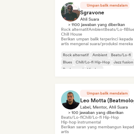
Umpan balik mendalam
Sgravone
Ahli Suara
> 1100 jawaban yang diberikan
Rock alternatif
Ambient
Beats/Lo-fi
Blu
Chill House
Berikan umpan balik terperinci kepada
artis mengenai suara/produksi mereka
Rock alternatif
Ambient
Beats/Lo-fi
Blues
Chill/Lo-fi Hip-Hop
Jazz fusion
Rock garasi
Hip-hop
Umpan balik mendalam
Leo Motta (Beatmolo
Label, Mentor, Ahli Suara
> 100 jawaban yang diberikan
Beats/Lo-fi
Chill/Lo-fi Hip-Hop
Hip-hop instrumental
Berikan saran yang membangun kepad
artis