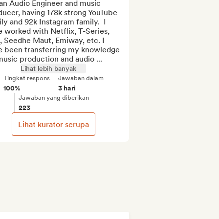
an Audio Engineer and music 
ucer, having 178k strong YouTube 
ly and 92k Instagram family.  I 
 worked with Netflix, T-Series, 
, Seedhe Maut, Emiway, etc. I 
e been transferring my knowledge 
usic production and audio ...
Lihat lebih banyak
Tingkat respons
Jawaban dalam
100%
3 hari
Jawaban yang diberikan
223
Lihat kurator serupa