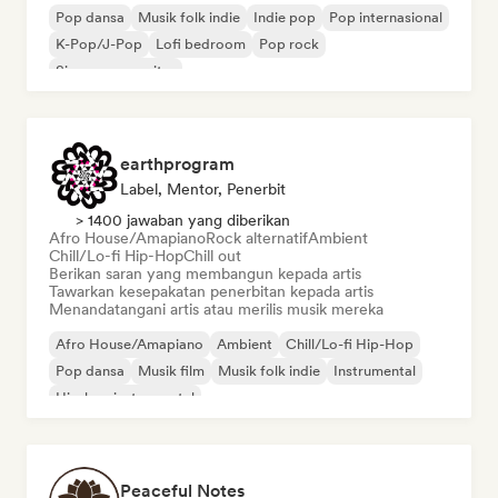
Pop dansa
Musik folk indie
Indie pop
Pop internasional
K-Pop/J-Pop
Lofi bedroom
Pop rock
Singer-songwriter
earthprogram
Label, Mentor, Penerbit
> 1400 jawaban yang diberikan
Afro House/Amapiano
Rock alternatif
Ambient
Chill/Lo-fi Hip-Hop
Chill out
Berikan saran yang membangun kepada artis
Tawarkan kesepakatan penerbitan kepada artis
Menandatangani artis atau merilis musik mereka
Afro House/Amapiano
Ambient
Chill/Lo-fi Hip-Hop
Pop dansa
Musik film
Musik folk indie
Instrumental
Hip-hop instrumental
Peaceful Notes