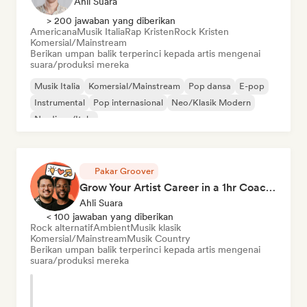
Ahli Suara
> 200 jawaban yang diberikan
Americana
Musik Italia
Rap Kristen
Rock Kristen
Komersial/Mainstream
Berikan umpan balik terperinci kepada artis mengenai
suara/produksi mereka
Musik Italia
Komersial/Mainstream
Pop dansa
E-pop
Instrumental
Pop internasional
Neo/Klasik Modern
Nu-disco/Italo
Pakar Groover
Grow Your Artist Career in a 1hr Coaching Session
Ahli Suara
< 100 jawaban yang diberikan
Rock alternatif
Ambient
Musik klasik
Komersial/Mainstream
Musik Country
Berikan umpan balik terperinci kepada artis mengenai
suara/produksi mereka