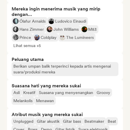
Mereka ingin menerima musik yang mirip
dengan…
Ólafur Arnalds
Ludovico Einaudi
Hans Zimmer
John Williams
M83
Prince
Coldplay
The Lumineers
Lihat semua +5
Peluang utama
Berikan umpan balik terperinci kepada artis mengenai
suara/produksi mereka
Suasana hati yang mereka sukai
Asli
Kreatif
Suasana yang menyenangkan
Groovy
Melankolis
Menawan
Atribut musik yang mereka sukai
Unplugged
Gitar akustik
Gitar bass
Beatmaker
Beat
Cover
Brass
Demo
Gitar listrik
Suara elektronik