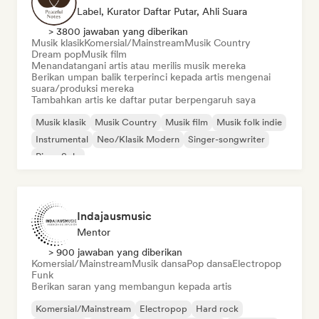
Label, Kurator Daftar Putar, Ahli Suara
> 3800 jawaban yang diberikan
Musik klasik
Komersial/Mainstream
Musik Country
Dream pop
Musik film
Menandatangani artis atau merilis musik mereka
Berikan umpan balik terperinci kepada artis mengenai
suara/produksi mereka
Tambahkan artis ke daftar putar berpengaruh saya
Musik klasik
Musik Country
Musik film
Musik folk indie
Instrumental
Neo/Klasik Modern
Singer-songwriter
Piano Solo
Indajausmusic
Mentor
> 900 jawaban yang diberikan
Komersial/Mainstream
Musik dansa
Pop dansa
Electropop
Funk
Berikan saran yang membangun kepada artis
Komersial/Mainstream
Electropop
Hard rock