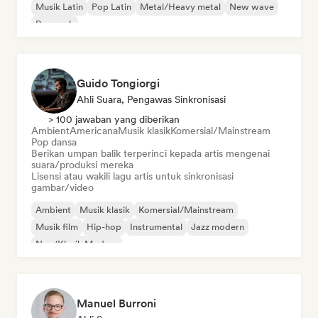
Musik Latin
Pop Latin
Metal/Heavy metal
New wave
Pop rock
Guido Tongiorgi
Ahli Suara, Pengawas Sinkronisasi
> 100 jawaban yang diberikan
Ambient
Americana
Musik klasik
Komersial/Mainstream
Pop dansa
Berikan umpan balik terperinci kepada artis mengenai
suara/produksi mereka
Lisensi atau wakili lagu artis untuk sinkronisasi
gambar/video
Ambient
Musik klasik
Komersial/Mainstream
Musik film
Hip-hop
Instrumental
Jazz modern
Neo/Klasik Modern
Manuel Burroni