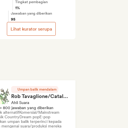
Tingkat pembagian
1%
Jawaban yang diberikan
95
Lihat kurator serupa
Umpan balik mendalam
Rob Tavaglione/Catalyst Recording
Ahli Suara
> 800 jawaban yang diberikan
 alternatif
Komersial/Mainstream
ik Country
Dream pop
E-pop
ikan umpan balik terperinci kepada
is mengenai suara/produksi mereka