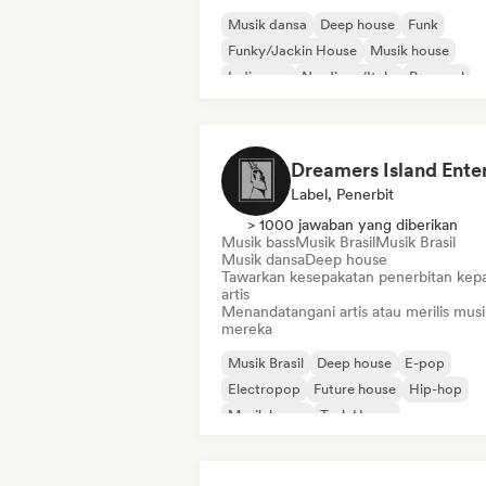
Musik dansa
Deep house
Funk
Funky/Jackin House
Musik house
Indie pop
Nu-disco/Italo
Pop soul
Label, Penerbit
> 1000 jawaban yang diberikan
Musik bass
Musik Brasil
Musik Brasil
Musik dansa
Deep house
Tawarkan kesepakatan penerbitan kep
artis
Menandatangani artis atau merilis musi
mereka
Musik Brasil
Deep house
E-pop
Electropop
Future house
Hip-hop
Musik house
Tech House