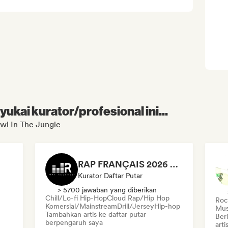
kai kurator/profesional ini...
wl In The Jungle
RAP FRANÇAIS 2026 🔥🇫🇷 (Way Records)
Kurator Daftar Putar
> 5700 jawaban yang diberikan
Chill/Lo-fi Hip-Hop
Cloud Rap/Hip Hop
Rock
Komersial/Mainstream
Drill/Jersey
Hip-hop
Mus
Tambahkan artis ke daftar putar
Ber
berpengaruh saya
art