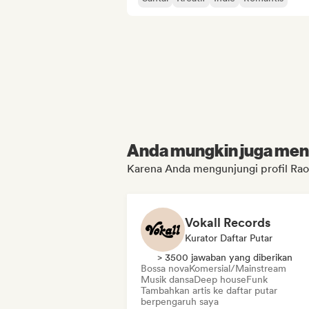
Anda mungkin juga menyu
Karena Anda mengunjungi profil Rao
Vokall Records
Kurator Daftar Putar
> 3500 jawaban yang diberikan
Bossa nova
Komersial/Mainstream
Musik dansa
Deep house
Funk
Tambahkan artis ke daftar putar
berpengaruh saya