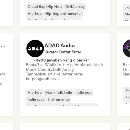
Cloud Rap/Hip Hop
Drill/Jersey
E-
Hip-hop
Hip-hop instrumental
Mus
Rap Prancis
Trap
Urban pop
Me
Chill/Lo-fi Hip-Hop
Roc
Dreamers Island Entertainment
ADAD Audio
Kurator Daftar Putar
> 4900 jawaban yang diberikan
Beats/Lo-fi
Chill/Lo-fi Hip-Hop
Musik klasik
Blu
Musik Country
Drill/Jersey
Fun
ada
Tambahkan artis ke daftar putar
Siar
berpengaruh saya
k
Blu
Hip-hop
Musik folk indie
Indie pop
Ha
Indie rock
Instrumental
Roc
Hip-hop instrumental
Rap internasional
Rap dalam bahasa Inggris