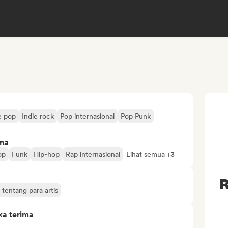
e pop
Indie rock
Pop internasional
Pop Punk
ima
op
Funk
Hip-hop
Rap internasional
Lihat semua +3
R
tentang para artis
ka terima