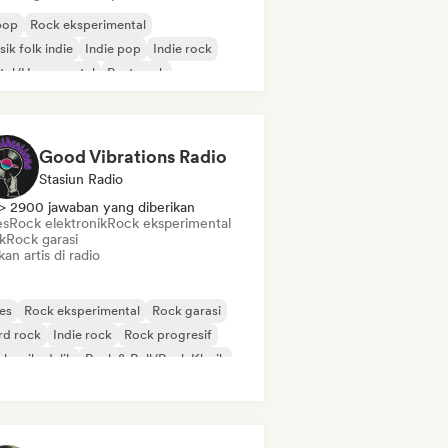
pop
Rock eksperimental
ik folk indie
Indie pop
Indie rock
tal/Heavy metal
Post-rock
k & Roll/Rock Klasik
Good Vibrations Radio
Stasiun Radio
> 2900 jawaban yang diberikan
es
Rock elektronik
Rock eksperimental
k
Rock garasi
kan artis di radio
es
Rock eksperimental
Rock garasi
rd rock
Indie rock
Rock progresif
k psikedelik
Rock & Roll/Rock Klasik