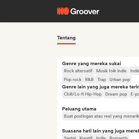
Tentang
Genre yang mereka sukai
Rock alternatif
Musik folk indie
Indi
Pop rock
R&B
Trap
Urban pop
Genre lain yang juga mereka ter
Chill/Lo-fi Hip-Hop
Dream pop
E-p
Peluang utama
Buat postingan atau reel yang menarik 
Suasana hati lain yang juga mere
Santai
Kreatif
Indie
Romantis