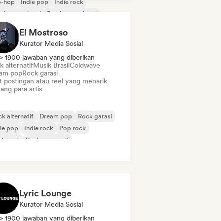
p-hop
Indie pop
Indie rock
 internasional
Rap internasional
p rock
El Mostroso
Kurator Media Sosial
> 1900 jawaban yang diberikan
 alternatif
Musik Brasil
Coldwave
am pop
Rock garasi
t postingan atau reel yang menarik
ang para artis
k alternatif
Dream pop
Rock garasi
ie pop
Indie rock
Pop rock
st-rock
Rock progresif
Lyric Lounge
Kurator Media Sosial
> 1900 jawaban yang diberikan