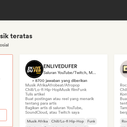
sik teratas
osial
ENLIVEDUFER
Saluran YouTube/Twitch, Media/Jurnalis, Kurator Media Sosial
r
> 8700 jawaban yang diberikan
Musik Afrika
Afrobeat/Afropop
Rock
Chill/Lo-fi Hip-Hop
Musik film
Funk
Chi
Tulis artikel
Kom
Buat postingan atau reel yang menarik
Bua
tentang para artis
tent
Bagikan artis di saluran YouTube,
Tam
SoundCloud, atau Twitch saya
ber
Musik Afrika
Chill/Lo-fi Hip-Hop
Funk
Roc