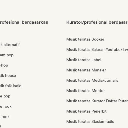
rofesional berdasarkan
Kurator/profesional berdasar
Musik teratas Booker
k alternatif
Musik teratas Saluran YouTube/Tw
eam pop
Musik teratas Label
p-hop
Musik teratas Manajer
sik house
Musik teratas Media/Jurnalis
ik folk indie
Musik teratas Mentor
ie pop
Musik teratas Kurator Daftar Putar
ie rock
Musik teratas Penerbit
p rock
Musik teratas Stasiun radio
B