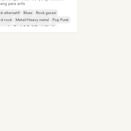
ang para artis
k alternatif
Blues
Rock garasi
rd rock
Metal/Heavy metal
Pop Punk
p rock
Rock & Roll/Rock Klasik