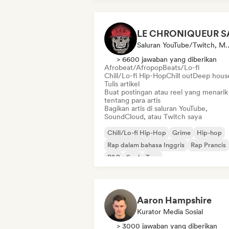
Saluran YouTube/Twitch, Media/Jurna
> 6600 jawaban yang diberikan
Afrobeat/Afropop
Beats/Lo-fi
Chill/Lo-fi Hip-Hop
Chill out
Deep hous
Tulis artikel
Buat postingan atau reel yang menarik
tentang para artis
Bagikan artis di saluran YouTube,
SoundCloud, atau Twitch saya
Chill/Lo-fi Hip-Hop
Grime
Hip-hop
Rap dalam bahasa Inggris
Rap Prancis
R&B
Soul
Trap
Aaron Hampshire
Kurator Media Sosial
> 3000 jawaban yang diberikan