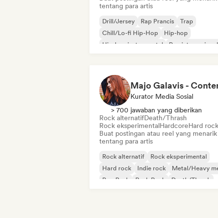
tentang para artis
Drill/Jersey
Rap Prancis
Trap
Chill/Lo-fi Hip-Hop
Hip-hop
Hip-hop instrumental
Rap internasional
Rap dalam bahasa Inggris
Kurator Media Sosial
> 700 jawaban yang diberikan
Rock alternatif
Death/Thrash
Rock eksperimental
Hardcore
Hard roc
Buat postingan atau reel yang menarik
tentang para artis
Rock alternatif
Rock eksperimental
Hard rock
Indie rock
Metal/Heavy me
Pop Punk
Punk Rock
Death/Thrash