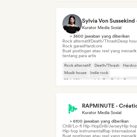
Instrumental
Kurator Media Sosial
> 3600 jawaban yang diberikan
Rock alternatif
Death/Thrash
Deep hou
Rock garasi
Hardcore
Buat postingan atau reel yang menarik
tentang para artis
Rock alternatif
Death/Thrash
Hardco
Musik house
Indie rock
Metal/Heavy metal
Pop Punk
Pop ro
Kurator Media Sosial
> 6100 jawaban yang diberikan
Chill/Lo-fi Hip-Hop
Drill/Jersey
Hip-ho
Hip-hop instrumental
Rap internasional
Buat postingan atau reel yang menarik