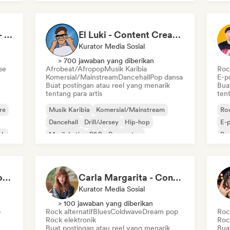
Sylvia Von Sussekind - Content Creator
El Luki - Content Creator
Kurator Media Sosial
> 700 jawaban yang diberikan
se
Afrobeat/Afropop
Musik Karibia
Rock
Komersial/Mainstream
Dancehall
Pop dansa
E-p
Buat postingan atau reel yang menarik
Bua
tentang para artis
tent
re
Musik Karibia
Komersial/Mainstream
Roc
Dancehall
Drill/Jersey
Hip-hop
E-
ck
Musik Latin
R&B
Reggaeton
Pop
RAPMINUTE - Création de Contenu
Carla Margarita - Content Creator
Kurator Media Sosial
> 100 jawaban yang diberikan
p
Rock alternatif
Blues
Coldwave
Dream pop
Rock
Rock elektronik
Roc
Buat postingan atau reel yang menarik
Bua