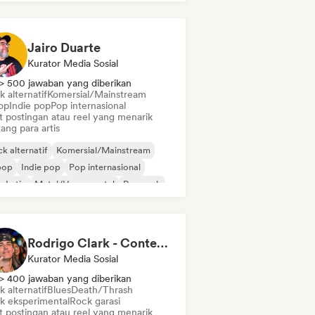
Jairo Duarte
Kurator Media Sosial
> 500 jawaban yang diberikan
 alternatif
Komersial/Mainstream
op
Indie pop
Pop internasional
t postingan atau reel yang menarik
ang para artis
k alternatif
Komersial/Mainstream
pop
Indie pop
Pop internasional
 Latin
Metal/Heavy metal
Pop rock
Rodrigo Clark - Content Creator
Kurator Media Sosial
> 400 jawaban yang diberikan
 alternatif
Blues
Death/Thrash
k eksperimental
Rock garasi
t postingan atau reel yang menarik