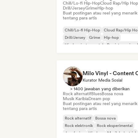
Chill/Lo-fi Hip-Hop
Cloud Rap/Hip Hop
Drill/Jersey
Grime
Hip-hop
Buat postingan atau reel yang menarik
tentang para artis
Chill/Lo-fi Hip-Hop
Cloud Rap/Hip H
Drill/Jersey
Grime
Hip-hop
Hip-hop instrumental
Rap internasional
Rap dalam bahasa Inggris
Kurator Media Sosial
> 1400 jawaban yang diberikan
Rock alternatif
Blues
Bossa nova
Musik Karibia
Dream pop
Buat postingan atau reel yang menarik
tentang para artis
Rock alternatif
Bossa nova
Rock elektronik
Rock eksperimental
Jazz fusion
Hip-hop
Musik Industrial