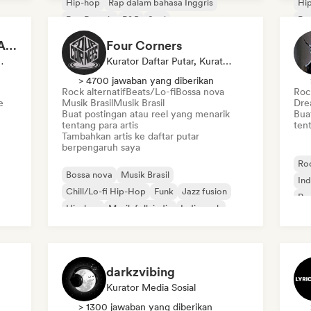
Hip-hop
Rap dalam bahasa Inggris
Hi
Rap Prancis
R&B
Soul
Pop
Po
LE CHRONIQUEUR SALE
Four Corners
lis, Kurator Media Sosial
Kurator Daftar Putar, Kurator Media Sosial
> 4700 jawaban yang diberikan
Rock alternatif
Beats/Lo-fi
Bossa nova
Rock
e
Musik Brasil
Musik Brasil
Dre
Buat postingan atau reel yang menarik
Bua
tentang para artis
tent
Tambahkan artis ke daftar putar
berpengaruh saya
Roc
Bossa nova
Musik Brasil
Ind
Chill/Lo-fi Hip-Hop
Funk
Jazz fusion
Po
Hip-hop
Musik folk indie
Indie rock
darkzvibing
Kurator Media Sosial
> 1300 jawaban yang diberikan