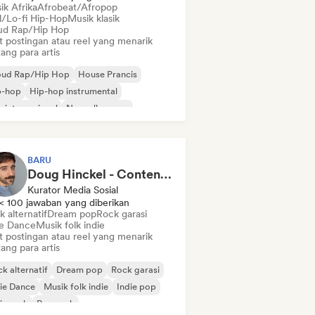
ik Afrika
Afrobeat/Afropop
ll/Lo-fi Hip-Hop
Musik klasik
ud Rap/Hip Hop
t postingan atau reel yang menarik
ang para artis
oud Rap/Hip Hop
House Prancis
p-hop
Hip-hop instrumental
 internasional
Nouvelle scene
 Prancis
R&B
BARU
Doug Hinckel - Content Creator
Kurator Media Sosial
< 100 jawaban yang diberikan
 alternatif
Dream pop
Rock garasi
ie Dance
Musik folk indie
t postingan atau reel yang menarik
ang para artis
k alternatif
Dream pop
Rock garasi
ie Dance
Musik folk indie
Indie pop
ie rock
Pop rock