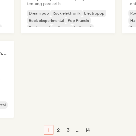
tentang para artis
tent
Dream pop
Rock elektronik
Electropop
Roc
Rock eksperimental
Pop Prancis
Ha
Rock garasi
Indie pop
Indie rock
Po
Majo Galavis - Content Creator
k
tal
1
2
3
...
14