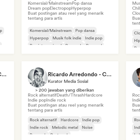
Komersial/Mainstream
Pop dansa
Mus
Dream pop
Electropop
Hyperpop
Chi
Buat postingan atau reel yang menarik
Clo
tentang para artis
Bua
tent
op
Komersial/Mainstream
Pop dansa
Cl
Hyperpop
Musik folk indie
Indie pop
Hi
Pop internasional
Pop rock
Pop soul
Rap
Rap
Milo Vinyl - Content Creator
Ricardo Arredondo - Content Creator
Kurator Media Sosial
> 200 jawaban yang diberikan
Rock alternatif
Death/Thrash
Hardcore
Rock
Indie pop
Indie rock
Ind
Buat postingan atau reel yang menarik
Bua
tentang para artis
tent
Rock alternatif
Hardcore
Indie pop
Roc
Indie rock
Melodic metal
Noise
Ind
Pop rock
Post-rock
Ind