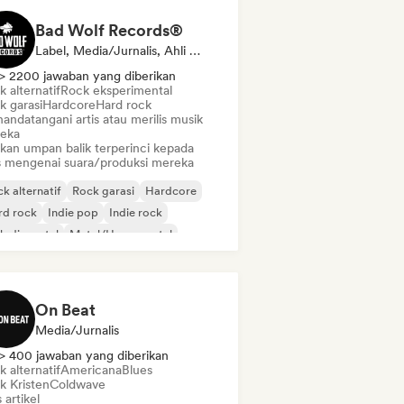
Bad Wolf Records®
Label, Media/Jurnalis, Ahli Suara
> 2200 jawaban yang diberikan
 alternatif
Rock eksperimental
k garasi
Hardcore
Hard rock
andatangani artis atau merilis musik
eka
ikan umpan balik terperinci kepada
is mengenai suara/produksi mereka
k alternatif
Rock garasi
Hardcore
rd rock
Indie pop
Indie rock
lodic metal
Metal/Heavy metal
On Beat
Media/Jurnalis
> 400 jawaban yang diberikan
 alternatif
Americana
Blues
k Kristen
Coldwave
s artikel