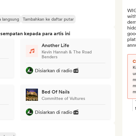
WIG
with
a langsung
Tambahkan ke daftar putar
demo
hidd
sempatan kepada para artis ini
good
plat
annu
Another Life
Kevin Hannah & The Road
Benders
C
K
Disiarkan di radio
u
m
m
Bed Of Nails
m
Committee of Vultures
Disiarkan di radio