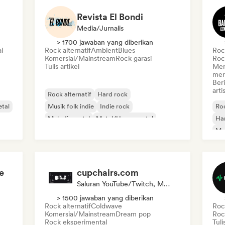
Revista El Bondi
Media/Jurnalis
> 1700 jawaban yang diberikan
l
Rock alternatif
Ambient
Blues
Rock
Komersial/Mainstream
Rock garasi
Roc
Tulis artikel
Men
mer
Ber
art
Rock alternatif
Hard rock
tal
Musik folk indie
Indie rock
Roc
Melodic metal
Metal/Heavy metal
Ha
Pop Punk
Punk Rock
Me
e
cupchairs.com
Saluran YouTube/Twitch, Media/Jurnalis
> 1500 jawaban yang diberikan
Rock alternatif
Coldwave
Rock
Komersial/Mainstream
Dream pop
Roc
Rock eksperimental
Tuli