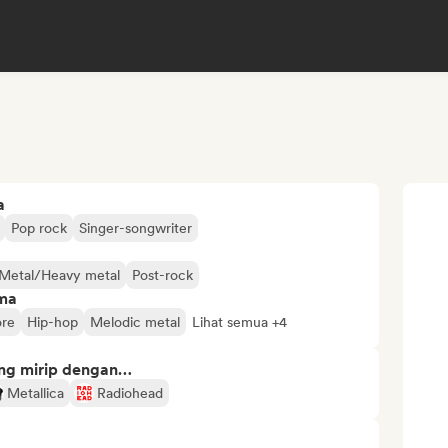
a
Pop rock
Singer-songwriter
Metal/Heavy metal
Post-rock
ima
ore
Hip-hop
Melodic metal
Lihat semua +4
ng mirip dengan…
Metallica
Radiohead