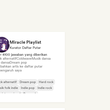
Miracle Playlist
Kurator Daftar Putar
> 4100 jawaban yang diberikan
 alternatif
Coldwave
Musik dansa
 dansa
Dream pop
bahkan artis ke daftar putar
pengaruh saya
k alternatif
Dream pop
Hard rock
ik folk indie
Indie pop
Indie rock
 internasional
Pop rock