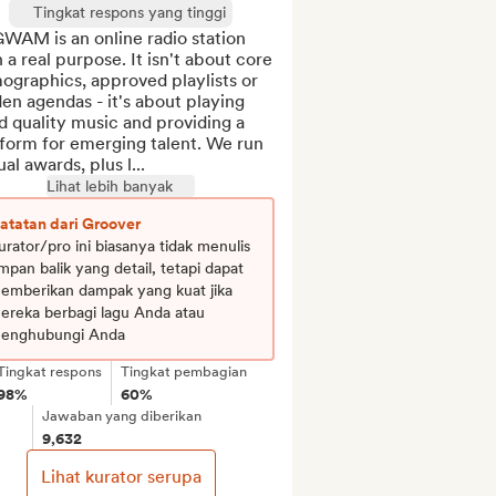
Tingkat respons yang tinggi
WAM is an online radio station 
 a real purpose. It isn't about core 
graphics, approved playlists or 
en agendas - it's about playing 
 quality music and providing a 
form for emerging talent. We run 
al awards, plus l...
Lihat lebih banyak
atatan dari Groover
urator/pro ini biasanya tidak menulis
mpan balik yang detail, tetapi dapat
emberikan dampak yang kuat jika
ereka berbagi lagu Anda atau
enghubungi Anda
Tingkat respons
Tingkat pembagian
98%
60%
Jawaban yang diberikan
9,632
Lihat kurator serupa