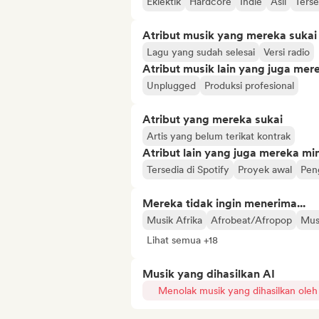
Eklektik
Hardcore
Indie
Asli
Ters
Atribut musik yang mereka sukai
Lagu yang sudah selesai
Versi radio
Atribut musik lain yang juga mer
Unplugged
Produksi profesional
Atribut yang mereka sukai
Artis yang belum terikat kontrak
Atribut lain yang juga mereka min
Tersedia di Spotify
Proyek awal
Pen
Mereka tidak ingin menerima...
Musik Afrika
Afrobeat/Afropop
Mus
Lihat semua +18
Musik yang dihasilkan AI
Menolak musik yang dihasilkan oleh