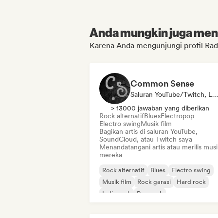
Anda mungkin juga menyu
Karena Anda mengunjungi profil R
Common Sense
Saluran YouTube/Twitch, Label
> 13000 jawaban yang diberikan
Rock alternatif
Blues
Electropop
Electro swing
Musik film
Bagikan artis di saluran YouTube,
SoundCloud, atau Twitch saya
Menandatangani artis atau merilis musi
mereka
Rock alternatif
Blues
Electro swing
Musik film
Rock garasi
Hard rock
Indie rock
Pop rock