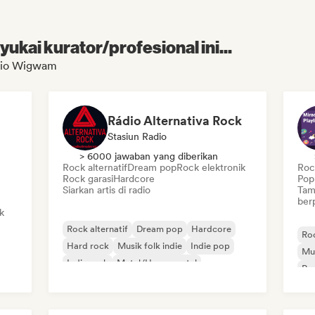
kai kurator/profesional ini...
adio Wigwam
Rádio Alternativa Rock
Stasiun Radio
> 6000 jawaban yang diberikan
Rock alternatif
Dream pop
Rock elektronik
Rock
Rock garasi
Hardcore
Pop
Siarkan artis di radio
Tam
ber
k
Rock alternatif
Dream pop
Hardcore
Roc
Hard rock
Musik folk indie
Indie pop
Mus
Indie rock
Metal/Heavy metal
Pop