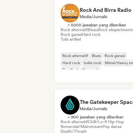
Rock And Birra Radio
Media/Jurnalis
> 5000 jawaban yang diberikan
Rock alternatif
Blues
Rock eksperimenta
Rock garasi
Hard rock
Tulis artikel
Rock alternatif
Blues
Rock garasi
Hard rock
Indie rock
Metal/Heavy me
Pop Punk
Pop rock
The Gatekeeper Spac
Media/Jurnalis
> 900 jawaban yang diberikan
Rock alternatif
Chill/Lo-fi Hip-Hop
Komersial/Mainstream
Pop dansa
Death/Thrash