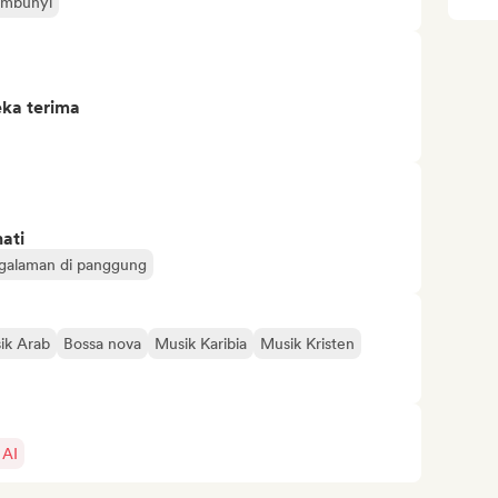
embunyi
eka terima
ati
galaman di panggung
ik Arab
Bossa nova
Musik Karibia
Musik Kristen
 AI