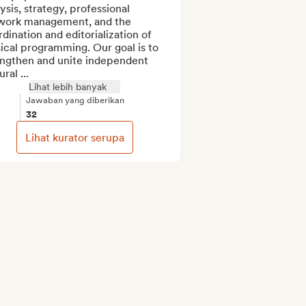
ysis, strategy, professional 
work management, and the 
dination and editorialization of 
cal programming. Our goal is to 
engthen and unite independent 
ural ...
Lihat lebih banyak
Jawaban yang diberikan
32
Lihat kurator serupa