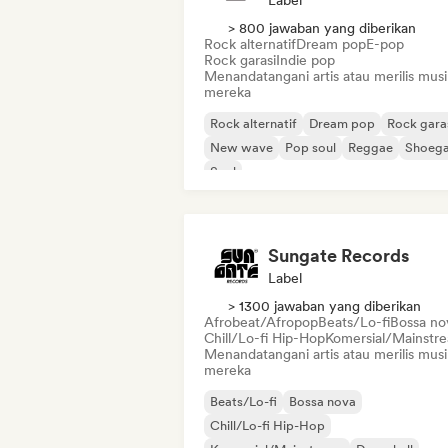
Label
> 800 jawaban yang diberikan
Rock alternatif
Dream pop
E-pop
Rock garasi
Indie pop
Menandatangani artis atau merilis musi
mereka
Rock alternatif
Dream pop
Rock gara
New wave
Pop soul
Reggae
Shoeg
Soul
Sungate Records
Label
> 1300 jawaban yang diberikan
Afrobeat/Afropop
Beats/Lo-fi
Bossa no
Chill/Lo-fi Hip-Hop
Komersial/Mainstr
Menandatangani artis atau merilis musi
mereka
Beats/Lo-fi
Bossa nova
Chill/Lo-fi Hip-Hop