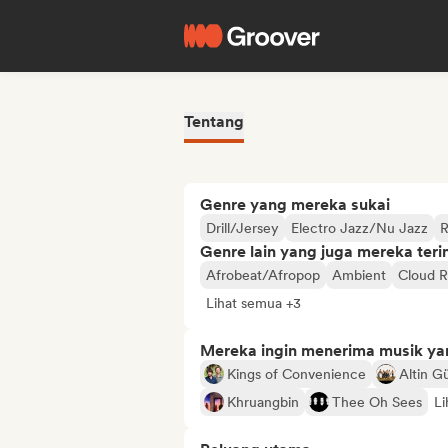
Tentang
Genre yang mereka sukai
Drill/Jersey
Electro Jazz/Nu Jazz
R
Genre lain yang juga mereka ter
Afrobeat/Afropop
Ambient
Cloud 
Lihat semua +3
Mereka ingin menerima musik ya
Kings of Convenience
Altin G
Khruangbin
Thee Oh Sees
Li