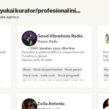
kai kurator/profesional ini...
kala agency
Good Vibrations Radio
Stasiun Radio
> 2900 jawaban yang diberikan
asik
Blues
Rock elektronik
Rock eksperimental
Rock
Funk
Rock garasi
Hip
Siarkan artis di radio
Tuli
Blues
Rock eksperimental
Rock garasi
Roc
Hard rock
Indie rock
Rock progresif
Mus
Rock psikedelik
Rock & Roll/Rock Klasik
Rap
Po
Zoila Antonio