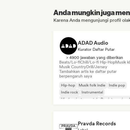
Anda mungkin juga menyu
Karena Anda mengunjungi profil ola
ADAD Audio
Kurator Daftar Putar
> 4900 jawaban yang diberikan
Beats/Lo-fi
Chill/Lo-fi Hip-Hop
Musik kl
Musik Country
Drill/Jersey
Tambahkan artis ke daftar putar
berpengaruh saya
Hip-hop
Musik folk indie
Indie pop
Indie rock
Instrumental
Hip-hop instrumental
Rap internasional
Rap dalam bahasa Inggris
Pravda Records