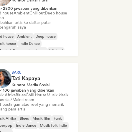
Kurator Daftar Putar
> 2800 jawaban yang diberikan
d house
Ambient
Chill out
Deep house
op
bahkan artis ke daftar putar
pengaruh saya
id house
Ambient
Deep house
sik house
Indie Dance
odic & Progressive House
Minimal
ganic House/Downtempo
BARU
Tati Kapaya
Kurator Media Sosial
< 100 jawaban yang diberikan
ik Afrika
Blues
Chill House
Musik klasik
ersial/Mainstream
t postingan atau reel yang menarik
ang para artis
ik Afrika
Blues
Musik film
Funk
perpop
Indie Dance
Musik folk indie