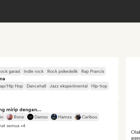
ock garasi
Indie rock
Rock psikedelik
Rap Prancis
ima
Rap/Hip Hop
Dancehall
Jazz eksperimental
Hip-hop
ng mirip dengan…
ün
Rone
Damso
Hamza
Caribou
hat semua +4
Olak
agen