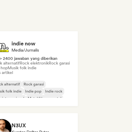
indie now
Media/Jurnalis
> 2400 jawaban yang diberikan
 alternatif
Rock elektronik
Rock garasi
-hop
Musik folk indie
s artikel
k alternatif
Rock garasi
ik folk indie
Indie pop
Indie rock
 internasional
Metal/Heavy metal
p rock
N3UX