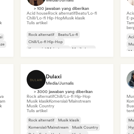
Media/Jurnalis
> 100 jawaban yang diberikan
Acid house
Rock alternatif
Beats/Lo-fi
Aci
Chill/Lo-fi Hip-Hop
Musik klasik
E-p
k
Tulis artikel
Tam
ber
Rock alternatif
Beats/Lo-fi
si
Ac
Chill/Lo-fi Hip-Hop
aze
Mu
Komersial/Mainstream
Musik dansa
Mel
Disco
Dream pop
Musik house
Or
Dulaxi
Media/Jurnalis
> 3000 jawaban yang diberikan
va
Rock alternatif
Chill/Lo-fi Hip-Hop
Mus
eam
Musik klasik
Komersial/Mainstream
Kom
k
Musik Country
Bua
Tulis artikel
tent
Rock alternatif
Musik klasik
Mus
Komersial/Mainstream
Musik Country
Hy