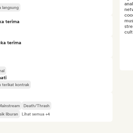
anal
a langsung
net
coor
musi
ka terima
str
cult
eka terima
nal
ati
 terikat kontrak
Mainstream
Death/Thrash
ik liburan
Lihat semua +4