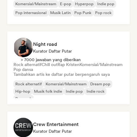
Komersial/Mainstream
E-pop
Hyperpop
Indie pop
Pop internasional
Musik Latin
Pop Punk
Pop rock
Night road
Kurator Daftar Putar
> 7000 jawaban yang diberikan
Rock alternatif
Chill out
Rap Kristen
Komersial/Mainstream
Pop dansa
Tambahkan artis ke daftar putar berpengaruh saya
Rock alternatif
Komersial/Mainstream
Dream pop
Hip-hop
Musik folk indie
Indie pop
Indie rock
Pop rock
Crew Entertainment
Kurator Daftar Putar