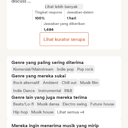
discuss ...
Lihat lebih banyak
Tingkat respons
Jawaban dalam
100%
1 hari
Jawaban yang diberikan
1,494
Lihat kurator serupa
Genre yang paling sering diterima
Komersial/Mainstream
Indie pop
Pop rock
Genre yang mereka sukai
Rock alternatif
Ambient
Chill out
Musik film
Indie Dance
Instrumental
R&B
Genre lain yang juga mereka terima
Beats/Lo-fi
Musik dansa
Electro swing
Future house
Hip-hop
Musik house
Lihat semua +4
Mereka ingin menerima musik yang mirip