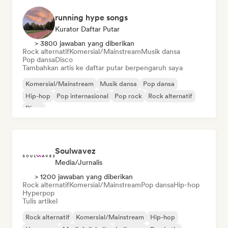
running hype songs
Kurator Daftar Putar
> 3800 jawaban yang diberikan
Rock alternatif
Komersial/Mainstream
Musik dansa
Pop dansa
Disco
Tambahkan artis ke daftar putar berpengaruh saya
Komersial/Mainstream
Musik dansa
Pop dansa
Hip-hop
Pop internasional
Pop rock
Rock alternatif
Disco
Soulwavez
Media/Jurnalis
> 1200 jawaban yang diberikan
Rock alternatif
Komersial/Mainstream
Pop dansa
Hip-hop
Hyperpop
Tulis artikel
Rock alternatif
Komersial/Mainstream
Hip-hop