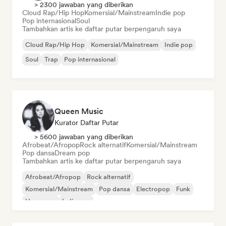
> 2300 jawaban yang diberikan
Cloud Rap/Hip Hop
Komersial/Mainstream
Indie pop
Pop internasional
Soul
Tambahkan artis ke daftar putar berpengaruh saya
Cloud Rap/Hip Hop
Komersial/Mainstream
Indie pop
Soul
Trap
Pop internasional
Queen Music
Kurator Daftar Putar
> 5600 jawaban yang diberikan
Afrobeat/Afropop
Rock alternatif
Komersial/Mainstream
Pop dansa
Dream pop
Tambahkan artis ke daftar putar berpengaruh saya
Afrobeat/Afropop
Rock alternatif
Komersial/Mainstream
Pop dansa
Electropop
Funk
Hyperpop
Indie pop