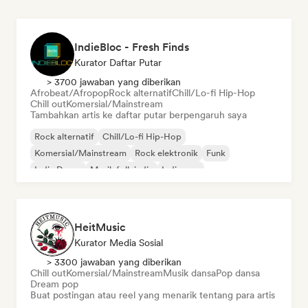
IndieBloc - Fresh Finds
Kurator Daftar Putar
> 3700 jawaban yang diberikan
Afrobeat/Afropop
Rock alternatif
Chill/Lo-fi Hip-Hop
Chill out
Komersial/Mainstream
Tambahkan artis ke daftar putar berpengaruh saya
Rock alternatif
Chill/Lo-fi Hip-Hop
Komersial/Mainstream
Rock elektronik
Funk
Indie Dance
Musik folk indie
Indie pop
HeitMusic
Kurator Media Sosial
> 3300 jawaban yang diberikan
Chill out
Komersial/Mainstream
Musik dansa
Pop dansa
Dream pop
Buat postingan atau reel yang menarik tentang para artis