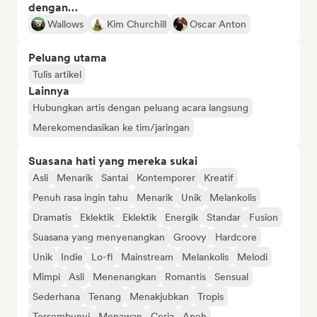
dengan…
Wallows
Kim Churchill
Oscar Anton
Peluang utama
Tulis artikel
Lainnya
Hubungkan artis dengan peluang acara langsung
Merekomendasikan ke tim/jaringan
Suasana hati yang mereka sukai
Asli
Menarik
Santai
Kontemporer
Kreatif
Penuh rasa ingin tahu
Menarik
Unik
Melankolis
Dramatis
Eklektik
Eklektik
Energik
Standar
Fusion
Suasana yang menyenangkan
Groovy
Hardcore
Unik
Indie
Lo-fi
Mainstream
Melankolis
Melodi
Mimpi
Asli
Menenangkan
Romantis
Sensual
Sederhana
Tenang
Menakjubkan
Tropis
Tersembunyi
Menawan
Ceria
Aneh