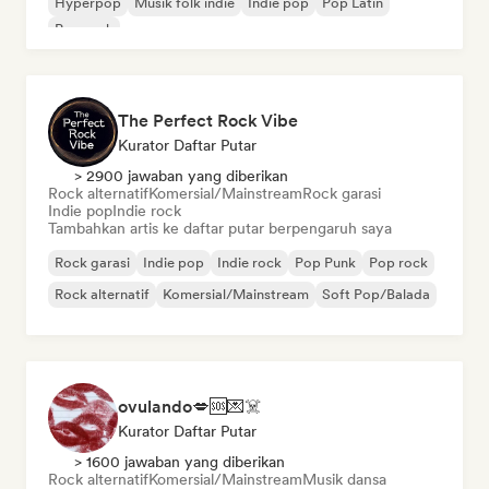
Hyperpop
Musik folk indie
Indie pop
Pop Latin
Pop rock
The Perfect Rock Vibe
Kurator Daftar Putar
> 2900 jawaban yang diberikan
Rock alternatif
Komersial/Mainstream
Rock garasi
Indie pop
Indie rock
Tambahkan artis ke daftar putar berpengaruh saya
Rock garasi
Indie pop
Indie rock
Pop Punk
Pop rock
Rock alternatif
Komersial/Mainstream
Soft Pop/Balada
ovulando💋🆘💌☠️
Kurator Daftar Putar
> 1600 jawaban yang diberikan
Rock alternatif
Komersial/Mainstream
Musik dansa