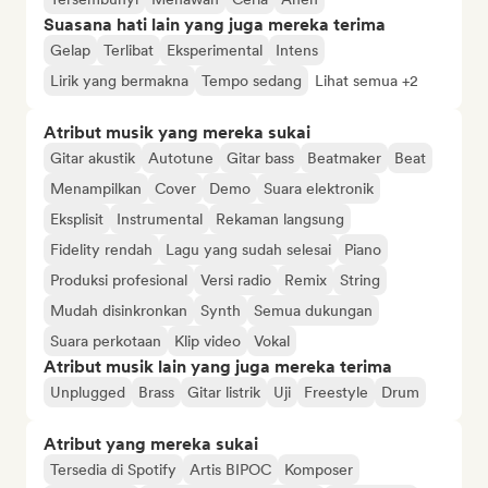
Suasana hati lain yang juga mereka terima
Gelap
Terlibat
Eksperimental
Intens
Lirik yang bermakna
Tempo sedang
Lihat semua +2
Atribut musik yang mereka sukai
Gitar akustik
Autotune
Gitar bass
Beatmaker
Beat
Menampilkan
Cover
Demo
Suara elektronik
Eksplisit
Instrumental
Rekaman langsung
Fidelity rendah
Lagu yang sudah selesai
Piano
Produksi profesional
Versi radio
Remix
String
Mudah disinkronkan
Synth
Semua dukungan
Suara perkotaan
Klip video
Vokal
Atribut musik lain yang juga mereka terima
Unplugged
Brass
Gitar listrik
Uji
Freestyle
Drum
Atribut yang mereka sukai
Tersedia di Spotify
Artis BIPOC
Komposer