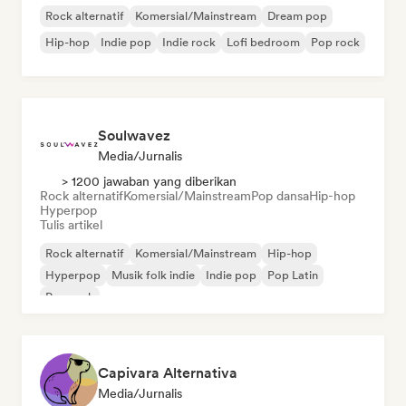
Rock alternatif
Komersial/Mainstream
Dream pop
Hip-hop
Indie pop
Indie rock
Lofi bedroom
Pop rock
Soulwavez
Media/Jurnalis
> 1200 jawaban yang diberikan
Rock alternatif
Komersial/Mainstream
Pop dansa
Hip-hop
Hyperpop
Tulis artikel
Rock alternatif
Komersial/Mainstream
Hip-hop
Hyperpop
Musik folk indie
Indie pop
Pop Latin
Pop rock
Capivara Alternativa
Media/Jurnalis