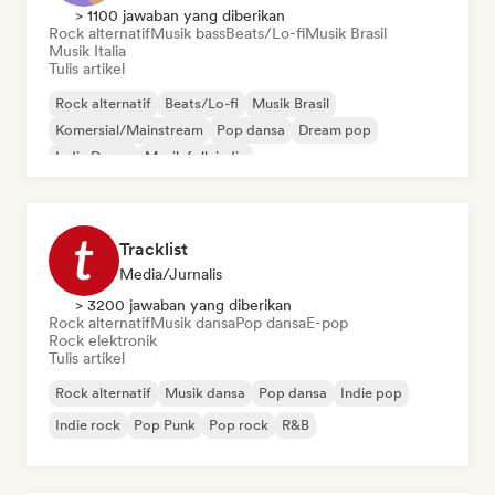
> 1100 jawaban yang diberikan
Rock alternatif
Musik bass
Beats/Lo-fi
Musik Brasil
Musik Italia
Tulis artikel
Rock alternatif
Beats/Lo-fi
Musik Brasil
Komersial/Mainstream
Pop dansa
Dream pop
Indie Dance
Musik folk indie
Tracklist
Media/Jurnalis
> 3200 jawaban yang diberikan
Rock alternatif
Musik dansa
Pop dansa
E-pop
Rock elektronik
Tulis artikel
Rock alternatif
Musik dansa
Pop dansa
Indie pop
Indie rock
Pop Punk
Pop rock
R&B