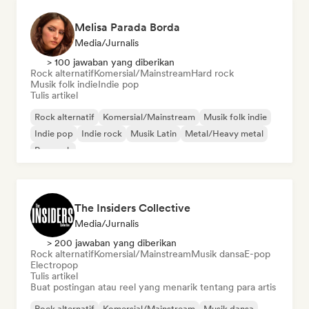
Melisa Parada Borda
Media/Jurnalis
> 100 jawaban yang diberikan
Rock alternatif
Komersial/Mainstream
Hard rock
Musik folk indie
Indie pop
Tulis artikel
Rock alternatif
Komersial/Mainstream
Musik folk indie
Indie pop
Indie rock
Musik Latin
Metal/Heavy metal
Pop rock
The Insiders Collective
Media/Jurnalis
> 200 jawaban yang diberikan
Rock alternatif
Komersial/Mainstream
Musik dansa
E-pop
Electropop
Tulis artikel
Buat postingan atau reel yang menarik tentang para artis
Rock alternatif
Komersial/Mainstream
Musik dansa