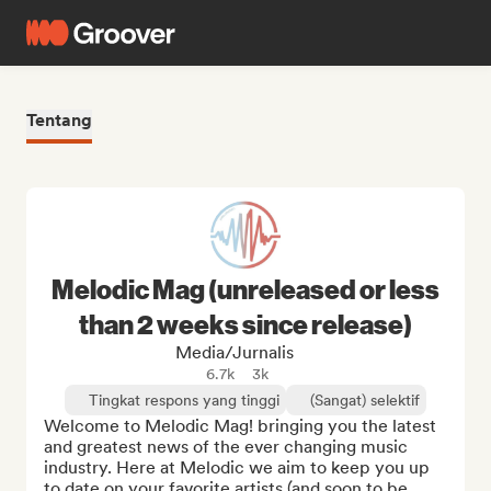
Tentang
Melodic Mag (unreleased or less
than 2 weeks since release)
Media/Jurnalis
6.7k
3k
Tingkat respons yang tinggi
(Sangat) selektif
Welcome to Melodic Mag! bringing you the latest 
and greatest news of the ever changing music 
industry. Here at Melodic we aim to keep you up 
to date on your favorite artists (and soon to be 