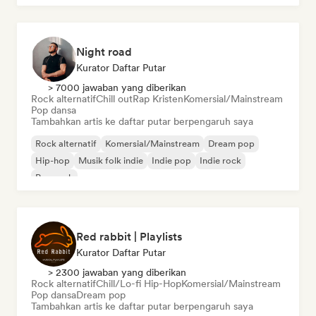
Night road
Kurator Daftar Putar
> 7000 jawaban yang diberikan
Rock alternatif
Chill out
Rap Kristen
Komersial/Mainstream
Pop dansa
Tambahkan artis ke daftar putar berpengaruh saya
Rock alternatif
Komersial/Mainstream
Dream pop
Hip-hop
Musik folk indie
Indie pop
Indie rock
Pop rock
Red rabbit | Playlists
Kurator Daftar Putar
> 2300 jawaban yang diberikan
Rock alternatif
Chill/Lo-fi Hip-Hop
Komersial/Mainstream
Pop dansa
Dream pop
Tambahkan artis ke daftar putar berpengaruh saya