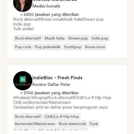
Media/Jurnalis
> 2400 jawaban yang diberikan
Rock alternatif
Bossa nova
Musik Italia
Dream pop
Indie pop
Tulis artikel
Rock alternatif
Musik Italia
Dream pop
Indie pop
Pop rock
Pop psikedelik
Synthpop
Bossa nova
IndieBloc - Fresh Finds
Kurator Daftar Putar
> 3700 jawaban yang diberikan
Afrobeat/Afropop
Rock alternatif
Chill/Lo-fi Hip-Hop
Chill out
Komersial/Mainstream
Tambahkan artis ke daftar putar berpengaruh saya
Rock alternatif
Chill/Lo-fi Hip-Hop
Komersial/Mainstream
Rock elektronik
Funk
Indie Dance
Musik folk indie
Indie pop